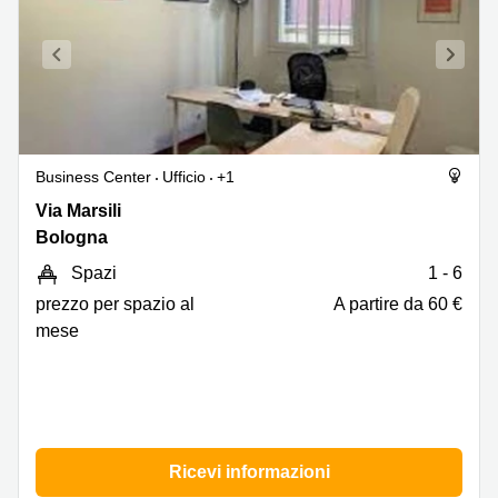
Business Center
Ufficio
+1
Via
Via Marsili
Marsili
Bologna
13,
Spazi
1 - 6
Bologna
prezzo per spazio al
A partire da 60 €
mese
Ricevi informazioni