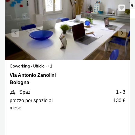
Coworking
Brescia
pagina
Napoli
Pescara
Business
center
Verona
Bologna
Catania
Business
center
Milano
Business
center
Coworking
Ufficio
+1
Roma
Via
Via Antonio Zanolini
Coworking
Antonio
Bologna
Bergamo
Zanolini
Spazi
1 - 3
13,
Coworking
Bologna
prezzo per spazio al
130 €
Cagliari
mese
Coworking
Lecco