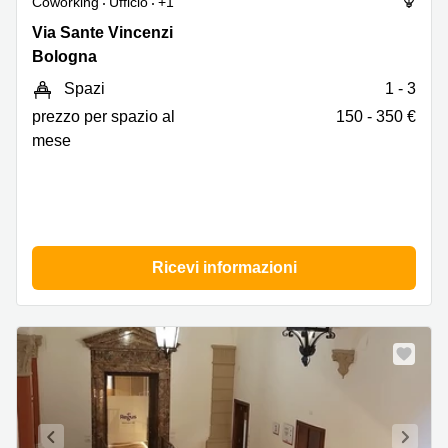
Coworking
Ufficio
+1
Via
Via Sante Vincenzi
Sante
Bologna
Vincenzi
Spazi
1 - 3
2,
Bologna
prezzo per spazio al
150 - 350 €
mese
Ricevi informazioni