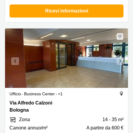
Ricevi informazioni
Ufficio
Business Center
+1
Via
Via Alfredo Calzoni
Alfredo
Bologna
Calzoni
Zona
14 - 35 m²
1/3,
Bologna
Canone annuo/m²
A partire da 600 €