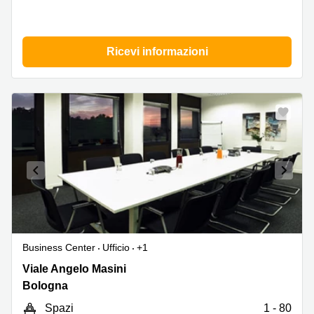
Ricevi informazioni
Business Center
Ufficio
+1
Viale
Viale Angelo Masini
Masini
Bologna
12/14,
Spazi
1 - 80
Bologna