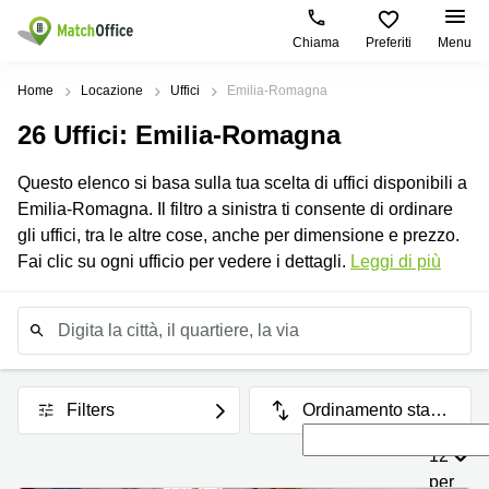
Chiama
Preferiti
Menu
Dare in locazione e affittare
Home
Locazione
Uffici
Emilia-Romagna
26
Uffici
: Emilia-Romagna
Aiuto
Tipologie di
Zone
Ricerche
locali
Popolari
popolari
Questo elenco si basa sulla tua scelta di uffici disponibili a
commerciali
Chi Siamo
Emilia-Romagna. Il filtro a sinistra ti consente di ordinare
Genova
Coworking
Ufficio
Milano
gli uffici, tra le altre cose, anche per dimensione e prezzo.
Milano
Metti in elenco il tuo ufficio
Fai clic su ogni ufficio per vedere i dettagli.
Leggi di più
Business
Coworking
Treviso
Center
Bologna
Accesso
Palermo
Coworking
Coworking
Torino
Bari
Sala
Riunioni
Coworking
Torino
Palermo
Filters
Ordinamento stand
Ufficio
Firenze
Virtuale
Coworking
ard
Roma
12
Padova
per