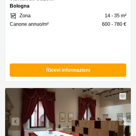
Alfredo
Bologna
Calzoni
Zona
14 - 35 m²
1/3,
Bologna
Canone annuo/m²
600 - 780 €
Ricevi informazioni