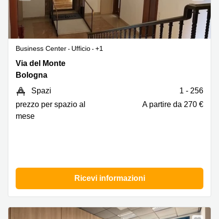
Business Center
Ufficio
+1
Via
Via del Monte
Del
Bologna
Monte
Spazi
1 - 256
1,
Bologna
prezzo per spazio al
A partire da 270 €
mese
Ricevi informazioni