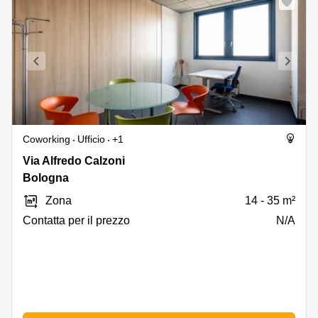
Coworking
Ufficio
+1
Via
Via Alfredo Calzoni
Alfredo
Bologna
Calzoni
Zona
14 - 35 m²
1/3,
Bologna
Сontatta per il prezzo
N/A