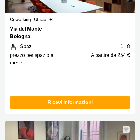
Coworking
Ufficio
+1
Via
Via del Monte
Del
Bologna
Monte
Spazi
1 - 8
1,
Bologna
prezzo per spazio al
A partire da 254 €
mese
Ricevi informazioni