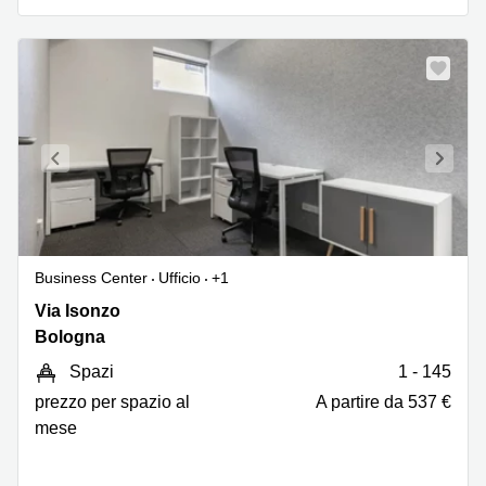
Business Center
Ufficio
+1
Via
Via Isonzo
Isonzo
Bologna
67,
Spazi
1 - 145
Bologna
prezzo per spazio al
A partire da 537 €
mese