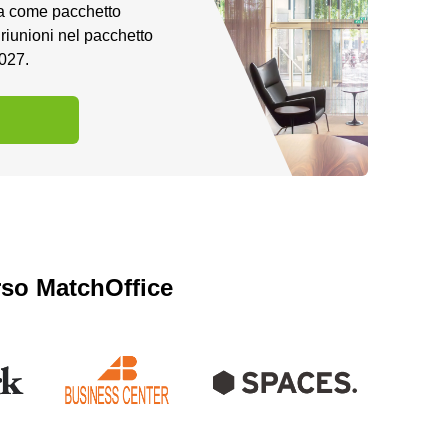
a come pacchetto
riunioni nel pacchetto
2027.
erso MatchOffice