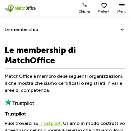
Chiama
Preferiti
Menu
Dare in locazione e affittare
Le membership
Aiuto
Tipologie di
Zone
Ricerche
locali
Popolari
popolari
Chi Siamo
Le membership di
commerciali
Chi Siamo
Genova
Coworking
MatchOffice
Ufficio
Lazio
Chi Siamo
Milano
Metti in elenco il tuo ufficio
Business
Coworking
Soci in affari
Treviso
MatchOffice è membro delle seguenti organizzazioni,
Center
Bologna
il che mostra che siamo certificati o registrati in varie
Prezzo
Il nostro team
Palermo
Coworking
Uffici in
aree di competenza.
affitto
La nostra storia
Bari
Sala
a
Accesso
Riunioni
Vicenza
Sosteniamo
Torino
Ufficio
Coworking
Trustpilot
Firenze
Le membership
Virtuale
Palermo
Puoi trovarci su
Trustpilot.
Usiamo in modo costruttivo
Padova
Contattaci
Uffici in
il feedback per migliorare il servizio che offriamo. Puoi