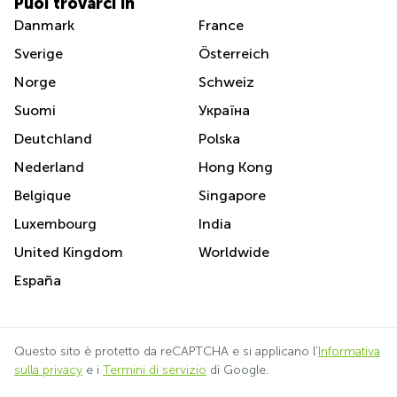
Puoi trovarci in
Danmark
France
Sverige
Österreich
Norge
Schweiz
Suomi
Україна
Deutchland
Polska
Nederland
Hong Kong
Belgique
Singapore
Luxembourg
India
United Kingdom
Worldwide
España
Questo sito è protetto da reCAPTCHA e si applicano l’
Informativa
sulla privacy
e i
Termini di servizio
di Google.