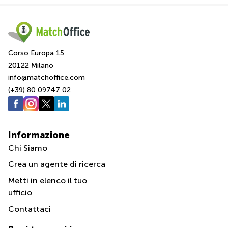
a
Firenze
Coworking
in affitto
su Via
Corso Europa 15
Cipro,
Brescia
20122 Milano
info@matchoffice.com
Affitto
(+39) 80 09747 02
Ufficio
Coworking
a Vicenza
Affitto
Informazione
Business
Centers
Chi Siamo
a Como
Crea un agente di ricerca
Metti in elenco il tuo
ufficio
Contattaci