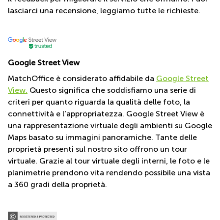
affitto
Brescia
lasciarci una recensione, leggiamo tutte le richieste.
a
Pescara
Termini e Condizioni di Utilizzo
Pescara
Coworking
Politica sulla riservatezza
Verona
Lombardy
Diritto d'autore
Catania
Google Street View
Business
center
Bologna
MatchOffice è considerato affidabile da
Google Street
Toscana
View.
Questo significa che soddisfiamo una serie di
Bergamo
Business
criteri per quanto riguarda la qualità delle foto, la
center
Como
connettività e l’appropriatezza. Google Street View è
Milano
Napoli
una rappresentazione virtuale degli ambienti su Google
Business
Maps basato su immagini panoramiche. Tante delle
center
proprietà presenti sul nostro sito offrono un tour
Roma
virtuale. Grazie al tour virtuale degli interni, le foto e le
Coworking
planimetrie prendono vita rendendo possibile una vista
Campania
a 360 gradi della proprietà.
Coworking
Cagliari
Coworking