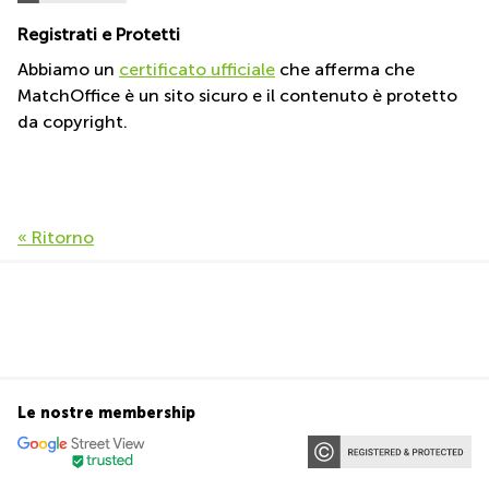
Pescara
Registrati e Protetti
Coworking
Abbiamo un
certificato ufficiale
che afferma che
Brescia
MatchOffice è un sito sicuro e il contenuto è protetto
Affitto
da copyright.
Business
Centers
a
Treviso
Affitto
« Ritorno
Business
Centers
a Napoli
Uffici
in
affitto
a
Milano
Le nostre membership
Affitto
Sale
Meeting