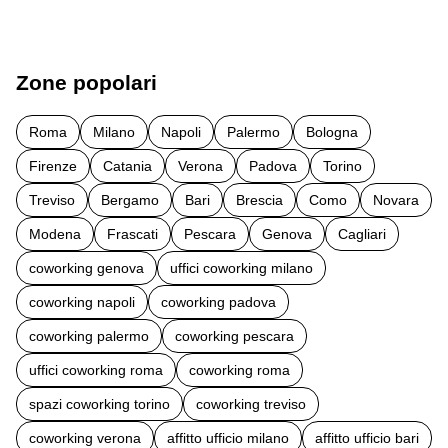
Zone popolari
Roma
Milano
Napoli
Palermo
Bologna
Firenze
Catania
Verona
Padova
Torino
Treviso
Bergamo
Bari
Brescia
Como
Novara
Modena
Frascati
Pescara
Genova
Cagliari
coworking genova
uffici coworking milano
coworking napoli
coworking padova
coworking palermo
coworking pescara
uffici coworking roma
coworking roma
spazi coworking torino
coworking treviso
coworking verona
affitto ufficio milano
affitto ufficio bari