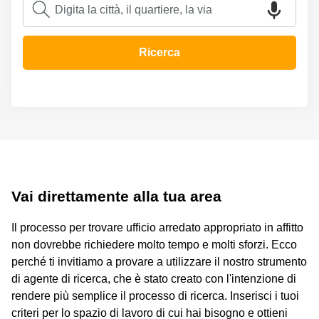
Coworking
Brescia
Napoli
Pescara
Business
Ricerca
center
Verona
Bologna
Catania
Business
center
Bologna
Milano
Bergamo
Business
center
Como
Roma
Napoli
Coworking
Vai direttamente alla tua area
Bergamo
Coworking
Il processo per trovare ufficio arredato appropriato in affitto
Cagliari
non dovrebbe richiedere molto tempo e molti sforzi. Ecco
perché ti invitiamo a provare a utilizzare il nostro strumento
Coworking
Lecco
di agente di ricerca, che è stato creato con l'intenzione di
rendere più semplice il processo di ricerca. Inserisci i tuoi
Coworking
criteri per lo spazio di lavoro di cui hai bisogno e ottieni
Brescia