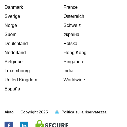
Danmark
France
Sverige
Österreich
Norge
Schweiz
Suomi
Україна
Deutchland
Polska
Nederland
Hong Kong
Belgique
Singapore
Luxembourg
India
United Kingdom
Worldwide
España
Aiuto
Copyright
2025
Politica sulla riservatezza
sia piena
sia piena
sia piena
sia piena
sia piena