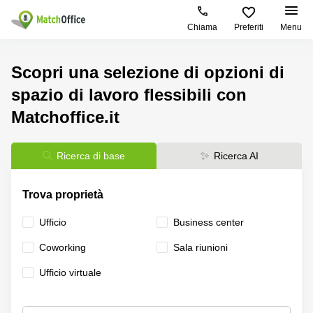
Chiama
Preferiti
Menu
Dare in locazione e affittare
Scopri una selezione di opzioni di
spazio di lavoro flessibili con
Aiuto
Tipologie di
Zone
Ricerche
locali
Popolari
popolari
Matchoffice.it
commerciali
Chi Siamo
Genova
Coworking
Ufficio
Milano
Ricerca di base
Ricerca AI
Milano
Metti in elenco il tuo ufficio
Business
Coworking
Treviso
Center
Bologna
Trova proprietà
Prezzo
Palermo
Coworking
Coworking
Torino
Ufficio
Business center
Bari
Sala
Accesso
Riunioni
Coworking
Сoworking
Sala riunioni
Torino
Palermo
Ufficio
Ufficio virtuale
Firenze
Virtuale
Coworking
Roma
Padova