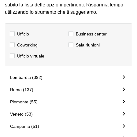
subito la lista delle opzioni pertinenti. Risparmia tempo
Coworking
utilizzando lo strumento che ti suggeriamo.
Pescara
Coworking
Ttreviso
Ufficio
Business center
Coworking
Сoworking
Sala riunioni
Firenze
Coworking
Ufficio virtuale
Padova
Coworking
Genova
Lombardia (392)
Coworking
Roma (137)
Catania
Piemonte (55)
Coworking
Verona
Veneto (53)
Campania (51)