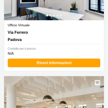
Ufficio Virtuale
Via Ferrero 10, Padova
Via Ferrero
Padova
Сontatta per il prezzo:
N/A
Ricevi informazioni