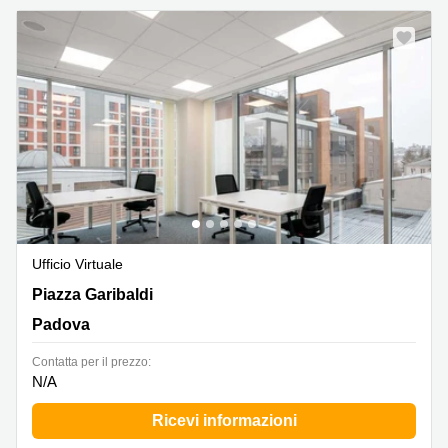
Ufficio Virtuale
Piazza Garibaldi, Padova
Piazza Garibaldi
Padova
Сontatta per il prezzo:
N/A
Ricevi informazioni