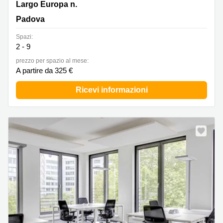
Largo Europa n. 20, Padova
Largo Europa n.
Padova
Spazi:
2 - 9
prezzo per spazio al mese:
A partire da 325 €
Ricevi informazioni