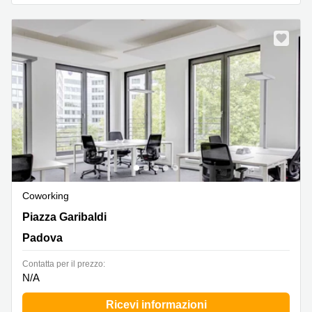
Coworking
Piazza Garibaldi, Padova
Piazza Garibaldi
Padova
Сontatta per il prezzo:
N/A
Ricevi informazioni