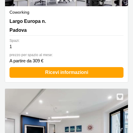
Coworking
Largo Europa n. 20, Padova
Largo Europa n.
Padova
Spazi:
1
prezzo per spazio al mese:
A partire da 309 €
Ricevi informazioni