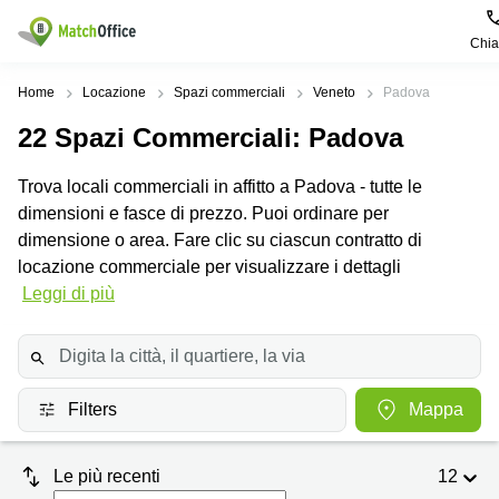
Chi
Dare in locazione e affittare
Home
Locazione
Spazi commerciali
Veneto
Padova
22
Spazi Commerciali
: Padova
Aiuto
Tipologie di
Zone
Ricerche
locali
Popolari
popolari
Trova locali commerciali in affitto a Padova - tutte le
commerciali
Chi Siamo
dimensioni e fasce di prezzo. Puoi ordinare per
Genova
Coworking
Ufficio
Lazio
dimensione o area. Fare clic su ciascun contratto di
Milano
Metti in elenco il tuo ufficio
locazione commerciale per visualizzare i dettagli
Business
Coworking
Treviso
Center
Bologna
Leggi di più
Prezzo
Palermo
Coworking
Uffici
in
Bari
Sala
affitto a
Accesso
Riunioni
Vicenza
Torino
Filters
Mappa
Ufficio
Coworking
Firenze
Virtuale
Palermo
Le più recenti
12
Padova
Uffici