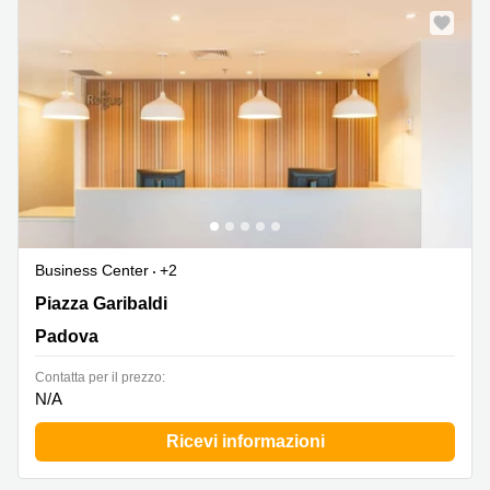
Business Center
+2
Piazza Garibaldi, Padova
Piazza Garibaldi
Padova
Сontatta per il prezzo:
N/A
Ricevi informazioni