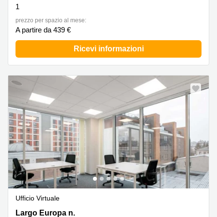
1
prezzo per spazio al mese:
A partire da 439 €
Ricevi informazioni
Ufficio Virtuale
Largo Europa n. 20, Padova
Largo Europa n.