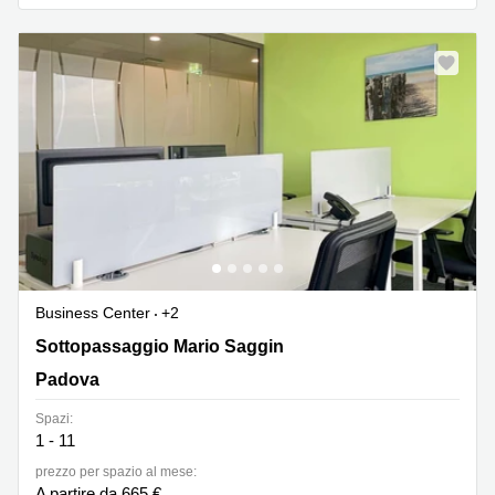
Pescara
Coworking
Brescia
Affitto
Business
Centers
a
Treviso
Affitto
Business
Centers
a Napoli
Business Center
+2
Uffici
in
Sottopassaggio Mario Saggin 2,Padova Est, Padova
Sottopassaggio Mario Saggin
affitto
Padova
a
Milano
Spazi:
Affitto
1 - 11
Sale
prezzo per spazio al mese:
Meeting
A partire da 665 €