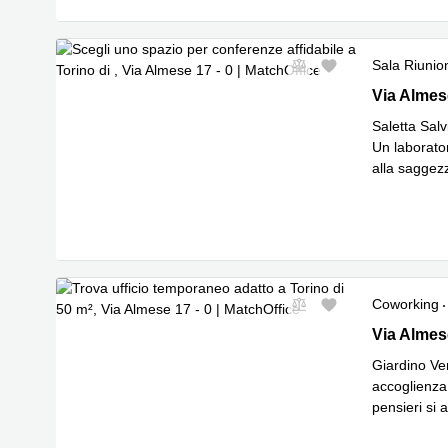
Sala Riunio
Nuovo
Via Almese
Via Almes
Saletta Salv
Un laborator
alla saggezz
Leggi di p
Coworking
Nuovo
Via Almese
Via Almes
Giardino Ver
accoglienza
pensieri si
Leggi di p