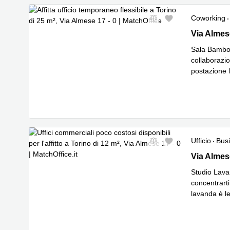
Coworking
Nuovo
Via Almese
Via Almes
Sala Bamboo:
collaborazio
postazione l
per incontri 
Ufficio
Bus
Nuovo
Via Almese
Via Almes
Studio Lava
concentrarti
lavanda è le
Leggi di p