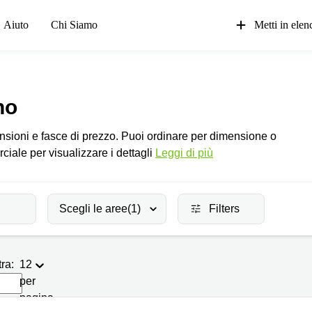
Aiuto
Chi Siamo
Metti in elenc
no
imensioni e fasce di prezzo. Puoi ordinare per dimensione o
iale per visualizzare i dettagli
Leggi di più
Scegli le aree
(1)
Filters
ra:
12
per
pagina