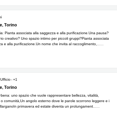
ni
 17, Torino
e, Torino
ia: Pianta associata alla saggezza e alla purificazione.Una pausa?
io creativo? Uno spazio intimo per piccoli gruppi?Pianta associata
a e alla purificazione.Un nome che invita al raccoglimento,
...
iù
Ufficio
+1
 17, Torino
e, Torino
bena: uno spazio che vuole rappresentare bellezza, vitalità,
 o comunità,Un angolo esterno dove le parole scorrono leggere e i
 allarganoIn primavera ed estate diventa un prolungament
...
iù