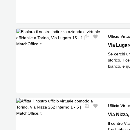
Leggi
dal
...
Ufficio Virtu
Via Lugaro
Via Lugar
Se cerchi u
storico, il 
bianco, è qu
Leggi
dal
...
Ufficio Virtu
Via Nizza 2
Via Nizza,
Il centro Vi
l'ex fabbrica