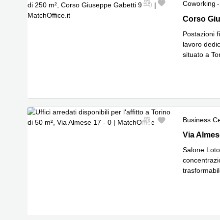
Coworking
Nuovo
Corso Gius
Corso Giu
Postazioni f
lavoro dedi
situato a To
Leggi di p
Business C
Nuovo
Via Almese
Via Almes
Salone Loto: 
concentrazi
trasformabil
Leggi di p