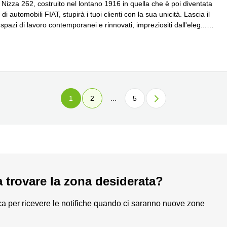
a Nizza 262, costruito nel lontano 1916 in quella che è poi diventata
 di automobili FIAT, stupirà i tuoi clienti con la sua unicità. Lascia il
spazi di lavoro contemporanei e rinnovati, impreziositi dall'eleg
...
iù
1
2
...
5
a trovare la zona desiderata?
a per ricevere le notifiche quando ci saranno nuove zone