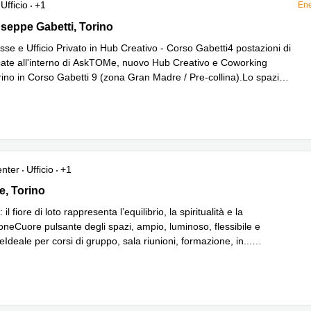
Ufficio
+1
Ene
eppe Gabetti 9, Torino
seppe Gabetti, Torino
isse e Ufficio Privato in Hub Creativo - Corso Gabetti4 postazioni di
cate all'interno di AskTOMe, nuovo Hub Creativo e Coworking
rino in Corso Gabetti 9 (zona Gran Madre / Pre-collina).Lo spazio
...
iù
enter
Ufficio
+1
 17, Torino
e, Torino
il fiore di loto rappresenta l’equilibrio, la spiritualità e la
oneCuore pulsante degli spazi, ampio, luminoso, flessibile e
eIdeale per corsi di gruppo, sala riunioni, formazione, in
...
iù