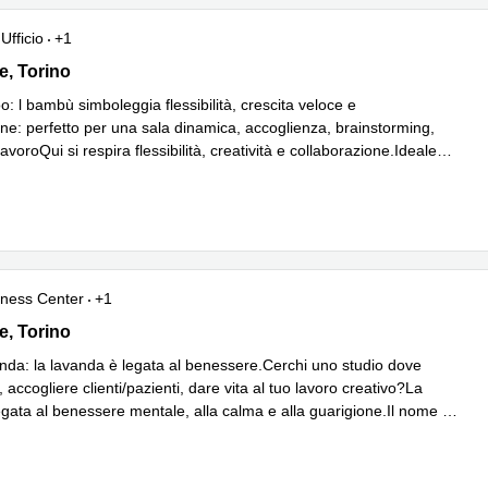
Ufficio
+1
 17, Torino
e, Torino
 l bambù simboleggia flessibilità, crescita veloce e
ne: perfetto per una sala dinamica, accoglienza, brainstorming,
avoroQui si respira flessibilità, creatività e collaborazione.Ideale
Leggi di più
i
...
iness Center
+1
 17, Torino
e, Torino
nda: la lavanda è legata al benessere.Cerchi uno studio dove
, accogliere clienti/pazienti, dare vita al tuo lavoro creativo?La
gata al benessere mentale, alla calma e alla guarigione.Il nome t
...
iù