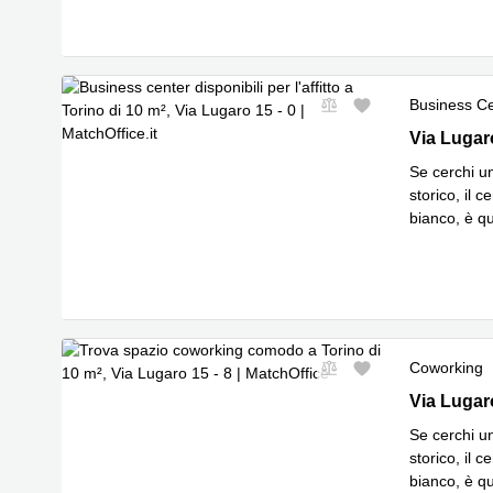
Business C
Via Lugaro
Via Lugar
Se cerchi u
storico, il 
bianco, è qu
Leggi
dal
...
Coworking
Via Lugaro
Via Lugar
Se cerchi u
storico, il 
bianco, è qu