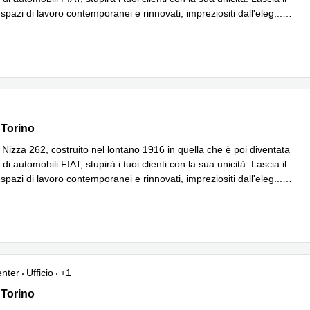
spazi di lavoro contemporanei e rinnovati, impreziositi dall'eleg
...
iù
62 Interno 1, Torino
 Torino
a Nizza 262, costruito nel lontano 1916 in quella che è poi diventata
 di automobili FIAT, stupirà i tuoi clienti con la sua unicità. Lascia il
spazi di lavoro contemporanei e rinnovati, impreziositi dall'eleg
...
iù
enter
Ufficio
+1
62 Interno 1, Torino
 Torino