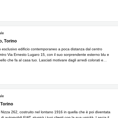
 di più
ale
 15,Piano 2, Torino
o, Torino
n esclusivo edificio contemporaneo a poca distanza dal centro
centro Via Ernesto Lugaro 15, con il suo sorprendente esterno blu e
ello che fa al casa tuo. Lasciati motivare dagli arredi colorati e
 di più
ale
62 Interno 1, Torino
 Torino
a Nizza 262, costruito nel lontano 1916 in quella che è poi diventata
 di automobili FIAT, stupirà i tuoi clienti con la sua unicità. Lascia il