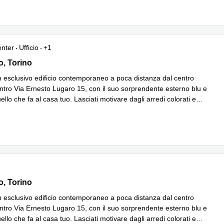
enter
Ufficio
+1
 15,Piano 2, Torino
o, Torino
n esclusivo edificio contemporaneo a poca distanza dal centro
centro Via Ernesto Lugaro 15, con il suo sorprendente esterno blu e
ello che fa al casa tuo. Lasciati motivare dagli arredi colorati e
 di più
 15,Piano 2, Torino
o, Torino
n esclusivo edificio contemporaneo a poca distanza dal centro
centro Via Ernesto Lugaro 15, con il suo sorprendente esterno blu e
ello che fa al casa tuo. Lasciati motivare dagli arredi colorati e