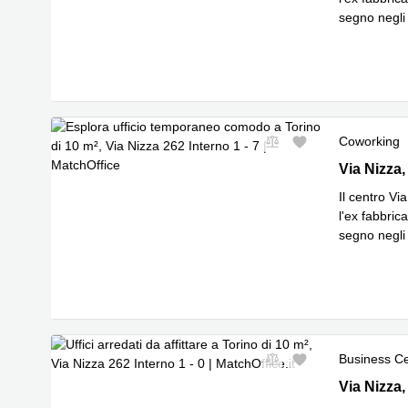
segno negli 
Leggi di p
Coworking
Via Nizza 2
Via Nizza,
Il centro Vi
l'ex fabbrica
segno negli 
Leggi di p
Business C
Via Nizza 2
Via Nizza,