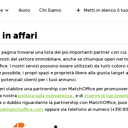
re
Aiuto
Chi Siamo
Metti in elenco il tuo
 in affari
 pagina troverai una lista dei più importanti partner con cui
nisti del settore immobiliare, anche se chiunque operi nel 
ce. I nostri servizi possono essere utilizzati da tutti colo
e possibile, i propri spazi e proprietà libere alla giusta targ
 potenziali clienti per i tuoi annunci.
eri stabilire una partnership con MatchOffice per promuovere
la nostra
politica sulla riservatezza
, e di
inserire le tue propr
o dubbio riguardante la partnership con MatchOffice, puoi 
fo@matchoffice.com
oppure via telefono al numero (+39) 