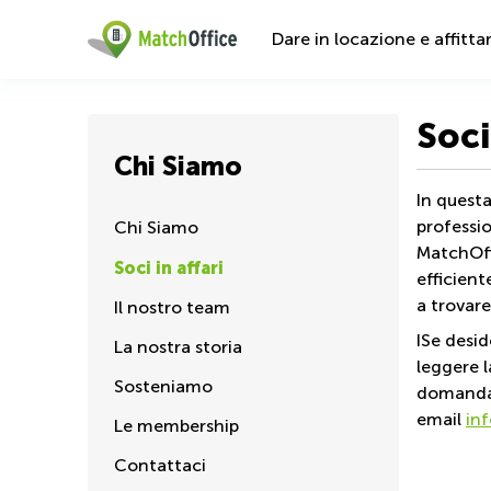
Dare in locazione e affitta
Soci
Chi Siamo
In questa
professio
Chi Siamo
MatchOffi
Soci in affari
efficient
a trovare
Il nostro team
ISe desid
La nostra storia
leggere 
Sosteniamo
domanda 
email
in
Le membership
Contattaci