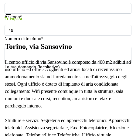
a
Mostra prezzi e maggiori informazioni
Firenze
Protezione dati
Azienda*
Coworking
Trustpilot
in affitto su
Via Cipro,
Brescia
Numero di telefono*
Affitto
Torino, via Sansovino
Ufficio
Coworking
a Vicenza
Il centro ufficio di via Sansovino è composto da 400 m2 adibiti ad
La tua domanda (facoltativo)
uso ufficio ed offre accoglienti ed ariosi locali di recentissimo
Affitto
Business
ammodernamento sia nell'arredamento sia nell'attrezzaggio degli
Centers
stessi. Ogni ufficio è dotato di impianto di aria condizionata,
a Como
collegamento Wifi presente comunque in tutta la struttura, sala
riunioni e due sale corsi, reception, area ristoro e relax e
parcheggio interno.
Strutture e servizi: Segreteria ed apparecchi telefonici: Apparecchi
telefonici, Assistenza segretariale, Fax, Fotocopiatrice, Ricezione
telefonate, Telefonia/Linee Telefoniche, Ufficio virtuale.