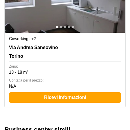
Coworking
+2
via Sansovino n. 265/B, Torino
Via Andrea Sansovino
Torino
Zona:
13 - 18 m²
Сontatta per il prezzo:
N/A
Ricevi informazioni
Business center simili