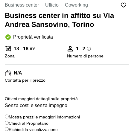
in
Brescia
Business center
Ufficio
Coworking
affitto a
Pescara
Business center in affitto su Via
Pescara
Coworking
Andrea Sansovino, Torino
Verona
Lombardy
Catania
Proprietà verificata
Business
center
Bologna
13 - 18 m²
1 - 2
Toscana
Bergamo
Zona
Numero di persone
Business
center
Como
Milano
N/A
Napoli
Business
Сontatta per il prezzo
center
Roma
+ 2 foto
Ottieni maggiori dettagli sulla proprietà
Coworking
Senza costi e senza impegno
Campania
Coworking
Mostra prezzi e maggiori informazioni
Cagliari
Chiedi al Proprietario
Richiedi la visualizzazione
Coworking