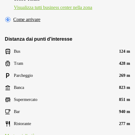
Visualizza tutti business center nella zona
Come arrivare
Distanza dai punti d'interesse
Bus
124 m
Tram
428 m
Parcheggio
269 m
Banca
823 m
Supermercato
851 m
Bar
940 m
Ristorante
277 m