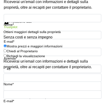
Riceverai un'email con informazioni e dettagli sulla
Pescara
proprietà, oltre ai recapiti per contattare il proprietario.
Coworking
Brescia
Mostra prezzi e maggiori informazioni
Protezione dati
Affitto
Nome*
Trustpilot
Business
Centers
Ottieni maggiori dettagli sulla proprietà
a
Senza costi e senza impegno
Treviso
E-mail*
Mostra prezzi e maggiori informazioni
Affitto
Chiedi al Proprietario
Business
Richiedi la visualizzazione
Centers
Azienda*
a Napoli
Riceverai un'email con informazioni e dettagli sulla
proprietà, oltre ai recapiti per contattare il proprietario.
Uffici
in
Numero di telefono*
affitto
a
Nome*
Milano
Affitto
La tua domanda (facoltativo)
Sale
E-mail*
Meeting