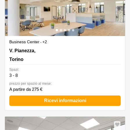
Business Center
+2
V. Pianezza, 289, Torino
V. Pianezza,
Torino
Spazi:
3 - 8
prezzo per spazio al mese:
A partire da 275 €
Ricevi informazioni