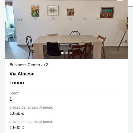
in
Brescia
affitto a
Pescara
Pescara
Coworking
Verona
Lombardy
Catania
Business
center
Bologna
Toscana
Bergamo
Business
center
Business Center
+2
Como
Milano
Via Almese 17, Torino
Via Almese
Napoli
Business
Torino
center
Roma
Spazi:
1
Coworking
Campania
prezzo per spazio al mese:
1.666 €
Coworking
Cagliari
prezzo per spazio al mese:
1.500 €
Coworking