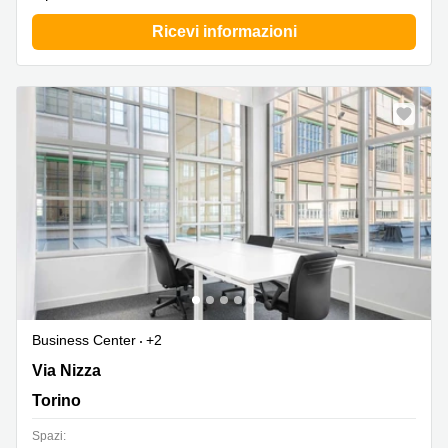
Ricevi informazioni
Business Center
+2
Via Nizza 262 Interno 1, Torino
Via Nizza
Torino
Spazi: