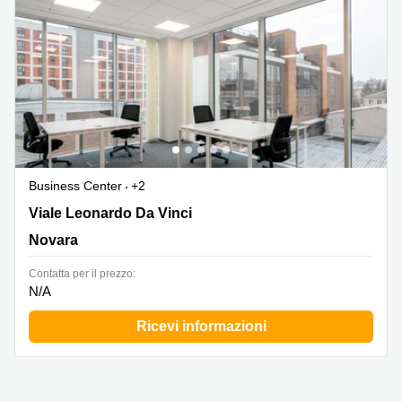
Business Center
+2
Viale Leonardo Da Vinci 18, Novara
Viale Leonardo Da Vinci
Novara
Сontatta per il prezzo:
N/A
Ricevi informazioni