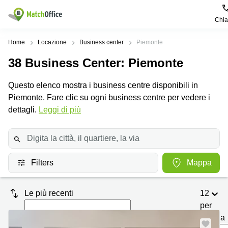
Chi
Dare in locazione e affittare
Home
Locazione
Business center
Piemonte
38
Business Center
: Piemonte
Aiuto
Tipologie di
Zone
Ricerche
locali
Popolari
popolari
Questo elenco mostra i business centre disponibili in
commerciali
Chi Siamo
Piemonte. Fare clic su ogni business centre per vedere i
Genova
Coworking
Ufficio
Lazio
dettagli.
Leggi di più
Milano
Metti in elenco il tuo ufficio
Business
Coworking
Treviso
Center
Bologna
Prezzo
Palermo
Coworking
Uffici
in
Filters
Mappa
Bari
Sala
affitto a
Accesso
Riunioni
Vicenza
Torino
Le più recenti
12
Ufficio
Coworking
Firenze
Virtuale
Palermo
per
pagina
Padova
Uffici
Nuovo