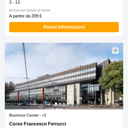
2 - 13
prezzo per spazio al mese:
A partire da 209 €
Ricevi informazioni
Business Center
+2
Corso Francesco Ferrucci 112,Edificio B1, Torino
Corso Francesco Ferrucci