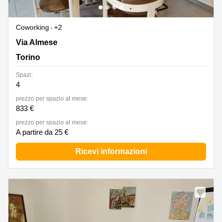
Coworking
+2
Via Almese 17, Torino
Via Almese
Torino
Spazi:
4
prezzo per spazio al mese:
833 €
prezzo per spazio al mese:
A partire da 25 €
Ricevi informazioni
Nuovo