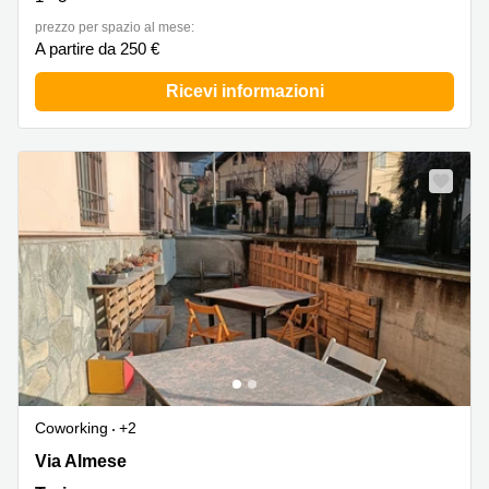
a
Firenze
prezzo per spazio al mese:
A partire da 250 €
Coworking
in affitto su
Ricevi informazioni
Via Cipro,
Brescia
Affitto
Ufficio
Nuovo
Coworking
a Vicenza
Affitto
Business
Centers
a Como
Coworking
+2
Via Almese 17, Torino
Via Almese