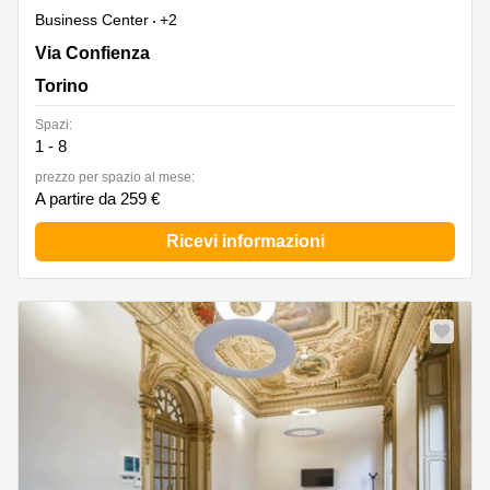
Business Center
+2
Via Confienza 10,Quartiere Centro, Torino
Via Confienza
Torino
Spazi:
1 - 8
prezzo per spazio al mese:
A partire da 259 €
Ricevi informazioni