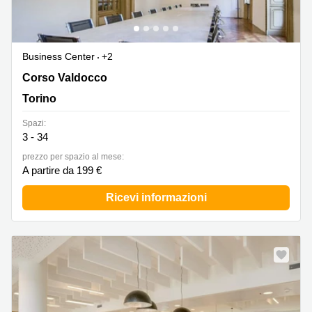
Business Center
+2
Corso Valdocco 2, Torino
Corso Valdocco
Torino
Spazi:
3 - 34
prezzo per spazio al mese:
A partire da 199 €
Ricevi informazioni