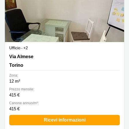
Ufficio
+2
Via Almese 17, Torino
Via Almese
Torino
Zona:
12 m²
Prezzo mensile:
415 €
Canone annuo/m²:
415 €
Ricevi informazioni