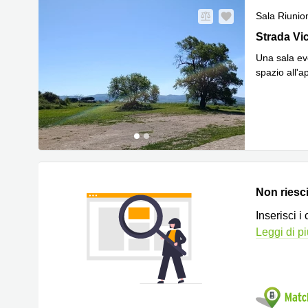
Sala Riunio
Strada Vici
Strada Vic
Una sala ev
spazio all'a
Non riesci 
Inserisci i
Leggi di p