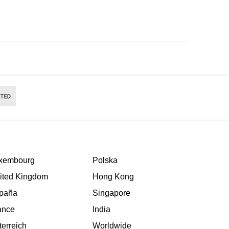
xembourg
Polska
ited Kingdom
Hong Kong
paña
Singapore
ance
India
terreich
Worldwide