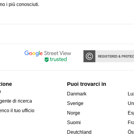
o i più conosciuti.
zione
Puoi trovarci in
o
Danmark
Lu
ente di ricerca
Sverige
Un
enco il tuo ufficio
Norge
Es
Suomi
Fr
Deutchland
Ös