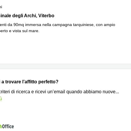
ni
nale degli Archi 2, Viterbo
inale degli Archi, Viterbo
enti da 90mq immersa nella campagna tarquiniese, con ampio
perto e vista sul mare.
a trovare l’affitto perfetto?
 criteri di ricerca e ricevi un’email quando abbiamo nuove
...
iù