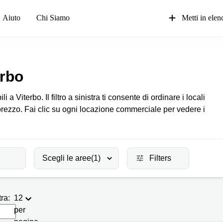
Aiuto
Chi Siamo
Metti in elenc
erbo
 a Viterbo. Il filtro a sinistra ti consente di ordinare i locali
prezzo. Fai clic su ogni locazione commerciale per vedere i
Scegli le aree
(1)
Filters
ra:
12
per
pagina