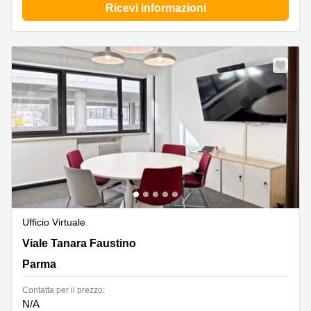
Ricevi informazioni
Ufficio Virtuale
Viale Tanara Faustino 20b, Parma
Viale Tanara Faustino
Parma
Сontatta per il prezzo:
N/A