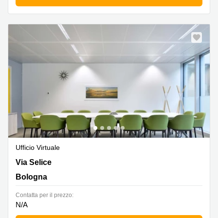
Ufficio Virtuale
Via Selice 51, Bologna
Via Selice
Bologna
Сontatta per il prezzo:
N/A