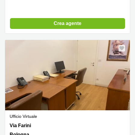
Crea agente
Ufficio Virtuale
Via Farini, Bologna
Via Farini
Bologna