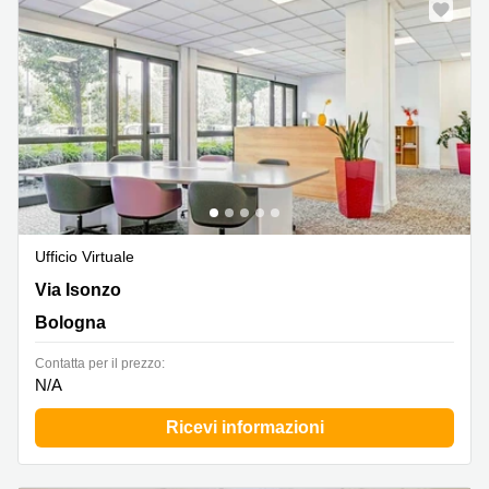
Pescara
Coworking
Brescia
Affitto
Business
Centers
a
Treviso
Affitto
Business
Ufficio Virtuale
Centers
a Napoli
Via Isonzo 67, Bologna
Via Isonzo
Uffici
Bologna
in
affitto
Сontatta per il prezzo:
a
N/A
Milano
Ricevi informazioni
Affitto
Sale
Meeting