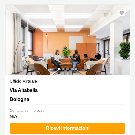
Ufficio Virtuale
Via Altabella 17, Bologna
Via Altabella
Bologna
Сontatta per il prezzo:
N/A
Ricevi informazioni