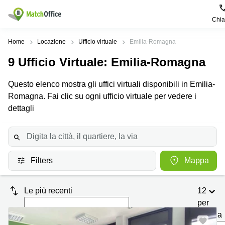
Chi
Dare in locazione e affittare
Home
Locazione
Ufficio virtuale
Emilia-Romagna
9
Ufficio Virtuale
: Emilia-Romagna
Aiuto
Tipologie di
Zone
Ricerche
locali
Popolari
popolari
Questo elenco mostra gli uffici virtuali disponibili in Emilia-
commerciali
Chi Siamo
Romagna. Fai clic su ogni ufficio virtuale per vedere i
Genova
Coworking
Ufficio
Lazio
dettagli
Milano
Metti in elenco il tuo ufficio
Business
Coworking
Treviso
Center
Bologna
Prezzo
Palermo
Coworking
Uffici
in
Filters
Mappa
Bari
Sala
affitto a
Accesso
Riunioni
Vicenza
Torino
Le più recenti
12
Ufficio
Coworking
Firenze
Virtuale
Palermo
per
pagina
Padova
Uffici