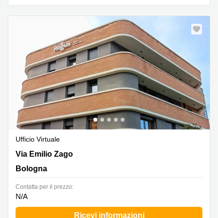
Ufficio Virtuale
Via Emilio Zago 9, Bologna
Via Emilio Zago
Bologna
Сontatta per il prezzo:
N/A
Ricevi informazioni