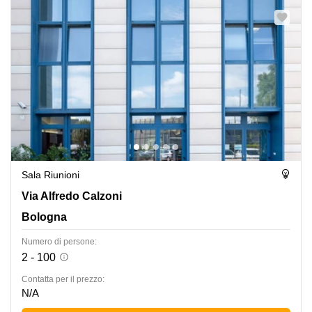
Sala Riunioni
Via Alfredo Calzoni 1/3, Bologna
Via Alfredo Calzoni
Bologna
Numero di persone:
2 - 100
Сontatta per il prezzo:
N/A