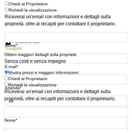
Pescara
Chiedi al Proprietario
Richiedi la visualizzazione
Coworking
Riceverai un'email con informazioni e dettagli sulla
Brescia
proprietà, oltre ai recapiti per contattare il proprietario.
Affitto
Business
Mostra prezzi e maggiori informazioni
Centers
Protezione dati
a
Nome*
Trustpilot
Treviso
Ottieni maggiori dettagli sulla proprietà
Affitto
Senza costi e senza impegno
Business
E-mail*
Centers
Mostra prezzi e maggiori informazioni
a Napoli
Chiedi al Proprietario
Richiedi la visualizzazione
Uffici
Azienda*
in
Riceverai un'email con informazioni e dettagli sulla
affitto
proprietà, oltre ai recapiti per contattare il proprietario.
a
Milano
Numero di telefono*
Affitto
Nome*
Sale
Meeting