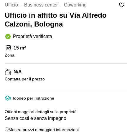
in
Brescia
Ufficio
Business center
Coworking
affitto a
Pescara
Ufficio in affitto su Via Alfredo
Pescara
Coworking
Calzoni, Bologna
Verona
Lombardy
Catania
Proprietà verificata
Business
center
Bologna
15 m²
Toscana
Bergamo
Zona
Business
center
Como
Milano
N/A
Napoli
Business
Сontatta per il prezzo
center
Roma
+ 44 foto
Idoneo per l'istruzione
Coworking
Campania
Ottieni maggiori dettagli sulla proprietà
Coworking
Senza costi e senza impegno
Cagliari
Mostra prezzi e maggiori informazioni
Coworking