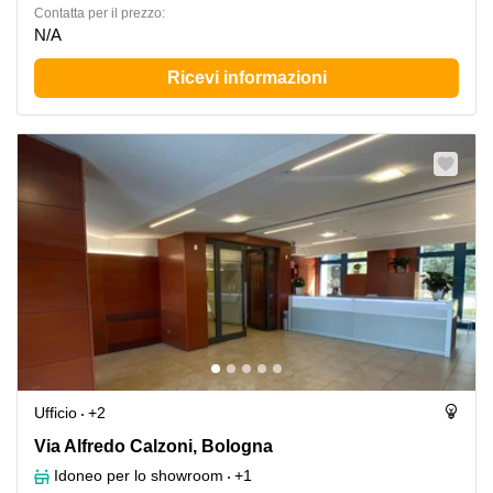
Сontatta per il prezzo:
N/A
Ricevi informazioni
Ufficio
+2
Via Alfredo Calzoni 1/3, Bologna
Via Alfredo Calzoni, Bologna
Idoneo per lo showroom
+1