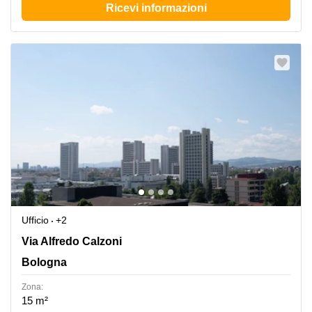
Ricevi informazioni
Ufficio
+2
Via Alfredo Calzoni 1/3, Bologna
Via Alfredo Calzoni
Bologna
Zona:
15 m²