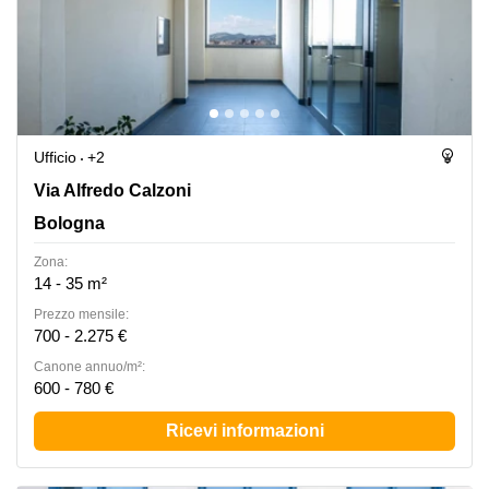
Ufficio
+2
Via Alfredo Calzoni 1/3, Bologna
Via Alfredo Calzoni
Bologna
Zona:
14 - 35 m²
Prezzo mensile:
700 - 2.275 €
Canone annuo/m²:
600 - 780 €
Ricevi informazioni