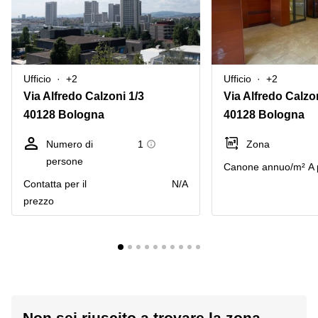
Ufficio
+2
Ufficio
+2
Via Alfredo Calzoni 1/3
Via Alfredo Calzo
40128 Bologna
40128 Bologna
Numero di
1
Zona
persone
Canone annuo/m²
A 
Сontatta per il
N/A
prezzo
Non sei riuscito a trovare la zona