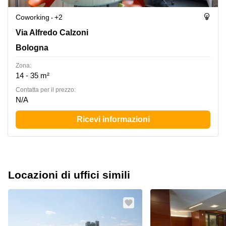
Coworking
+2
Via Alfredo Calzoni 1/3, Bologna
Via Alfredo Calzoni
Bologna
Zona:
14 - 35 m²
Сontatta per il prezzo:
N/A
Ricevi informazioni
Locazioni di uffici simili