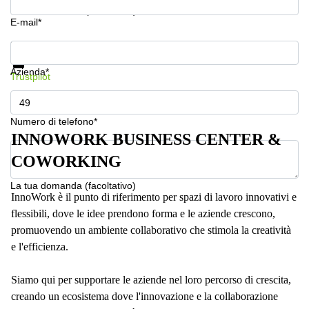
a
La tua domanda (facoltativo)
Firenze
E-mail*
Coworking
Mostra prezzi e maggiori informazioni
in affitto su
Protezione dati
Via Cipro,
Azienda*
Brescia
Trustpilot
Affitto
Ufficio
Numero di telefono*
Coworking
INNOWORK BUSINESS CENTER &
a Vicenza
COWORKING
Affitto
Business
Centers
La tua domanda (facoltativo)
InnoWork è il punto di riferimento per spazi di lavoro innovativi e
a Como
flessibili, dove le idee prendono forma e le aziende crescono,
promuovendo un ambiente collaborativo che stimola la creatività
e l'efficienza.
Siamo qui per supportare le aziende nel loro percorso di crescita,
creando un ecosistema dove l'innovazione e la collaborazione