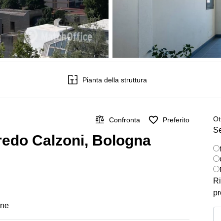
Pianta della struttura
Ot
Confronta
Preferito
Se
lfredo Calzoni, Bologna
Ri
pr
one