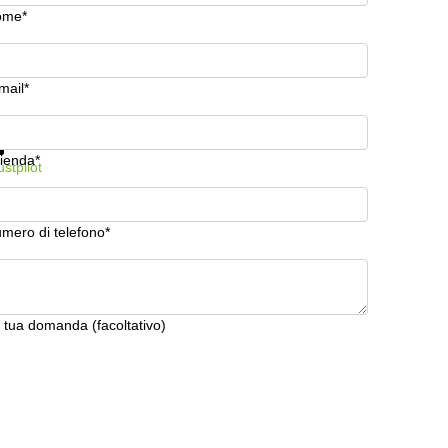
ome*
mail*
stra prezzi e maggiori informazioni
Protezione dati
ienda*
ustpilot
mero di telefono*
 tua domanda (facoltativo)