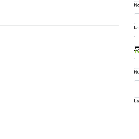
N
E-
Mo
Az
Tr
Nu
La