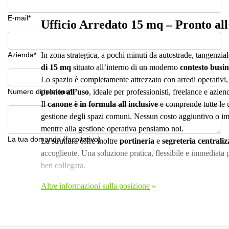
E-mail*
Ufficio Arredato 15 mq – Pronto all
Azienda*
In zona strategica, a pochi minuti da autostrade, tangenzial
di 15 mq
situato all’interno di un moderno
contesto busin
Lo spazio è completamente attrezzato con arredi operativi
Numero di telefono*
pronto all’uso
, ideale per professionisti, freelance e azie
Il
canone è in formula all inclusive
e comprende tutte le u
gestione degli spazi comuni. Nessun costo aggiuntivo o imp
mentre alla gestione operativa pensiamo noi.
La tua domanda (facoltativo)
La struttura offre inoltre
portineria
e
segreteria centraliz
accogliente. Una soluzione pratica, flessibile e immediata 
ben collegata.
Altre informazioni sulla posizione