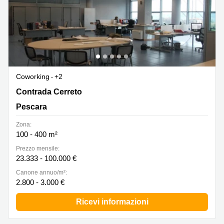
Coworking
+2
Contrada Cerreto, 264, Pescara
Contrada Cerreto
Pescara
Zona:
100 - 400 m²
Prezzo mensile:
23.333 - 100.000 €
Canone annuo/m²:
2.800 - 3.000 €
Ricevi informazioni