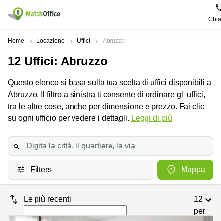
Chi
Dare in locazione e affittare
Home
Locazione
Uffici
Abruzzo
12
Uffici
: Abruzzo
Aiuto
Tipologie di
Zone
Ricerche
locali
Popolari
popolari
Questo elenco si basa sulla tua scelta di uffici disponibili a
commerciali
Chi Siamo
Abruzzo. Il filtro a sinistra ti consente di ordinare gli uffici,
Genova
Coworking
Ufficio
Lazio
tra le altre cose, anche per dimensione e prezzo. Fai clic
Milano
Metti in elenco il tuo ufficio
su ogni ufficio per vedere i dettagli.
Leggi di più
Business
Coworking
Treviso
Center
Bologna
Prezzo
Palermo
Coworking
Uffici
in
Bari
Sala
affitto a
Accesso
Filters
Mappa
Riunioni
Vicenza
Torino
Ufficio
Coworking
Firenze
Virtuale
Palermo
Le più recenti
12
per
Padova
Uffici