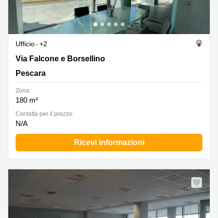
Ufficio
+2
Via Falcone e Borsellino, Pescara
Via Falcone e Borsellino
Pescara
Zona:
180 m²
Сontatta per il prezzo:
N/A
Ricevi informazioni