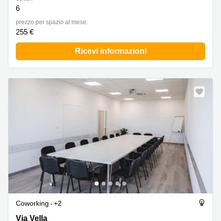
6
prezzo per spazio al mese:
255 €
Ricevi informazioni
Coworking
+2
Via Vella 24, Pescara
Via Vella