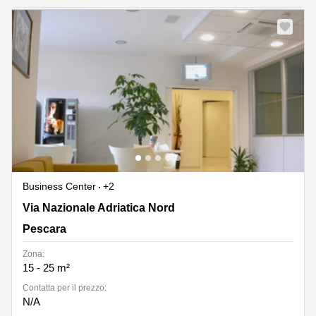
Business Center
+2
Via N. Adriatica Nord 58, Francavilla al Mare, Pescara
Via Nazionale Adriatica Nord
Pescara
Zona:
15 - 25 m²
Сontatta per il prezzo:
N/A