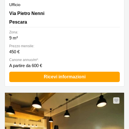
Ufficio
Via Pietro Nenni 298, Pescara
Via Pietro Nenni
Pescara
Zona:
9 m²
Prezzo mensile:
450 €
Canone annuo/m²:
A partire da 600 €
Ricevi informazioni