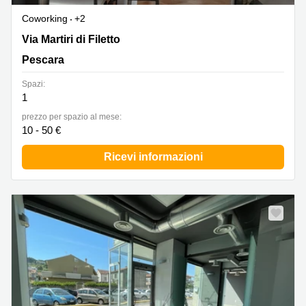
Coworking
+2
Via Martiri Di Filetto, 2, Pescara
Via Martiri di Filetto
Pescara
Spazi:
1
prezzo per spazio al mese:
10 - 50 €
Ricevi informazioni