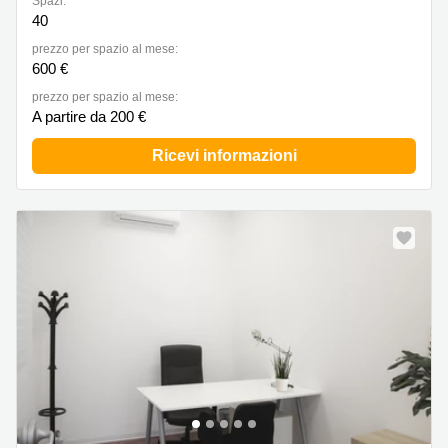
Spazi:
a
40
Firenze
prezzo per spazio al mese:
Coworking
600 €
in affitto su
Via Cipro,
prezzo per spazio al mese:
Brescia
A partire da 200 €
Affitto
Ricevi informazioni
Ufficio
Coworking
a Vicenza
Affitto
Business
Centers
a Como