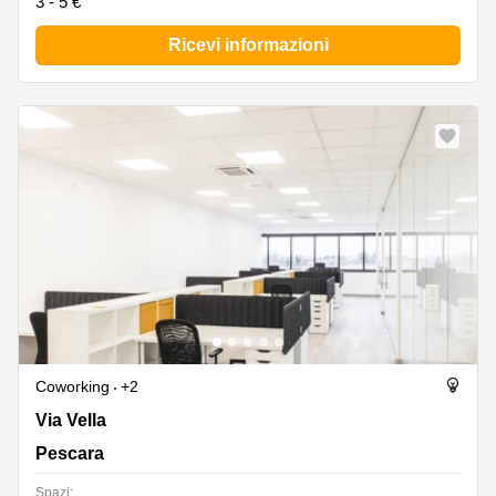
3 - 5 €
Ricevi informazioni
Coworking
+2
Via Vella 24, Pescara
Via Vella
Pescara
Spazi: