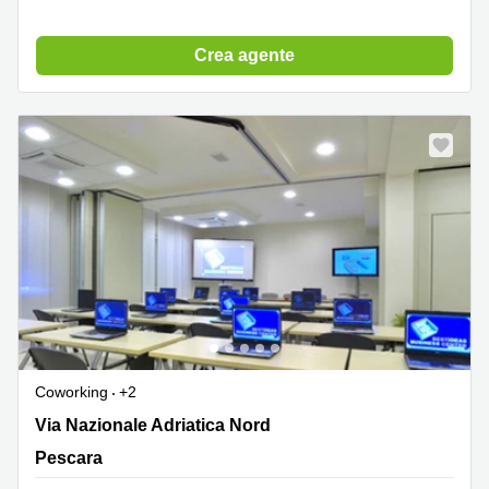
Crea agente
Coworking
+2
Via N. Adriatica Nord 58, Francavilla al Mare, Pescara
Via Nazionale Adriatica Nord
Pescara