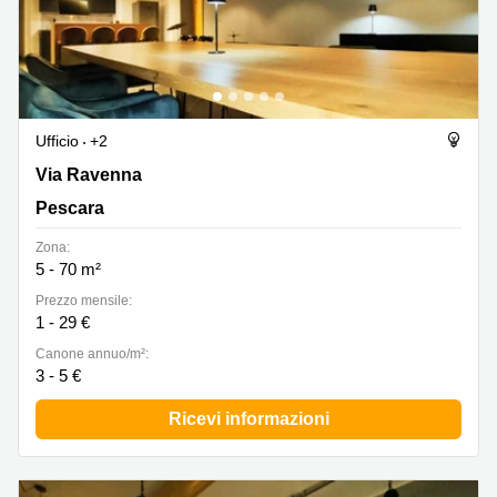
Ufficio
+2
Via Ravenna 107, Pescara
Via Ravenna
Pescara
Zona:
5 - 70 m²
Prezzo mensile:
1 - 29 €
Canone annuo/m²:
3 - 5 €
Ricevi informazioni