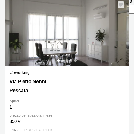
pagina
in
Brescia
affitto a
Pescara
Pescara
Coworking
Verona
Lombardy
Catania
Business
center
Bologna
Toscana
Bergamo
Business
center
Como
Milano
Coworking
Napoli
Business
Via Pietro Nenni 298, Pescara
Via Pietro Nenni
center
Pescara
Roma
Coworking
Spazi:
Campania
1
prezzo per spazio al mese:
Coworking
350 €
Cagliari
prezzo per spazio al mese:
Coworking