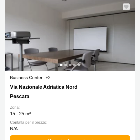
Business Center
+2
Via N. Adriatica Nord 58, Francavilla al Mare, Pescara
Via Nazionale Adriatica Nord
Pescara
Zona:
15 - 25 m²
Сontatta per il prezzo:
N/A