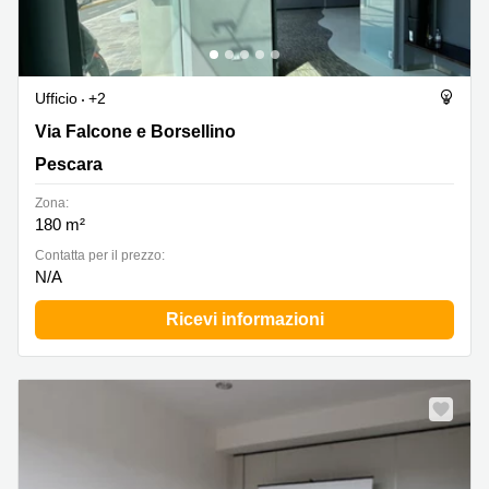
Ufficio
+2
Via Falcone e Borsellino, Pescara
Via Falcone e Borsellino
Pescara
Zona:
180 m²
Сontatta per il prezzo:
N/A
Ricevi informazioni