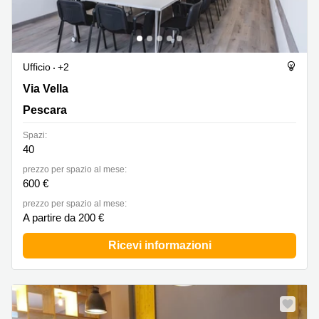
Ufficio
+2
Via Vella 24, Pescara
Via Vella
Pescara
Spazi:
40
prezzo per spazio al mese:
600 €
prezzo per spazio al mese:
A partire da 200 €
Ricevi informazioni