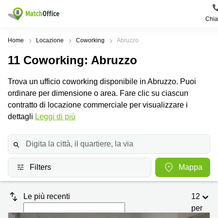
Chi
Dare in locazione e affittare
Home
Locazione
Coworking
Abruzzo
11
Coworking
: Abruzzo
Aiuto
Tipologie di
Zone
Ricerche
locali
Popolari
popolari
Trova un ufficio coworking disponibile in Abruzzo. Puoi
commerciali
Chi Siamo
ordinare per dimensione o area. Fare clic su ciascun
Genova
Coworking
Ufficio
Lazio
contratto di locazione commerciale per visualizzare i
Milano
Metti in elenco il tuo ufficio
dettagli
Leggi di più
Business
Coworking
Treviso
Center
Bologna
Prezzo
Palermo
Coworking
Uffici
in
Bari
Sala
affitto a
Accesso
Filters
Mappa
Riunioni
Vicenza
Torino
Ufficio
Coworking
Firenze
Virtuale
Palermo
Le più recenti
12
per
Padova
Uffici