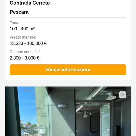
Contrada Cerreto, 264, Pescara
Contrada Cerreto
Pescara
Zona:
100 - 400 m²
Prezzo mensile:
23.333 - 100.000 €
Canone annuo/m²:
2.800 - 3.000 €
Ricevi informazioni