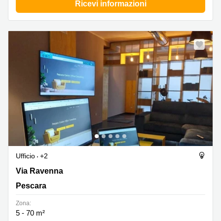
Ricevi informazioni
Ufficio
+2
Via Ravenna 107, Pescara
Via Ravenna
Pescara
Zona:
5 - 70 m²