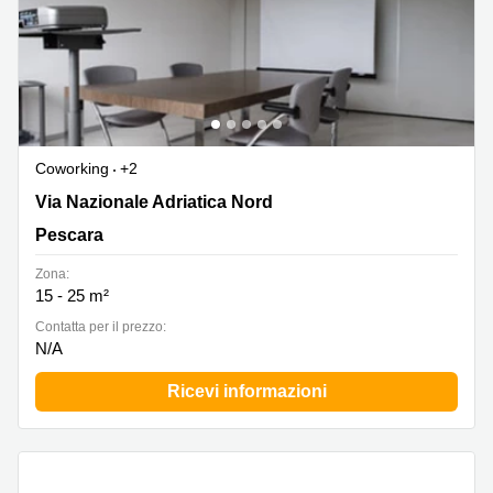
Coworking
+2
Via N. Adriatica Nord 58, Francavilla al Mare, Pescara
Via Nazionale Adriatica Nord
Pescara
Zona:
15 - 25 m²
Сontatta per il prezzo:
N/A
Ricevi informazioni