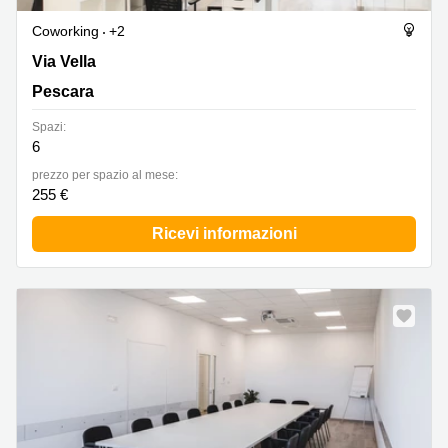
Coworking
+2
Via Vella 24, Pescara
Via Vella
Pescara
Spazi:
6
prezzo per spazio al mese:
255 €
Ricevi informazioni