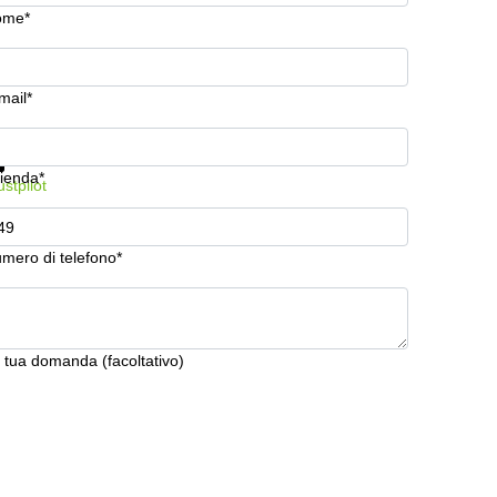
ome*
mail*
stra prezzi e maggiori informazioni
Protezione dati
ienda*
ustpilot
mero di telefono*
 tua domanda (facoltativo)