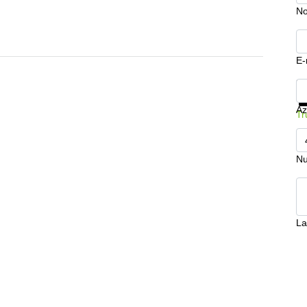
N
E-
Mo
Az
Tr
Nu
La