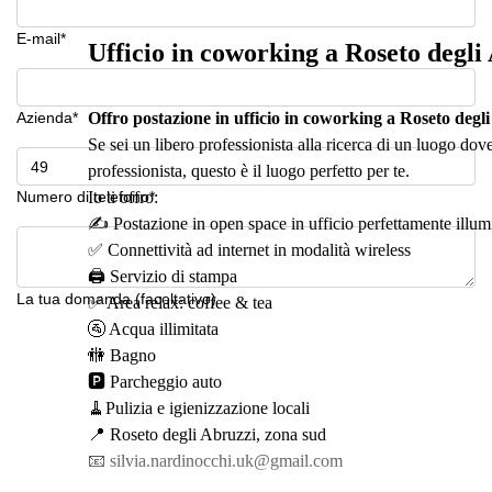
E-mail*
Ufficio in coworking a Roseto degli
Azienda*
Offro postazione in ufficio in coworking a Roseto degl
Se sei un libero professionista alla ricerca di un luogo dove
professionista, questo è il luogo perfetto per te.
Numero di telefono*
Io ti offro:
✍️ Postazione in open space in ufficio perfettamente illum
✅ Connettività ad internet in modalità wireless
🖨 Servizio di stampa
La tua domanda (facoltativo)
✅ Area relax: coffee & tea
🚰 Acqua illimitata
🚻 Bagno
🅿️ Parcheggio auto
🧹Pulizia e igienizzazione locali
📍 Roseto degli Abruzzi, zona sud
📧 silvia.nardinocchi.uk@gmail.com