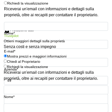
Pescara
Richiedi la visualizzazione
Riceverai un'email con informazioni e dettagli sulla
Coworking
proprietà, oltre ai recapiti per contattare il proprietario.
Brescia
Affitto
Mostra prezzi e maggiori informazioni
Business
Protezione dati
Nome*
Centers
Trustpilot
a
Ottieni maggiori dettagli sulla proprietà
Treviso
Senza costi e senza impegno
Affitto
E-mail*
Business
Mostra prezzi e maggiori informazioni
Centers
Chiedi al Proprietario
a Napoli
Richiedi la visualizzazione
Azienda*
Riceverai un'email con informazioni e dettagli sulla
Uffici
in
proprietà, oltre ai recapiti per contattare il proprietario.
affitto
a
Numero di telefono*
Milano
Nome*
Affitto
Sale
Meeting
La tua domanda (facoltativo)