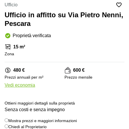
in
Brescia
Ufficio
affitto a
Pescara
Ufficio in affitto su Via Pietro Nenni,
Pescara
Coworking
Pescara
Verona
Lombardy
Catania
Proprietà verificata
Business
center
Bologna
15 m²
Toscana
Bergamo
Zona
Business
center
Como
Milano
480 €
600 €
Napoli
Business
Prezzi annuali per m²
Prezzo mensile
center
Vedi economia
Roma
+ 8 foto
Coworking
Campania
Ottieni maggiori dettagli sulla proprietà
Senza costi e senza impegno
Coworking
Cagliari
Mostra prezzi e maggiori informazioni
Chiedi al Proprietario
Coworking