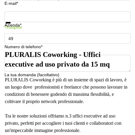
a
E-mail*
Firenze
Mostra prezzi e maggiori informazioni
Coworking
Protezione dati
in affitto su
Azienda*
Trustpilot
Via Cipro,
Brescia
Affitto
Numero di telefono*
Ufficio
PLURALIS Coworking - Uffici
Coworking
a Vicenza
executive ad uso privato da 15 mq
Affitto
La tua domanda (facoltativo)
Business
PLURALIS Coworking è più di un insieme di spazi di lavoro, è
Centers
a Como
un luogo dove professionisti e freelance che possono lavorare in
condizioni di benessere godendo di massima flessibilità, e
coltivare il proprio network professionale.
Tra le nostre soluzioni offriamo n.3 uffici executive ad uso
privato, perfetti per accogliere i tuoi clienti e collaboratori con
un'impeccabile immagine professionale.