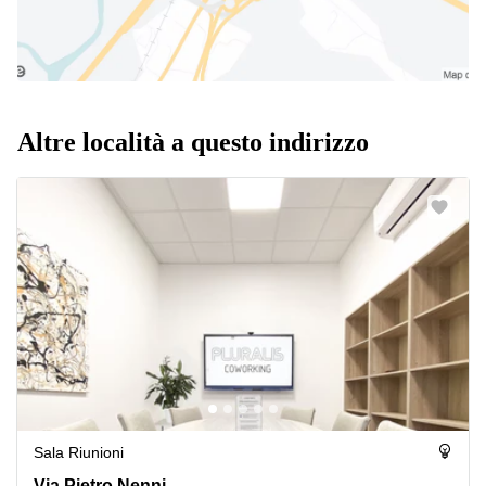
Altre località a questo indirizzo
Sala Riunioni
Via Pietro Nenni 296, Pescara
Via Pietro Nenni