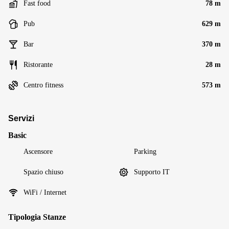
Fast food
78 m
Pub
629 m
Bar
370 m
Ristorante
28 m
Centro fitness
573 m
Servizi
Basic
Ascensore
Parking
Spazio chiuso
Supporto IT
WiFi / Internet
Tipologia Stanze