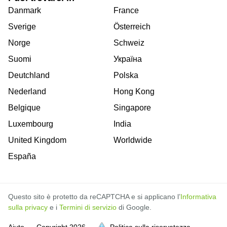
Danmark
France
Sverige
Österreich
Norge
Schweiz
Suomi
Україна
Deutchland
Polska
Nederland
Hong Kong
Belgique
Singapore
Luxembourg
India
United Kingdom
Worldwide
España
Questo sito è protetto da reCAPTCHA e si applicano l’
Informativa
sulla privacy
e i
Termini di servizio
di Google.
Aiuto
Copyright
2026
Politica sulla riservatezza