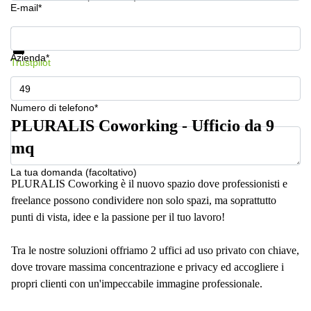
a
E-mail*
Firenze
Mostra prezzi e maggiori informazioni
Coworking
Protezione dati
in affitto su
Azienda*
Trustpilot
Via Cipro,
Brescia
Affitto
Numero di telefono*
Ufficio
PLURALIS Coworking - Ufficio da 9
Coworking
a Vicenza
mq
Affitto
La tua domanda (facoltativo)
Business
PLURALIS Coworking è il nuovo spazio dove professionisti e
Centers
a Como
freelance possono condividere non solo spazi, ma soprattutto
punti di vista, idee e la passione per il tuo lavoro!
Tra le nostre soluzioni offriamo 2 uffici ad uso privato con chiave,
dove trovare massima concentrazione e privacy ed accogliere i
propri clienti con un'impeccabile immagine professionale.