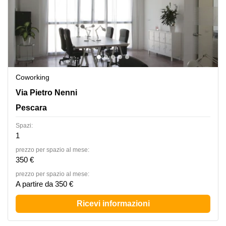
Coworking
Via Pietro Nenni 298, Pescara
Via Pietro Nenni
Pescara
Spazi:
1
prezzo per spazio al mese:
350 €
prezzo per spazio al mese:
A partire da 350 €
Ricevi informazioni