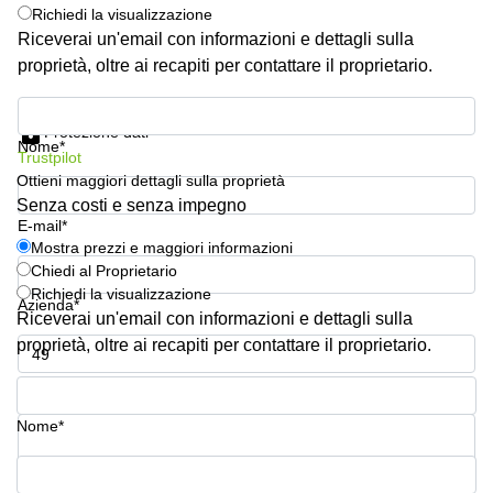
Pescara
Richiedi la visualizzazione
Riceverai un'email con informazioni e dettagli sulla
Coworking
proprietà, oltre ai recapiti per contattare il proprietario.
Brescia
Affitto
Mostra prezzi e maggiori informazioni
Business
Protezione dati
Nome*
Centers
Trustpilot
a
Ottieni maggiori dettagli sulla proprietà
Treviso
Senza costi e senza impegno
Affitto
E-mail*
Business
Mostra prezzi e maggiori informazioni
Centers
Chiedi al Proprietario
a Napoli
Richiedi la visualizzazione
Azienda*
Riceverai un'email con informazioni e dettagli sulla
Uffici
in
proprietà, oltre ai recapiti per contattare il proprietario.
affitto
a
Numero di telefono*
Milano
Nome*
Affitto
Sale
Meeting
La tua domanda (facoltativo)