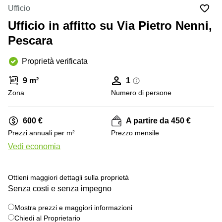
in
Brescia
Ufficio
affitto a
Pescara
Ufficio in affitto su Via Pietro Nenni,
Pescara
Coworking
Pescara
Verona
Lombardy
Catania
Proprietà verificata
Business
center
Bologna
9 m²
1
Toscana
Bergamo
Zona
Numero di persone
Business
center
Como
Milano
600 €
A partire da 450 €
Napoli
Business
Prezzi annuali per m²
Prezzo mensile
center
Vedi economia
Roma
+ 5 foto
Coworking
Campania
Ottieni maggiori dettagli sulla proprietà
Senza costi e senza impegno
Coworking
Cagliari
Mostra prezzi e maggiori informazioni
Chiedi al Proprietario
Coworking