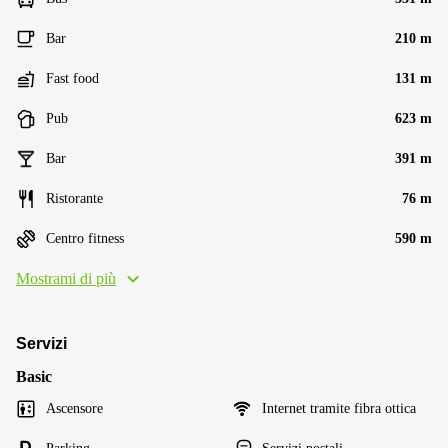
Bar
210 m
Fast food
131 m
Pub
623 m
Bar
391 m
Ristorante
76 m
Centro fitness
590 m
Mostrami di più
Servizi
Basic
Ascensore
Internet tramite fibra ottica