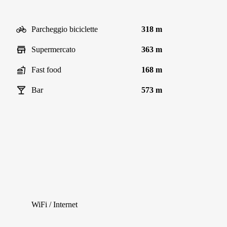
Parcheggio biciclette
318 m
Supermercato
363 m
Fast food
168 m
Bar
573 m
WiFi / Internet