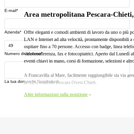
E-mail*
Area metropolitana Pescara-Chieti,
Azienda*
Offre eleganti e comodi ambienti di lavoro da uno o più post
LAN e Internet ad alta velocità, prontamente disponibili a c
ospitare fino a 70 persone. Accesso con badge, linea telefo
Numero di telefono*
videoconferenza, fax e fotocopiatrici. Aperto dal Lunedì a
eventi chiavi in mano, corsi di formazione, selezioni e altro
A Francavilla al Mare, facilmente raggiungibile sia via aer
La tua domanda (facoltativo)
la A25, svincolo Pescara Ovest-Chieti.
Altre informazioni sulla posizione