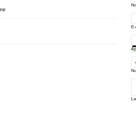
N
one
E-
Mo
Az
Tr
Nu
La