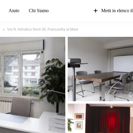
Aiuto
Chi Siamo
Metti in elenco il
Via N. Adriatica Nord 58, Francavilla al Mare