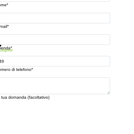
ome*
mail*
stra prezzi e maggiori informazioni
Protezione dati
ienda*
ustpilot
mero di telefono*
 tua domanda (facoltativo)