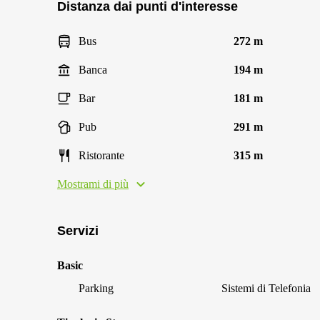
Distanza dai punti d'interesse
Bus
272 m
Banca
194 m
Bar
181 m
Pub
291 m
Ristorante
315 m
Mostrami di più
Servizi
Basic
Parking
Sistemi di Telefonia