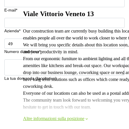
E-mail*
Viale Vittorio Veneto 13
Azienda*
Our construction team are currently busy building this loc
enables people all over the world to work closer to where 
We will bring you specific details about this location soo
Numero di telefono*
and your productivity in mind.
From our ergonomic furniture to ambient lighting and all th
amenities like kitchens and break-out space. Our workspac
drop into our business lounge, coworking space or need an
La tua domanda (facoltativo)
have long term solutions such as offices which come ready
coworking desk.
Everyone of our locations can also be used as a postal addr
The community team look forward to welcoming you very soo
hesitate to get in touch with our team.
Altre informazioni sulla posizione