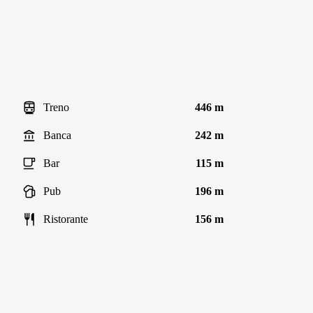
Treno
446 m
Banca
242 m
Bar
115 m
Pub
196 m
Ristorante
156 m