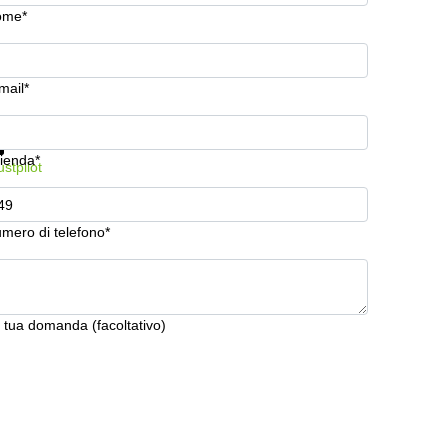
ome*
mail*
stra prezzi e maggiori informazioni
Protezione dati
ienda*
ustpilot
mero di telefono*
 tua domanda (facoltativo)