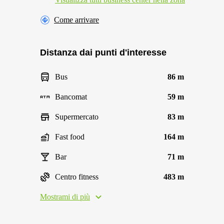
Come arrivare
Distanza dai punti d'interesse
Bus
86 m
Bancomat
59 m
Supermercato
83 m
Fast food
164 m
Bar
71 m
Centro fitness
483 m
Mostrami di più