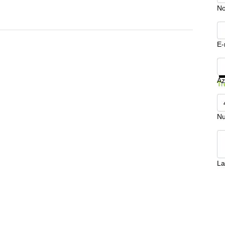
N
E-
Mo
Az
Tr
Nu
La