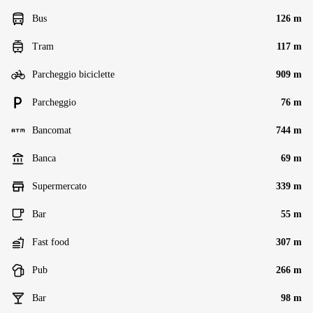
Bus
126 m
Tram
117 m
Parcheggio biciclette
909 m
Parcheggio
76 m
Bancomat
744 m
Banca
69 m
Supermercato
339 m
Bar
55 m
Fast food
307 m
Pub
266 m
Bar
98 m