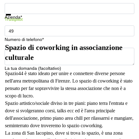
a
Mostra prezzi e maggiori informazioni
Firenze
Protezione dati
Azienda*
Coworking
Trustpilot
in affitto su
Via Cipro,
Brescia
Numero di telefono*
Affitto
Spazio di coworking in associanzione
Ufficio
Coworking
culturale
a Vicenza
La tua domanda (facoltativo)
Affitto
Spazio44 è stato ideato per unire e connettere diverse persone
Business
nell'area metropolitana di Firenze. Lo spazio di coworking è stato
Centers
pensato per far sopravvivire la stessa associazione che non è a
a Como
scopo di lucro.
Spazio artistico/sociale diviso in tre piani: piano terra l'entrata e
dove si svolgeranno corsi, talks ecc ed è l'area principale
dell'associazione, primo piano area chill per rilassarrsi e mangiare,
seminterrato dove troveremo lo spazio coworking.
La zona di San Iacopino, dove si trova lo spazio, è una zona