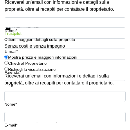
Riceverai un'email con informazioni e dettagli sulla
Pescara
proprietà, oltre ai recapiti per contattare il proprietario.
Coworking
Brescia
Mostra prezzi e maggiori informazioni
Protezione dati
Affitto
Nome*
Trustpilot
Business
Centers
Ottieni maggiori dettagli sulla proprietà
a
Senza costi e senza impegno
Treviso
E-mail*
Mostra prezzi e maggiori informazioni
Affitto
Chiedi al Proprietario
Business
Richiedi la visualizzazione
Centers
Azienda*
a Napoli
Riceverai un'email con informazioni e dettagli sulla
proprietà, oltre ai recapiti per contattare il proprietario.
Uffici
in
Numero di telefono*
affitto
a
Nome*
Milano
Affitto
La tua domanda (facoltativo)
Sale
E-mail*
Meeting