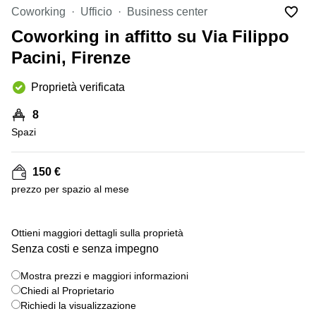
in
Brescia
Coworking
Ufficio
Business center
affitto a
Pescara
Coworking in affitto su Via Filippo
Pescara
Coworking
Pacini, Firenze
Verona
Lombardy
Catania
Proprietà verificata
Business
center
Bologna
8
Toscana
Bergamo
Spazi
Business
center
Como
Milano
150 €
Napoli
Business
prezzo per spazio al mese
center
Roma
Ottieni maggiori dettagli sulla proprietà
Coworking
Senza costi e senza impegno
Campania
Coworking
Mostra prezzi e maggiori informazioni
Cagliari
Chiedi al Proprietario
Richiedi la visualizzazione
Coworking