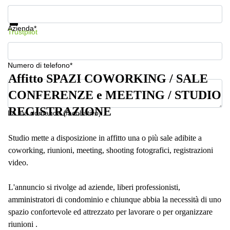
a
Mostra prezzi e maggiori informazioni
Firenze
Protezione dati
Azienda*
Coworking
Trustpilot
in affitto su
Via Cipro,
Brescia
Numero di telefono*
Affitto
Affitto SPAZI COWORKING / SALE
Ufficio
Coworking
CONFERENZE e MEETING / STUDIO
a Vicenza
REGISTRAZIONE
La tua domanda (facoltativo)
Affitto
Business
Centers
Studio mette a disposizione in affitto una o più sale adibite a
a Como
coworking, riunioni, meeting, shooting fotografici, registrazioni
video.
L'annuncio si rivolge ad aziende, liberi professionisti,
amministratori di condominio e chiunque abbia la necessità di uno
spazio confortevole ed attrezzato per lavorare o per organizzare
riunioni .