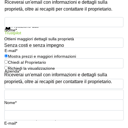
Riceverai un'email con informazioni e dettagli sulla
Pescara
proprietà, oltre ai recapiti per contattare il proprietario.
Coworking
Brescia
Mostra prezzi e maggiori informazioni
Protezione dati
Affitto
Nome*
Trustpilot
Business
Centers
Ottieni maggiori dettagli sulla proprietà
a
Senza costi e senza impegno
Treviso
E-mail*
Mostra prezzi e maggiori informazioni
Affitto
Chiedi al Proprietario
Business
Richiedi la visualizzazione
Centers
Azienda*
a Napoli
Riceverai un'email con informazioni e dettagli sulla
proprietà, oltre ai recapiti per contattare il proprietario.
Uffici
in
Numero di telefono*
affitto
a
Nome*
Milano
Affitto
La tua domanda (facoltativo)
Sale
E-mail*
Meeting