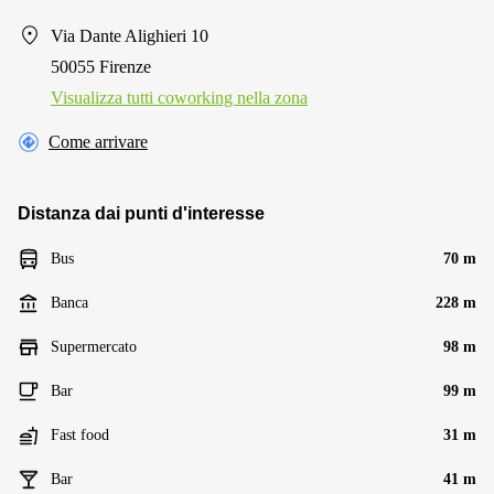
Via Dante Alighieri 10
50055 Firenze
Visualizza tutti сoworking nella zona
Come arrivare
Distanza dai punti d'interesse
Bus
70 m
Banca
228 m
Supermercato
98 m
Bar
99 m
Fast food
31 m
Bar
41 m