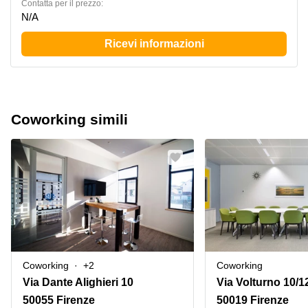
Сontatta per il prezzo:
N/A
Ricevi informazioni
Coworking simili
Coworking
+2
Coworking
Via Dante Alighieri 10
Via Volturno 10/
50055 Firenze
50019 Firenze