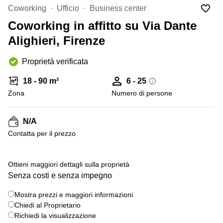
in
Brescia
Coworking
Ufficio
Business center
affitto a
Pescara
Coworking in affitto su Via Dante
Pescara
Coworking
Alighieri, Firenze
Verona
Lombardy
Catania
Proprietà verificata
Business
center
Bologna
18 - 90 m²
6 - 25
Toscana
Bergamo
Zona
Numero di persone
Business
center
Como
Milano
N/A
Napoli
Business
Сontatta per il prezzo
center
Roma
+ 4 foto
Ottieni maggiori dettagli sulla proprietà
Coworking
Senza costi e senza impegno
Campania
Coworking
Mostra prezzi e maggiori informazioni
Cagliari
Chiedi al Proprietario
Richiedi la visualizzazione
Coworking