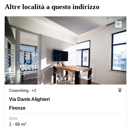
Altre località a questo indirizzo
Coworking
+2
Via Dante Alighieri 10, Firenze
Via Dante Alighieri
Firenze
Zona:
1 - 66 m²