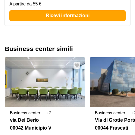
A partire da 55 €
Ricevi informazioni
Business center simili
Business center
+2
Business center
+
via Dei Berio
Via di Grotte Porte
00042 Municipio V
00044 Frascati