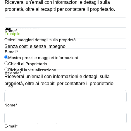
Riceverai un'email con informazioni e dettagli sulla
Pescara
proprietà, oltre ai recapiti per contattare il proprietario.
Coworking
Brescia
Mostra prezzi e maggiori informazioni
Protezione dati
Affitto
Nome*
Trustpilot
Business
Centers
Ottieni maggiori dettagli sulla proprietà
a
Senza costi e senza impegno
Treviso
E-mail*
Mostra prezzi e maggiori informazioni
Affitto
Chiedi al Proprietario
Business
Richiedi la visualizzazione
Centers
Azienda*
a Napoli
Riceverai un'email con informazioni e dettagli sulla
proprietà, oltre ai recapiti per contattare il proprietario.
Uffici
in
Numero di telefono*
affitto
a
Nome*
Milano
Affitto
La tua domanda (facoltativo)
Sale
E-mail*
Meeting