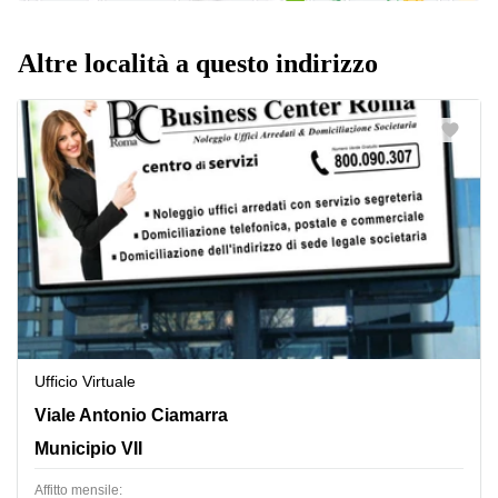
Altre località a questo indirizzo
Ufficio Virtuale
Viale Antonio Ciamarra 259, Municipio VII
Viale Antonio Ciamarra
Municipio VII
Affitto mensile: