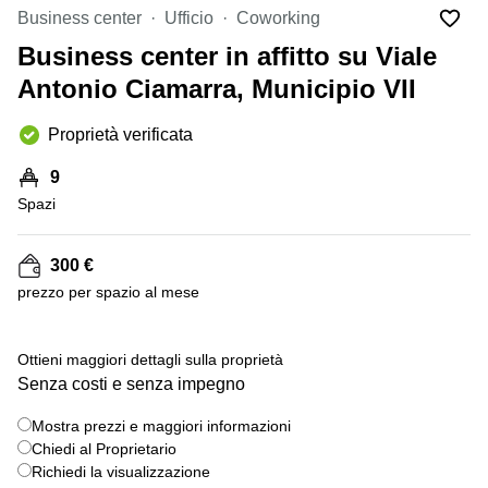
in
Brescia
Business center
Ufficio
Coworking
affitto a
Pescara
Business center in affitto su Viale
Pescara
Coworking
Antonio Ciamarra, Municipio VII
Verona
Lombardy
Catania
Proprietà verificata
Business
center
Bologna
9
Toscana
Bergamo
Spazi
Business
center
Como
Milano
300 €
Napoli
Business
prezzo per spazio al mese
center
Roma
Ottieni maggiori dettagli sulla proprietà
Coworking
Senza costi e senza impegno
Campania
Coworking
Mostra prezzi e maggiori informazioni
Cagliari
Chiedi al Proprietario
Richiedi la visualizzazione
Coworking