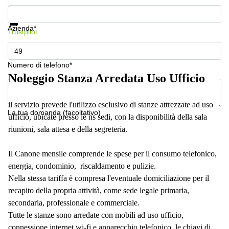
a
Mostra prezzi e maggiori informazioni
Firenze
Protezione dati
Azienda*
Coworking
Trustpilot
in affitto su
Via Cipro,
Brescia
Numero di telefono*
Affitto
Noleggio Stanza Arredata Uso Ufficio
Ufficio
Coworking
a Vicenza
il servizio prevede l'utilizzo esclusivo di stanze attrezzate ad uso
La tua domanda (facoltativo)
ufficio, ubicate presso le ns sedi, con la disponibilità della sala
Affitto
Business
riunioni, sala attesa e della segreteria.
Centers
a Como
Il Canone mensile comprende le spese per il consumo telefonico,
energia, condominio, riscaldamento e pulizie.
Nella stessa tariffa è compresa l'eventuale domiciliazione per il
recapito della propria attività, come sede legale primaria,
secondaria, professionale e commerciale.
Tutte le stanze sono arredate con mobili ad uso ufficio,
connessione internet wi-fi e apparecchio telefonico, le chiavi di