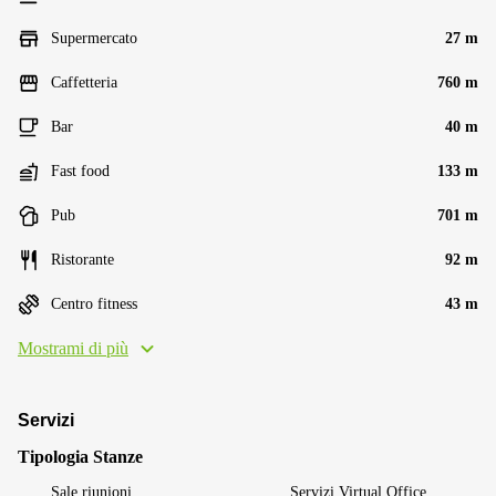
Supermercato
27 m
Caffetteria
760 m
Bar
40 m
Fast food
133 m
Pub
701 m
Ristorante
92 m
Centro fitness
43 m
Mostrami di più
Servizi
Tipologia Stanze
Sale riunioni
Servizi Virtual Office