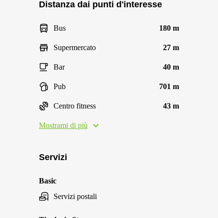
Distanza dai punti d'interesse
Bus
180 m
Supermercato
27 m
Bar
40 m
Pub
701 m
Centro fitness
43 m
Mostrami di più
Servizi
Basic
Servizi postali