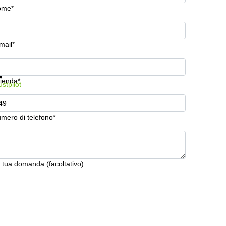
ome*
mail*
stra prezzi e maggiori informazioni
Protezione dati
ienda*
ustpilot
mero di telefono*
 tua domanda (facoltativo)