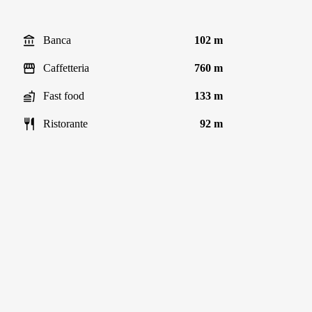
Banca
102 m
Caffetteria
760 m
Fast food
133 m
Ristorante
92 m