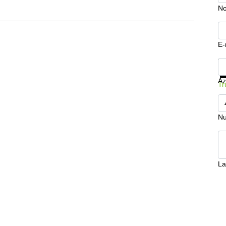
N
E-
Mo
Az
Tr
Nu
La