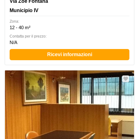
Via Zoe Fontana 220 B/2, Municipio IV
Via Zoe Fontana
Municipio IV
Zona:
12 - 40 m²
Сontatta per il prezzo:
N/A
Ricevi informazioni