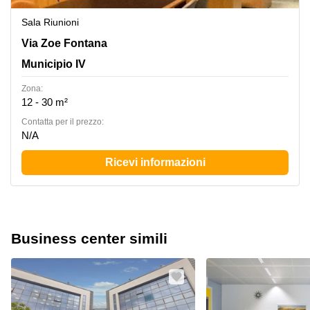
Sala Riunioni
Via Zoe Fontana 220 B/2, Municipio IV
Via Zoe Fontana
Municipio IV
Zona:
12 - 30 m²
Сontatta per il prezzo:
N/A
Ricevi informazioni
Business center simili