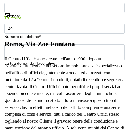
a
Mostra prezzi e maggiori informazioni
Firenze
Protezione dati
Azienda*
Coworking
Trustpilot
in affitto su
Via Cipro,
Brescia
Numero di telefono*
Affitto
Roma, Via Zoe Fontana
Ufficio
Coworking
a Vicenza
Il Centro Uffici è stato creato nell'anno 1990, dopo una
La tua domanda (facoltativo)
esperienza trentennale nel settore Immobiliare e si è specializzato
Affitto
Business
nell'affitto di uffici elegantemente arredati ed attrezzati con
Centers
metrature da 12 a 50 metri quadrati, dotati di reception e segreteria
a Como
centralizzata. Il Centro Uffici è nato per offrire i propri servizi ad
aziende piccole e medie, ma col trascorrere degli anni anche le
grandi aziende hanno mostrato il loro interesse a questo tipo di
servizio che, in effetti, nel costo dell'affitto comprende una serie
completa di costi e servizi, tutti a carico del Centro Uffici stesso,
togliendo al nostro Cliente il gravoso onere della conduzione e
manutenzione del proprio ufficio. A soli venti muniti dal Centro di