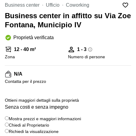
in
Brescia
Business center
Ufficio
Coworking
affitto a
Pescara
Business center in affitto su Via Zoe
Pescara
Coworking
Fontana, Municipio IV
Verona
Lombardy
Catania
Proprietà verificata
Business
center
Bologna
12 - 40 m²
1 - 3
Toscana
Bergamo
Zona
Numero di persone
Business
center
Como
Milano
N/A
Napoli
Business
Сontatta per il prezzo
center
Roma
+ 5 foto
Ottieni maggiori dettagli sulla proprietà
Coworking
Senza costi e senza impegno
Campania
Coworking
Mostra prezzi e maggiori informazioni
Cagliari
Chiedi al Proprietario
Richiedi la visualizzazione
Coworking