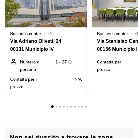
Business center
+2
Business center
+
Via Adriano Olivetti 24
Via Stanislao Ca
00131 Municipio IV
00156 Municipio I
Numero di
1 - 27
Сontatta per il
persone
prezzo
Сontatta per il
N/A
prezzo
Non sei riuscito a trovare la zona