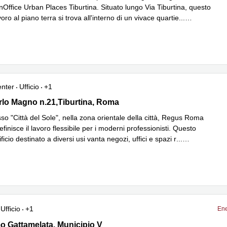
Office Urban Places Tiburtina. Situato lungo Via Tiburtina, questo
voro al piano terra si trova all'interno di un vivace quartie
...
iù
enter
Ufficio
+1
lo Magno n.21,Tiburtina, Roma
rlo Magno n.21,Tiburtina, Roma
o "Città del Sole", nella zona orientale della città, Regus Roma
definisce il lavoro flessibile per i moderni professionisti. Questo
ficio destinato a diversi usi vanta negozi, uffici e spazi r
...
iù
Ufficio
+1
Ene
 Gattamelata 137, Municipio V
o Gattamelata, Municipio V