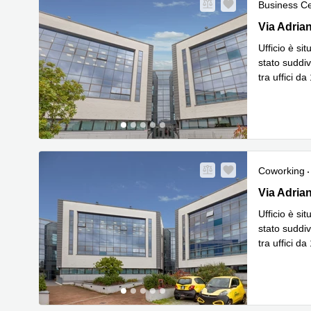
Business C
Via Adriano
Via Adrian
Ufficio è si
stato suddiv
tra uffici d
Leggi di p
Coworking
Via Adriano
Via Adrian
Ufficio è si
stato suddiv
tra uffici d
Leggi di p