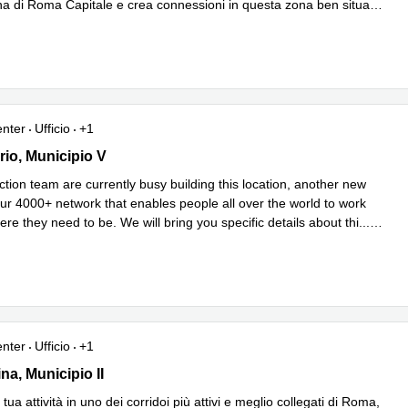
na di Roma Capitale e crea connessioni in questa zona ben situata.
di più
enter
Ufficio
+1
io, Municipio V
rio, Municipio V
tion team are currently busy building this location, another new
our 4000+ network that enables people all over the world to work
ere they need to be. We will bring you specific details about thi
...
iù
enter
Ufficio
+1
na 652/A,Open Office Urban Places Tiburtina, Municipio II
ina, Municipio II
 tua attività in uno dei corridoi più attivi e meglio collegati di Roma,