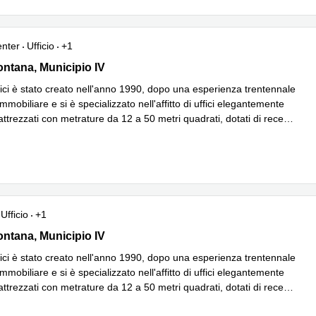
enter
Ufficio
+1
ntana 220 B/2, Municipio IV
ontana, Municipio IV
fici è stato creato nell'anno 1990, dopo una esperienza trentennale
Immobiliare e si è specializzato nell'affitto di uffici elegantemente
attrezzati con metrature da 12 a 50 metri quadrati, dotati di recep
...
iù
Ufficio
+1
ntana 220 B/2, Municipio IV
ontana, Municipio IV
fici è stato creato nell'anno 1990, dopo una esperienza trentennale
Immobiliare e si è specializzato nell'affitto di uffici elegantemente
attrezzati con metrature da 12 a 50 metri quadrati, dotati di recep
...
iù