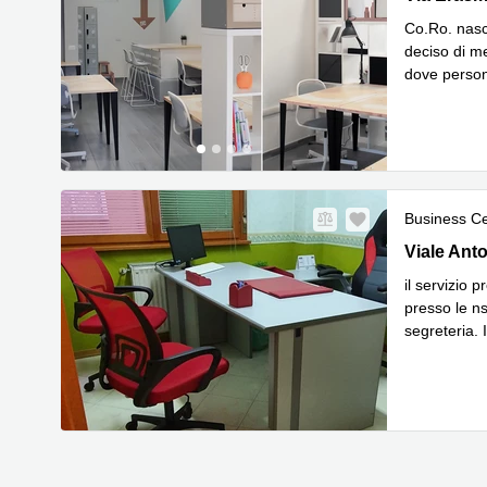
Co.Ro. nasc
deciso di m
dove person
Leggi di p
Business C
Viale Anton
Viale Anto
il servizio 
presso le ns
segreteria.
Leggi di p