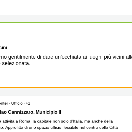
cini
o gentilmente di dare un'occhiata ai luoghi più vicini all
 selezionata.
enter
Ufficio
+1
ao Cannizzaro, Municipio II
lao Cannizzaro, Municipio II
 attività a Roma, la capitale non solo d'Italia, ma anche della
o. Approfitta di uno spazio ufficio flessibile nel centro della Città