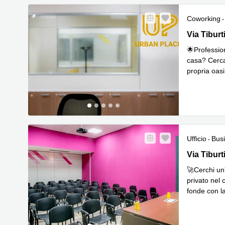
Coworking
Via Tiburti
Via Tiburt
🌟Profession
casa? Cerca
propria oasi
Leggi di p
Ufficio
Bus
Via Tiburti
Via Tiburt
🚀Cerchi un'
privato nel 
fonde con la
Le
spazio
...