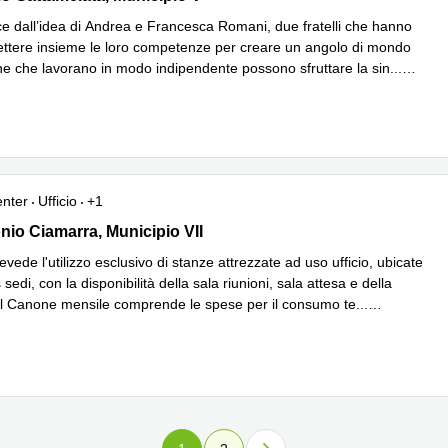
e dall’idea di Andrea e Francesca Romani, due fratelli che hanno
ettere insieme le loro competenze per creare un angolo di mondo
e che lavorano in modo indipendente possono sfruttare la sin
...
iù
enter
Ufficio
+1
io Ciamarra 259, Municipio VII
nio Ciamarra, Municipio VII
prevede l'utilizzo esclusivo di stanze attrezzate ad uso ufficio, ubicate
 sedi, con la disponibilità della sala riunioni, sala attesa e della
 Il Canone mensile comprende le spese per il consumo te
...
iù