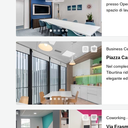
presso Open
spazio di la
Leggi di p
Business C
Piazza Car
Piazza Ca
Nel compless
Tiburtina ri
elegante edi
Leggi di p
Coworking
Via Erasmo
Via Erasm