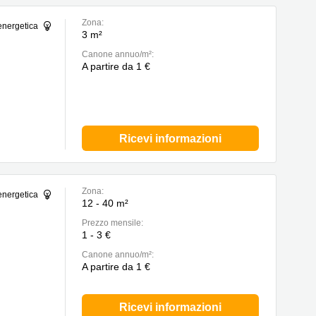
Zona:
energetica
3 m²
Canone annuo/m²:
A partire da 1 €
Ricevi informazioni
Zona:
energetica
12 - 40 m²
Prezzo mensile:
1 - 3 €
Canone annuo/m²:
A partire da 1 €
Ricevi informazioni