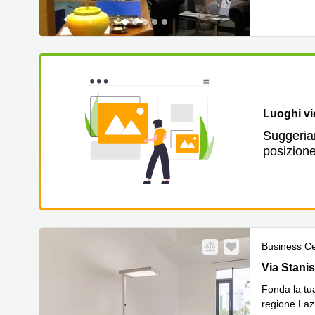
Luoghi vi
Suggeriam
posizione
Business C
Via Stanisl
Via Stanis
Fonda la tua
regione Lazi