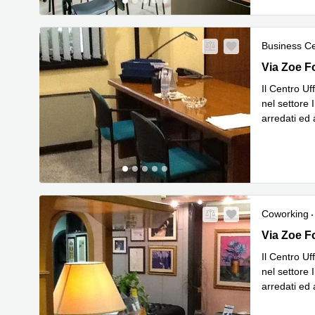
Business C
Via Zoe Fo
Via Zoe F
Il Centro Uf
nel settore 
arredati ed 
Leggi di p
Coworking
Via Zoe Fo
Via Zoe F
Il Centro Uf
nel settore 
arredati ed 
Leggi di p