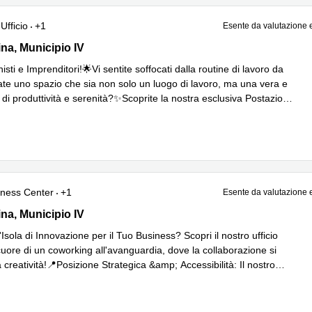
Ufficio
+1
Esente da valutazione 
na 652, Municipio IV
ina, Municipio IV
isti e Imprenditori!🌟Vi sentite soffocati dalla routine di lavoro da
te uno spazio che sia non solo un luogo di lavoro, ma una vera e
 di produttività e serenità?✨Scoprite la nostra esclusiva Postazio
...
iù
iness Center
+1
Esente da valutazione 
na 652, Municipio IV
ina, Municipio IV
Isola di Innovazione per il Tuo Business? Scopri il nostro ufficio
cuore di un coworking all'avanguardia, dove la collaborazione si
 creatività!📍Posizione Strategica &amp; Accessibilità: Il nostro
ggi di più