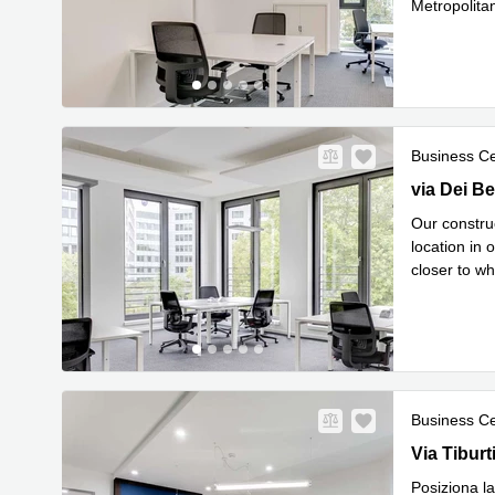
Metropolita
Leggi 
Ra
...
Business C
via Dei Ber
via Dei Be
Our construc
location in 
closer to wh
Leggi di p
Business C
Via Tiburti
Via Tiburt
Posiziona la