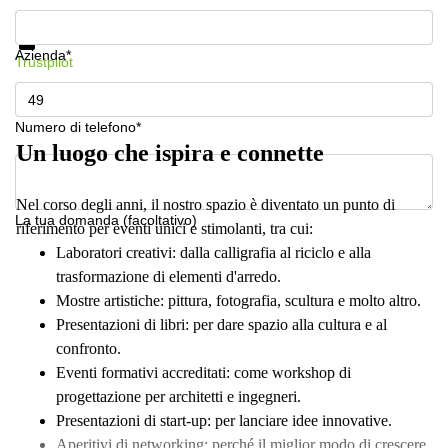
a
Mostra prezzi e maggiori informazioni
Firenze
Protezione dati
Azienda*
Coworking
Trustpilot
in affitto su
Via Cipro,
Brescia
Numero di telefono*
Affitto
Un luogo che ispira e connette
Ufficio
Coworking
a Vicenza
Nel corso degli anni, il nostro spazio è diventato un punto di
La tua domanda (facoltativo)
riferimento per eventi unici e stimolanti, tra cui:
Affitto
Business
Laboratori creativi: dalla calligrafia al riciclo e alla
Centers
trasformazione di elementi d'arredo.
a Como
Mostre artistiche: pittura, fotografia, scultura e molto altro.
Presentazioni di libri: per dare spazio alla cultura e al
confronto.
Eventi formativi accreditati: come workshop di
progettazione per architetti e ingegneri.
Presentazioni di start-up: per lanciare idee innovative.
Aperitivi di networking: perché il miglior modo di crescere