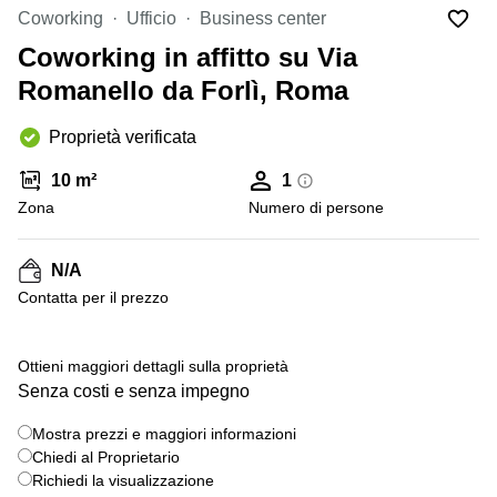
in
Brescia
Coworking
Ufficio
Business center
affitto a
Pescara
Coworking in affitto su Via
Pescara
Coworking
Romanello da Forlì, Roma
Verona
Lombardy
Catania
Proprietà verificata
Business
center
Bologna
10 m²
1
Toscana
Bergamo
Zona
Numero di persone
Business
center
Como
Milano
N/A
Napoli
Business
Сontatta per il prezzo
center
Roma
+ 2 foto
Ottieni maggiori dettagli sulla proprietà
Coworking
Senza costi e senza impegno
Campania
Coworking
Mostra prezzi e maggiori informazioni
Cagliari
Chiedi al Proprietario
Richiedi la visualizzazione
Coworking