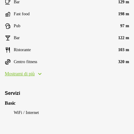
Bar
129 m
Fast food
198 m
Pub
97 m
Bar
122 m
Ristorante
103 m
Centro fitness
320 m
Mostrami di più
Servizi
Basic
WiFi / Internet