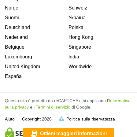
Norge
Schweiz
Suomi
Україна
Deutchland
Polska
Nederland
Hong Kong
Belgique
Singapore
Luxembourg
India
United Kingdom
Worldwide
España
Questo sito è protetto da reCAPTCHA e si applicano l’
Informativa
sulla privacy
e i
Termini di servizio
di Google.
Aiuto
Copyright
2026
Politica sulla riservatezza
sia piena
sia piena
sia piena
sia piena
sia piena
sia piena
sia piena
sia piena
sia piena
sia piena
sia piena
Ottieni maggiori informazioni