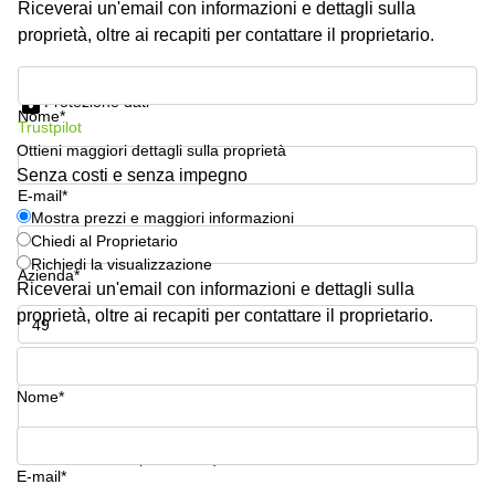
Riceverai un'email con informazioni e dettagli sulla
Pescara
proprietà, oltre ai recapiti per contattare il proprietario.
Coworking
Brescia
Mostra prezzi e maggiori informazioni
Protezione dati
Affitto
Nome*
Trustpilot
Business
Centers
Ottieni maggiori dettagli sulla proprietà
a
Senza costi e senza impegno
Treviso
E-mail*
Mostra prezzi e maggiori informazioni
Affitto
Chiedi al Proprietario
Business
Richiedi la visualizzazione
Centers
Azienda*
a Napoli
Riceverai un'email con informazioni e dettagli sulla
proprietà, oltre ai recapiti per contattare il proprietario.
Uffici
in
Numero di telefono*
affitto
a
Nome*
Milano
Affitto
La tua domanda (facoltativo)
Sale
E-mail*
Meeting