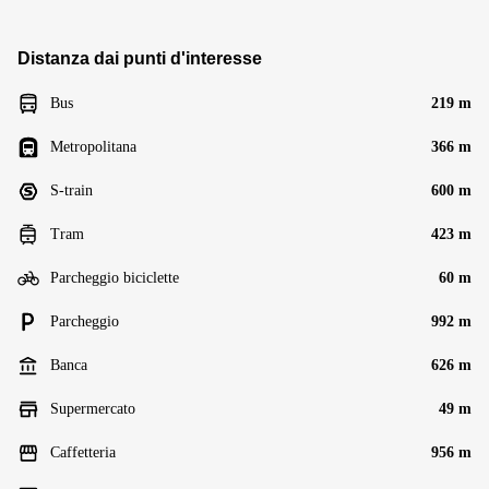
Distanza dai punti d'interesse
Bus
219 m
Metropolitana
366 m
S-train
600 m
Tram
423 m
Parcheggio biciclette
60 m
Parcheggio
992 m
Banca
626 m
Supermercato
49 m
Caffetteria
956 m