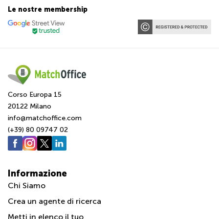
affitto
Brescia
Termini e Condizioni di Utilizzo
Le nostre membership
a
Pescara
Pescara
Politica sulla riservatezza
Coworking
Verona
Diritto d'autore
Lombardy
Catania
Business
center
Bologna
Toscana
Bergamo
Corso Europa 15
Business
center
20122 Milano
Como
Milano
info@matchoffice.com
Napoli
(+39) 80 09747 02
Business
center
Roma
Coworking
Informazione
Campania
Chi Siamo
Coworking
Cagliari
Crea un agente di ricerca
Coworking
Metti in elenco il tuo