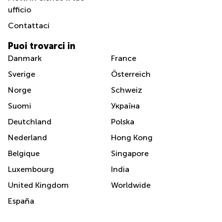
Pescara
ufficio
Coworking
Contattaci
Brescia
Puoi trovarci in
Affitto
Business
Danmark
France
Centers
Sverige
Österreich
a
Treviso
Norge
Schweiz
Affitto
Suomi
Україна
Business
Centers
Deutchland
Polska
a Napoli
Nederland
Hong Kong
Uffici
Belgique
Singapore
in
affitto
Luxembourg
India
a
Milano
United Kingdom
Worldwide
Affitto
España
Sale
Meeting