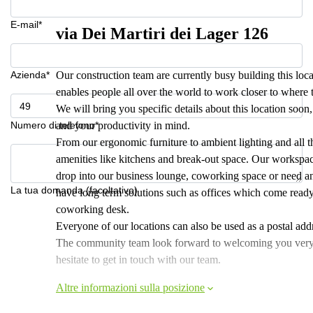
E-mail*
via Dei Martiri dei Lager 126
Azienda*
Our construction team are currently busy building this loc
enables people all over the world to work closer to where 
We will bring you specific details about this location soo
Numero di telefono*
and your productivity in mind.
From our ergonomic furniture to ambient lighting and all th
amenities like kitchens and break-out space. Our workspac
drop into our business lounge, coworking space or need an
La tua domanda (facoltativo)
have long term solutions such as offices which come ready
coworking desk.
Everyone of our locations can also be used as a postal addr
The community team look forward to welcoming you very soo
hesitate to get in touch with our team.
Altre informazioni sulla posizione