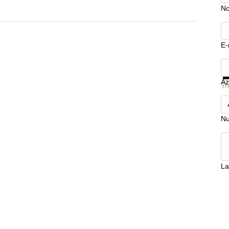
N
E-
Mo
Az
Tr
Nu
La