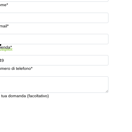
ome*
mail*
stra prezzi e maggiori informazioni
Protezione dati
ienda*
ustpilot
mero di telefono*
 tua domanda (facoltativo)