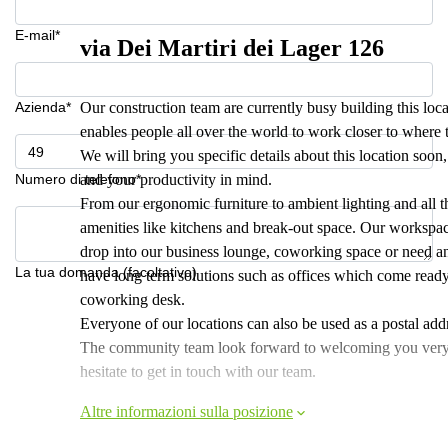
E-mail*
via Dei Martiri dei Lager 126
Azienda*
Our construction team are currently busy building this loc
enables people all over the world to work closer to where 
We will bring you specific details about this location soo
Numero di telefono*
and your productivity in mind.
From our ergonomic furniture to ambient lighting and all th
amenities like kitchens and break-out space. Our workspac
drop into our business lounge, coworking space or need an
La tua domanda (facoltativo)
have long term solutions such as offices which come ready
coworking desk.
Everyone of our locations can also be used as a postal addr
The community team look forward to welcoming you very soo
hesitate to get in touch with our team.
Altre informazioni sulla posizione