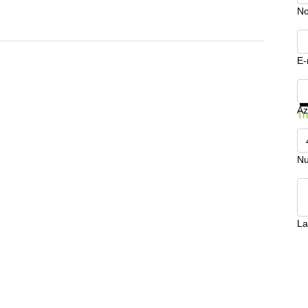
N
E-
Mo
Az
Tr
Nu
La