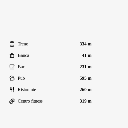
Treno
334 m
Banca
41 m
Bar
231 m
Pub
595 m
Ristorante
260 m
Centro fitness
319 m