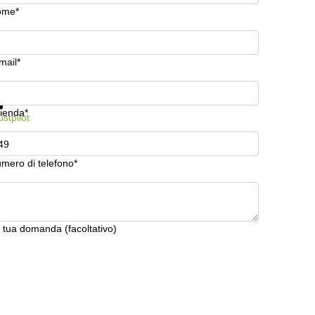
ome*
mail*
stra prezzi e maggiori informazioni
Protezione dati
ienda*
ustpilot
mero di telefono*
 tua domanda (facoltativo)