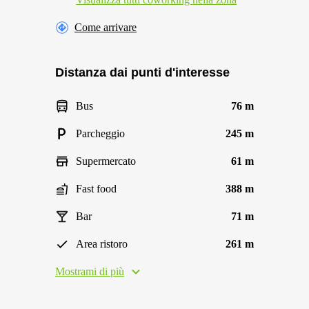
Come arrivare
Distanza dai punti d'interesse
Bus
76 m
Parcheggio
245 m
Supermercato
61 m
Fast food
388 m
Bar
71 m
Area ristoro
261 m
Mostrami di più