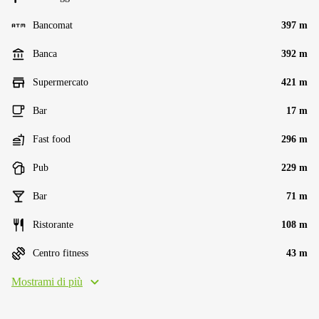
Bancomat
397 m
Banca
392 m
Supermercato
421 m
Bar
17 m
Fast food
296 m
Pub
229 m
Bar
71 m
Ristorante
108 m
Centro fitness
43 m
Mostrami di più