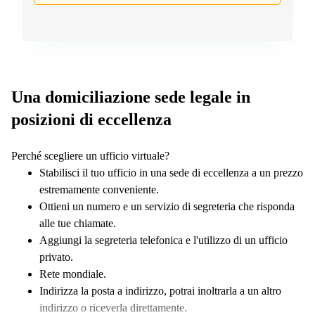
a
Firenze
Coworking
in affitto su
Via Cipro,
Brescia
Una domiciliazione sede legale in
Affitto
Ufficio
posizioni di eccellenza
Coworking
a Vicenza
Perché scegliere un ufficio virtuale?
Affitto
Stabilisci il tuo ufficio in una sede di eccellenza a un prezzo
Business
Centers
estremamente conveniente.
a Como
Ottieni un numero e un servizio di segreteria che risponda
alle tue chiamate.
Aggiungi la segreteria telefonica e l'utilizzo di un ufficio
privato.
Rete mondiale.
Indirizza la posta a indirizzo, potrai inoltrarla a un altro
indirizzo o riceverla direttamente.