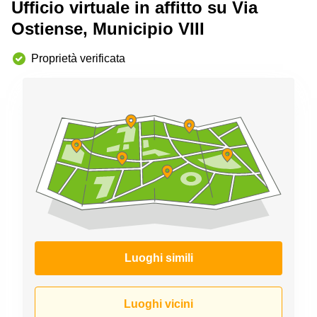
Ufficio virtuale in affitto su Via
Pescara
Ostiense, Municipio VIII
Coworking
Brescia
Proprietà verificata
Affitto
Business
Centers
a
Treviso
Affitto
Business
Centers
a Napoli
Uffici
in
affitto
a
Milano
Luoghi simili
Affitto
Sale
Luoghi vicini
Meeting