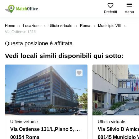
Preferiti
Menu
Dare in locazione e affittare
Home
Locazione
Ufficio virtuale
Roma
Municipio VIII
Via Ostiense 131/L
Aiuto
Tipologie di
Zone
Ricerche
Questa posizione è affittata
locali
Popolari
popolari
commerciali
Vedi locali simili disponibili qui sotto:
Chi Siamo
Genova
Coworking
Ufficio
Lazio
Milano
Metti in elenco il tuo ufficio
Business
Coworking
Treviso
Center
Bologna
Prezzo
Palermo
Coworking
Uffici
in
Bari
Sala
affitto a
Accesso
Riunioni
Vicenza
Torino
Ufficio
Coworking
Ufficio virtuale
Ufficio virtuale
Firenze
Virtuale
Palermo
Via Ostiense 131/L,Piano 5, Corpo C
Via Silvio D'Amic
Padova
Uffici
00154 Roma
00145 Municipio V