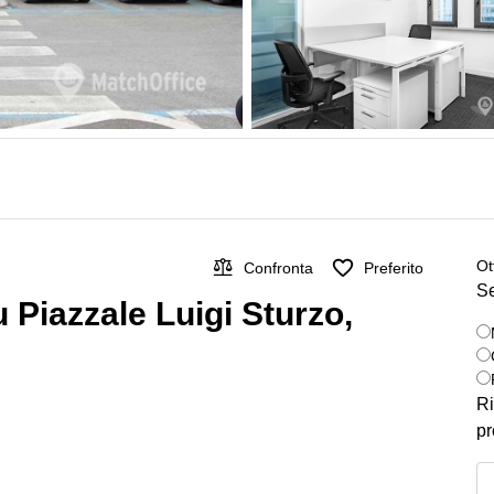
Ot
Confronta
Preferito
Se
su Piazzale Luigi Sturzo,
Ri
pr