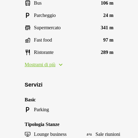
Bus
106 m
Parcheggio
24 m
Supermercato
341 m
Fast food
97 m
Ristorante
289 m
Mostrami di più
Servizi
Basic
Parking
Tipologia Stanze
Lounge business
Sale riunioni