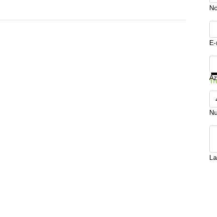
N
E-
Mo
Az
Tr
Nu
La