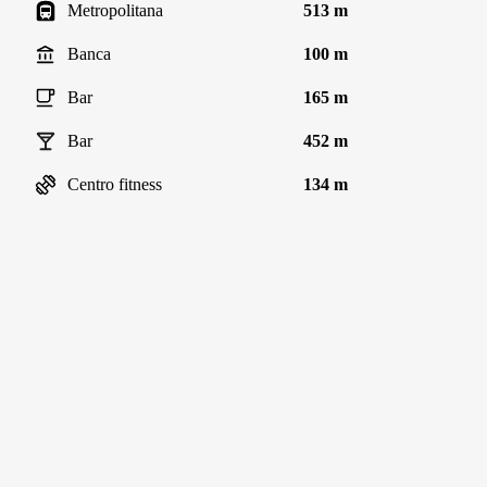
Metropolitana
513 m
Banca
100 m
Bar
165 m
Bar
452 m
Centro fitness
134 m