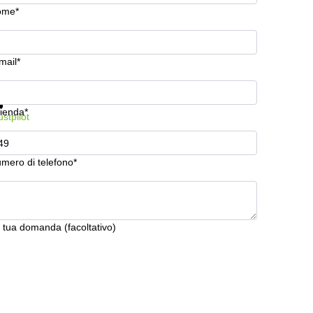
ome*
mail*
stra prezzi e maggiori informazioni
Protezione dati
ienda*
ustpilot
mero di telefono*
 tua domanda (facoltativo)