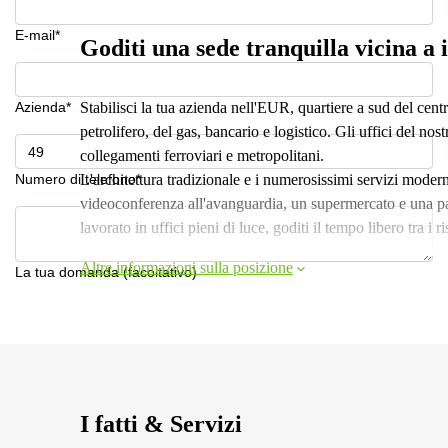
E-mail*
Goditi una sede tranquilla vicina a
Azienda*
Stabilisci la tua azienda nell'EUR, quartiere a sud del cent
petrolifero, del gas, bancario e logistico. Gli uffici del no
collegamenti ferroviari e metropolitani.
Numero di telefono*
L'architettura tradizionale e i numerosissimi servizi mode
videoconferenza all'avanguardia, un supermercato e una pal
lavorato in uffici pieni di luce, goditi il tempo libero tra i ri
Altre informazioni sulla posizione
La tua domanda (facoltativo)
I fatti & Servizi