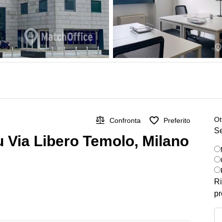
Ot
Confronta
Preferito
Se
 su Via Libero Temolo, Milano
Ri
pr