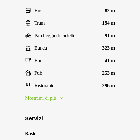
Bus
82 m
Tram
154 m
Parcheggio biciclette
91 m
Banca
323 m
Bar
41 m
Pub
253 m
Ristorante
296 m
Mostrami di più
Servizi
Basic