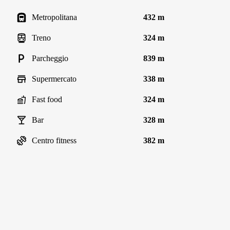
Metropolitana
432 m
Treno
324 m
Parcheggio
839 m
Supermercato
338 m
Fast food
324 m
Bar
328 m
Centro fitness
382 m