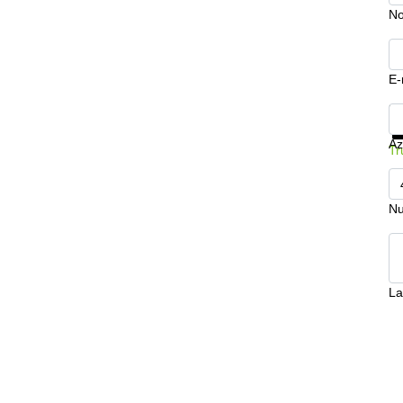
N
E-
Mo
Az
Tr
Nu
La