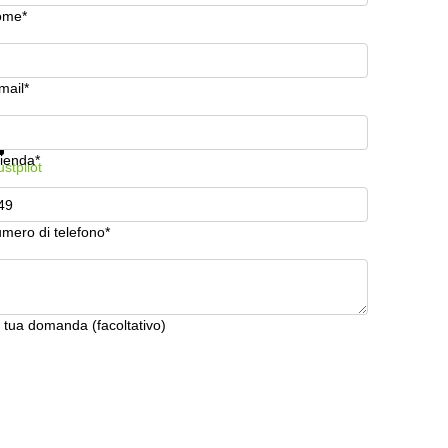
ome*
mail*
stra prezzi e maggiori informazioni
Protezione dati
ienda*
ustpilot
mero di telefono*
 tua domanda (facoltativo)