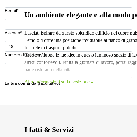
E-mail*
Un ambiente elegante e alla moda p
Azienda*
Lasciati ispirare da questo splendido edificio nel cuore pul
Temolo 4 offre una posizione invidiabile al fianco di grand
fitta rete di trasporti pubblici.
Numero di telefono*
Crea e sviluppa le tue idee in questo luminoso spazio di l
arredi confortevoli. Finita la giornata di lavoro, potrai ragg
bar e ristoranti della città.
Altre informazioni sulla posizione
La tua domanda (facoltativo)
I fatti & Servizi