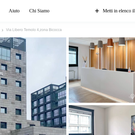
Aiuto
Chi Siamo
Metti in elenco il
Via Libero Temolo 4,zona Bicocca