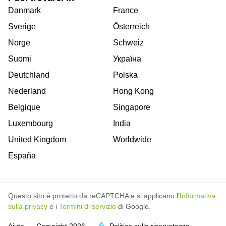
Danmark
France
Sverige
Österreich
Norge
Schweiz
Suomi
Україна
Deutchland
Polska
Nederland
Hong Kong
Belgique
Singapore
Luxembourg
India
United Kingdom
Worldwide
España
Questo sito è protetto da reCAPTCHA e si applicano l’
Informativa
sulla privacy
e i
Termini di servizio
di Google.
Aiuto
Copyright
2026
Politica sulla riservatezza