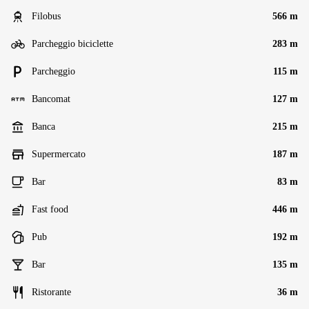
Filobus
566 m
Parcheggio biciclette
283 m
Parcheggio
115 m
Bancomat
127 m
Banca
215 m
Supermercato
187 m
Bar
83 m
Fast food
446 m
Pub
192 m
Bar
135 m
Ristorante
36 m