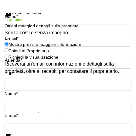
Pescara
Mostra prezzi e maggiori informazioni
Protezione dati
Coworking
Nome*
Brescia
Trustpilot
Ottieni maggiori dettagli sulla proprietà
Affitto
Senza costi e senza impegno
Business
E-mail*
Centers
Mostra prezzi e maggiori informazioni
a
Chiedi al Proprietario
Treviso
Richiedi la visualizzazione
Azienda*
Affitto
Riceverai un'email con informazioni e dettagli sulla
Business
proprietà, oltre ai recapiti per contattare il proprietario.
Centers
a Napoli
Numero di telefono*
Uffici
Nome*
in
affitto
a
La tua domanda (facoltativo)
Milano
E-mail*
Affitto
Mostra prezzi e maggiori informazioni
Sale
Meeting
Protezione dati