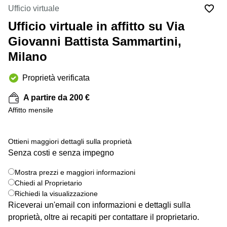
in
Brescia
Ufficio virtuale
affitto a
Pescara
Ufficio virtuale in affitto su Via
Pescara
Coworking
Giovanni Battista Sammartini,
Verona
Lombardy
Milano
Catania
Business
center
Bologna
Proprietà verificata
Toscana
Bergamo
A partire da 200 €
Business
center
Affitto mensile
Como
Milano
Napoli
Business
Ottieni maggiori dettagli sulla proprietà
center
Senza costi e senza impegno
Roma
+ 1 foto
Coworking
Mostra prezzi e maggiori informazioni
Campania
Chiedi al Proprietario
Richiedi la visualizzazione
Coworking
Riceverai un'email con informazioni e dettagli sulla
Cagliari
proprietà, oltre ai recapiti per contattare il proprietario.
Coworking