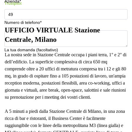
a
Azienda*
Trustpilot
Firenze
Coworking
in affitto su
Numero di telefono*
Via Cipro,
UFFICIO VIRTUALE Stazione
Brescia
Centrale, Milano
Affitto
Ufficio
La tua domanda (facoltativo)
Coworking
La nostra sede in Stazione Centrale occupa i piani terra, 1° e 2° di
a Vicenza
dell’edificio. La superficie complessiva di circa 650 mq
Affitto
comprende oltre a 20 uffici di metratura compresa tra i 12 e gli 80
Business
mq, in grado di ospitare fino a 105 postazioni di lavoro, un'ampia
Centers
reception moderna, postazioni flessibili, area co-working, uffici a
a Como
giornata e virtuali, aree break, open-space, salottini e sale riunioni
su prenotazione per i meeting dei vostri clienti.
A 5 minuti a piedi dalla Stazione Centrale di Milano, in una zona
ricca di bar e ristoranti, il Business Center è facilmente
raggiungibile con le linee della metropolitana M3 (linea gialla) e