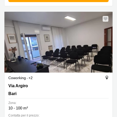
Coworking
+2
Via Argiro 135, Bari
Via Argiro
Bari
Zona:
10 - 100 m²
Сontatta per il prezzo: