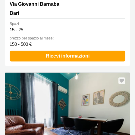
Via Giovanni Barnaba 34, Bari
Via Giovanni Barnaba
Bari
Spazi:
15 - 25
prezzo per spazio al mese:
150 - 500 €
Ricevi informazioni