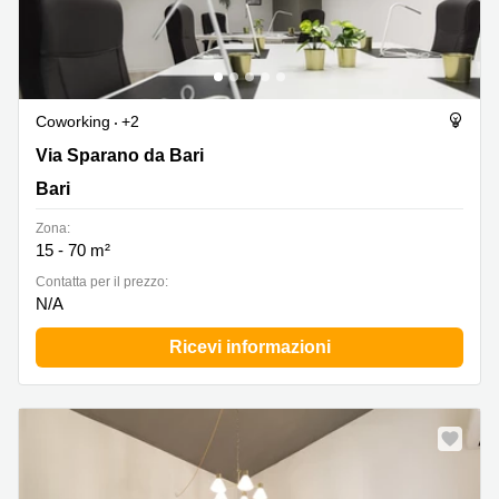
Coworking
+2
Via Sparano da Bari 72, Bari
Via Sparano da Bari
Bari
Zona:
15 - 70 m²
Сontatta per il prezzo:
N/A
Ricevi informazioni