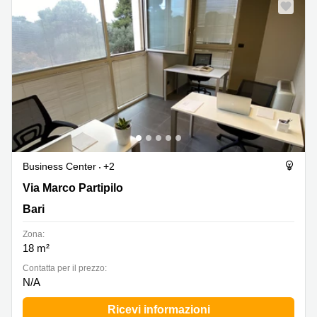
Business Center
+2
Via Marco Partipilo 38-48, Bari
Via Marco Partipilo
Bari
Zona:
18 m²
Сontatta per il prezzo:
N/A
Ricevi informazioni