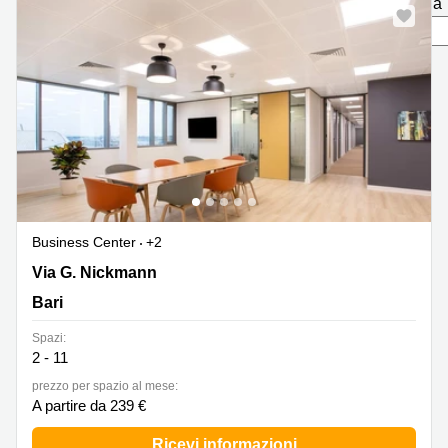
pagina
in
Brescia
affitto a
Pescara
Pescara
Coworking
Verona
Lombardy
Catania
Business
center
Bologna
Toscana
Bergamo
Business
center
Como
Milano
Business Center
+2
Napoli
Business
Via G. Nickmann 22, Bari
Via G. Nickmann
center
Bari
Roma
Coworking
Spazi:
Campania
2 - 11
prezzo per spazio al mese:
Coworking
A partire da 239 €
Cagliari
Coworking
Ricevi informazioni