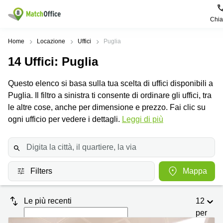
Chi
Dare in locazione e affittare
Home
Locazione
Uffici
Puglia
14
Uffici
: Puglia
Aiuto
Tipologie di
Zone
Ricerche
locali
Popolari
popolari
Questo elenco si basa sulla tua scelta di uffici disponibili a
commerciali
Chi Siamo
Puglia. Il filtro a sinistra ti consente di ordinare gli uffici, tra
Genova
Coworking
Ufficio
Lazio
le altre cose, anche per dimensione e prezzo. Fai clic su
Milano
Metti in elenco il tuo ufficio
ogni ufficio per vedere i dettagli.
Leggi di più
Business
Coworking
Treviso
Center
Bologna
Prezzo
Palermo
Coworking
Uffici
in
Bari
Sala
affitto a
Accesso
Filters
Mappa
Riunioni
Vicenza
Torino
Ufficio
Coworking
Firenze
Virtuale
Palermo
Le più recenti
12
per
Padova
Uffici