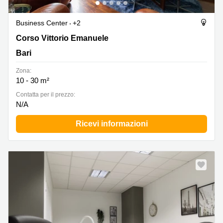
Business Center
+2
Corso Vittorio Emanuele 30, Bari
Corso Vittorio Emanuele
Bari
Zona:
10 - 30 m²
Сontatta per il prezzo:
N/A
Ricevi informazioni