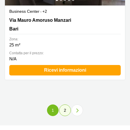
Business Center
+2
Via Mauro Amoruso Manzari 96, Bari
Via Mauro Amoruso Manzari
Bari
Zona:
25 m²
Сontatta per il prezzo:
N/A
Ricevi informazioni
1
2