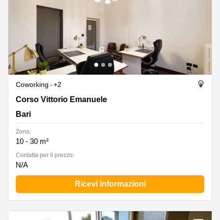
Coworking
+2
Corso Vittorio Emanuele 30, Bari
Corso Vittorio Emanuele
Bari
Zona:
10 - 30 m²
Сontatta per il prezzo:
N/A
Ricevi informazioni