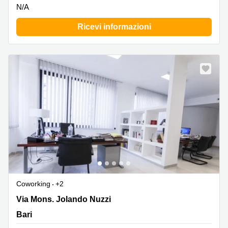
N/A
Ricevi informazioni
Coworking
+2
Via Monsignor Jolando Nuzzi , Bari
Via Mons. Jolando Nuzzi
Bari