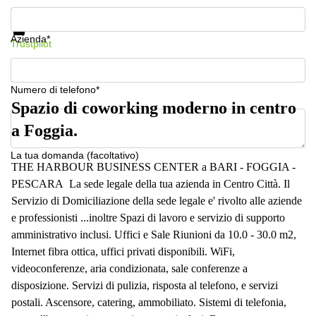
a
Mostra prezzi e maggiori informazioni
Firenze
Protezione dati
Azienda*
Coworking
Trustpilot
in affitto su
Via Cipro,
Brescia
Numero di telefono*
Affitto
Spazio di coworking moderno in centro
Ufficio
Coworking
a Foggia.
a Vicenza
La tua domanda (facoltativo)
Affitto
THE HARBOUR BUSINESS CENTER a BARI - FOGGIA -
Business
PESCARA La sede legale della tua azienda in Centro Città. Il
Centers
Servizio di Domiciliazione della sede legale e' rivolto alle aziende
a Como
e professionisti ...inoltre Spazi di lavoro e servizio di supporto
amministrativo inclusi. Uffici e Sale Riunioni da 10.0 - 30.0 m2,
Internet fibra ottica, uffici privati disponibili. WiFi,
videoconferenze, aria condizionata, sale conferenze a
disposizione. Servizi di pulizia, risposta al telefono, e servizi
postali. Ascensore, catering, ammobiliato. Sistemi di telefonia,