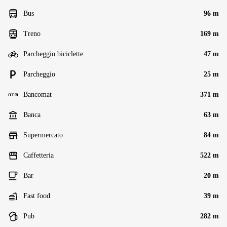
Bus
96 m
Treno
169 m
Parcheggio biciclette
47 m
Parcheggio
25 m
Bancomat
371 m
Banca
63 m
Supermercato
84 m
Caffetteria
522 m
Bar
20 m
Fast food
39 m
Pub
282 m