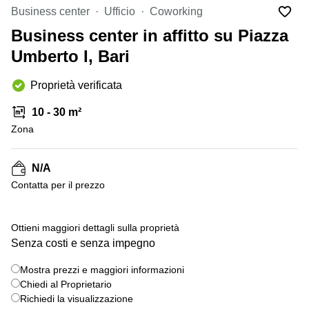
in
Brescia
Business center
Ufficio
Coworking
affitto a
Pescara
Business center in affitto su Piazza
Pescara
Coworking
Umberto I, Bari
Verona
Lombardy
Catania
Proprietà verificata
Business
center
Bologna
10 - 30 m²
Toscana
Bergamo
Zona
Business
center
Como
Milano
N/A
Napoli
Business
Сontatta per il prezzo
center
Roma
+ 14 foto
Ottieni maggiori dettagli sulla proprietà
Coworking
Senza costi e senza impegno
Campania
Coworking
Mostra prezzi e maggiori informazioni
Cagliari
Chiedi al Proprietario
Richiedi la visualizzazione
Coworking