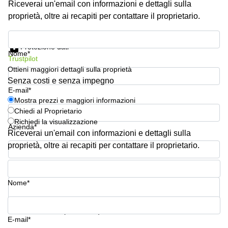
Riceverai un'email con informazioni e dettagli sulla
Pescara
proprietà, oltre ai recapiti per contattare il proprietario.
Coworking
Brescia
Mostra prezzi e maggiori informazioni
Protezione dati
Affitto
Nome*
Trustpilot
Business
Centers
Ottieni maggiori dettagli sulla proprietà
a
Senza costi e senza impegno
Treviso
E-mail*
Mostra prezzi e maggiori informazioni
Affitto
Chiedi al Proprietario
Business
Richiedi la visualizzazione
Centers
Azienda*
a Napoli
Riceverai un'email con informazioni e dettagli sulla
proprietà, oltre ai recapiti per contattare il proprietario.
Uffici
in
Numero di telefono*
affitto
a
Nome*
Milano
Affitto
La tua domanda (facoltativo)
Sale
E-mail*
Meeting