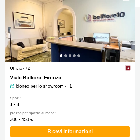
in
Brescia
affitto a
Pescara
Pescara
Coworking
Verona
Lombardy
Catania
Business
center
Bologna
Toscana
Bergamo
Business
center
Ufficio
+2
Como
Milano
Viale Belfiore 10, Firenze, Firenze
Viale Belfiore, Firenze
Napoli
Business
Idoneo per lo showroom
+1
center
Roma
Spazi:
1 - 8
Coworking
Campania
prezzo per spazio al mese:
300 - 450 €
Coworking
Cagliari
Ricevi informazioni
Coworking