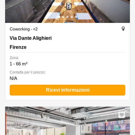
Coworking
+2
Via Dante Alighieri 10, Firenze
Via Dante Alighieri
Firenze
Zona:
1 - 66 m²
Сontatta per il prezzo:
N/A
Ricevi informazioni