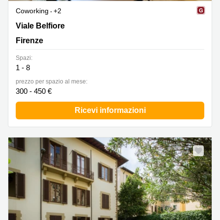
Coworking
+2
Viale Belfiore 10, Firenze
Viale Belfiore
Firenze
Spazi:
1 - 8
prezzo per spazio al mese:
300 - 450 €
Ricevi informazioni