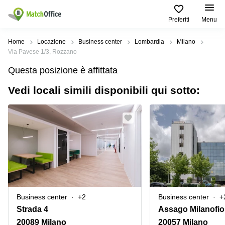
Preferiti
Menu
Dare in locazione e affittare
Home
Locazione
Business center
Lombardia
Milano
Via Pavese 1/3, Rozzano
Aiuto
Tipologie di
Zone
Ricerche
Questa posizione è affittata
locali
Popolari
popolari
commerciali
Vedi locali simili disponibili qui sotto:
Chi Siamo
Genova
Coworking
Ufficio
Lazio
Milano
Metti in elenco il tuo ufficio
Business
Coworking
Treviso
Center
Bologna
Prezzo
Palermo
Coworking
Uffici
in
Bari
Sala
affitto a
Accesso
Riunioni
Vicenza
Torino
Ufficio
Coworking
Business center
+2
Business center
+
Firenze
Virtuale
Palermo
Strada 4
Padova
Uffici
20089 Milano
20057 Milano