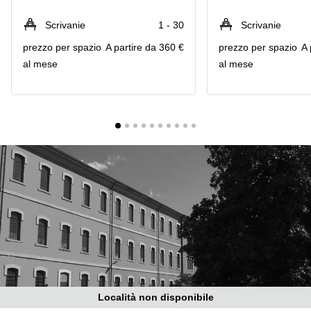
in
Brescia
affitto a
Scrivanie
1 - 30
Scrivanie
Pescara
Pescara
prezzo per spazio
A partire da 360 €
prezzo per spazio
A 
Coworking
Verona
al mese
al mese
Lombardy
Catania
Business
center
Bologna
Toscana
Bergamo
Business
center
Como
Milano
Napoli
Business
center
Roma
Coworking
Campania
Coworking
Cagliari
Località non disponibile
Coworking