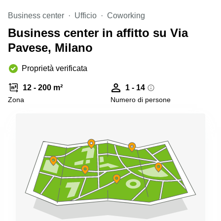
Pescara
Business center
Ufficio
Coworking
Coworking
Business center in affitto su Via
Brescia
Pavese, Milano
Affitto
Business
Centers
Proprietà verificata
a
Treviso
12 - 200 m²
1 - 14
Zona
Numero di persone
Affitto
Business
Centers
a Napoli
Uffici
in
affitto
a
Milano
Affitto
Sale
Meeting