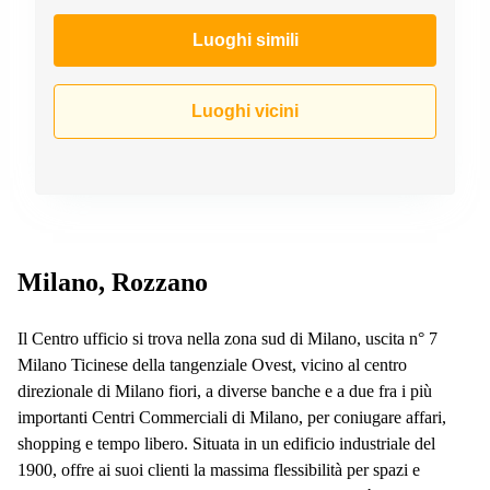
a
Firenze
Luoghi simili
Coworking
in affitto su
Via Cipro,
Luoghi vicini
Brescia
Affitto
Ufficio
Coworking
a Vicenza
Affitto
Business
Milano, Rozzano
Centers
a Como
Il Centro ufficio si trova nella zona sud di Milano, uscita n° 7
Milano Ticinese della tangenziale Ovest, vicino al centro
direzionale di Milano fiori, a diverse banche e a due fra i più
importanti Centri Commerciali di Milano, per coniugare affari,
shopping e tempo libero. Situata in un edificio industriale del
1900, offre ai suoi clienti la massima flessibilità per spazi e