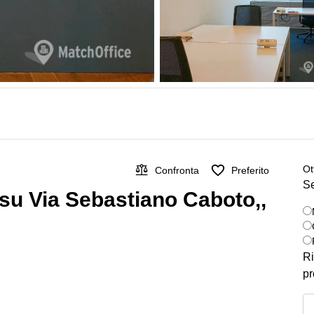
Ot
Confronta
Preferito
Se
 su Via Sebastiano Caboto,,
Ri
pr