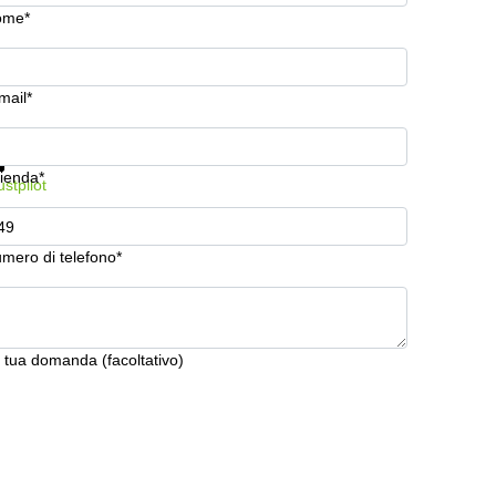
ome*
mail*
stra prezzi e maggiori informazioni
Protezione dati
ienda*
ustpilot
mero di telefono*
 tua domanda (facoltativo)