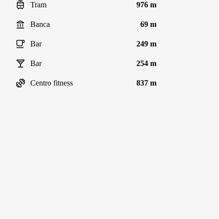
Tram
976 m
Banca
69 m
Bar
249 m
Bar
254 m
Centro fitness
837 m