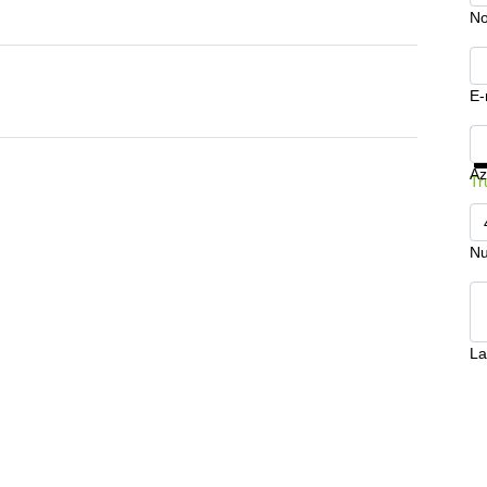
N
E-
Mo
Az
Tr
Nu
La