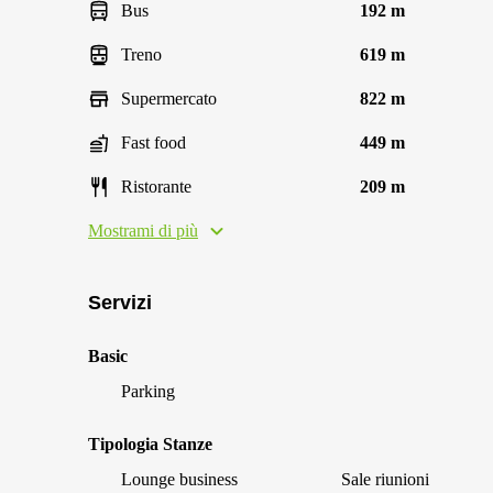
Bus
192 m
Treno
619 m
Supermercato
822 m
Fast food
449 m
Ristorante
209 m
Mostrami di più
Servizi
Basic
Parking
Tipologia Stanze
Lounge business
Sale riunioni