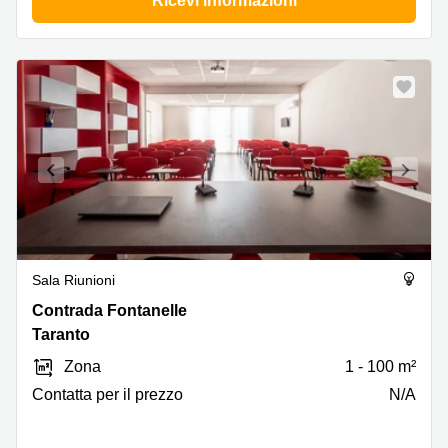
Ricevi informazioni
Sala Riunioni
Contrada
Contrada Fontanelle
Fontanelle,
Taranto
Taranto
Zona
1 - 100 m²
Сontatta per il prezzo
N/A