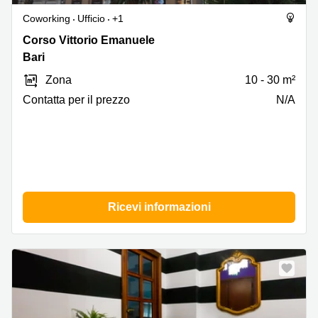
Coworking
Ufficio
+1
Corso
Corso Vittorio Emanuele
Vittorio
Bari
Emanuele
Zona
10 - 30 m²
30,
Bari
Сontatta per il prezzo
N/A
Ricevi informazioni