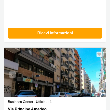
Ricevi informazioni
Business Center
Ufficio
+1
Via
Via Principe Amedeo