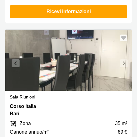
Ricevi informazioni
Sala Riunioni
Corso
Corso Italia
Italia
Bari
13,
Zona
35 m²
Bari
Canone annuo/m²
69 €