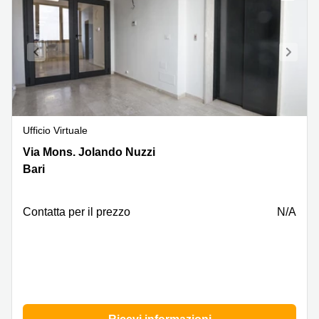
Ufficio Virtuale
Via
Via Mons. Jolando Nuzzi
Monsignor
Bari
Jolando
Nuzzi
,
Сontatta per il prezzo
N/A
Bari