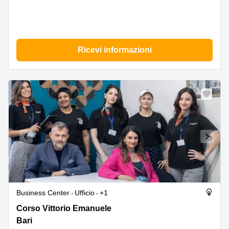
Ricevi informazioni
Business Center
Ufficio
+1
Corso
Corso Vittorio Emanuele
Vittorio
Bari