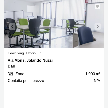
Coworking
Ufficio
+1
Via
Via Mons. Jolando Nuzzi
Monsignor
Bari
Jolando
Zona
1.000 m²
Nuzzi
,
Сontatta per il prezzo
N/A
Bari