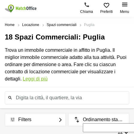
Chiama
Preferiti
Menu
Dare in locazione e affittare
Home
Locazione
Spazi commerciali
Puglia
18
Spazi Commerciali
: Puglia
Aiuto
Tipologie di
Zone
Ricerche
locali
Popolari
popolari
Trova un immobile commerciale in affitto in Puglia. Il
commerciali
Chi Siamo
miglior immobile commerciale adatto alla tua attività. Puoi
Genova
Coworking
Ufficio
Milano
ordinare per dimensione o area. Fare clic su ciascun
Milano
Metti in elenco il tuo ufficio
contratto di locazione commerciale per visualizzare i
Business
Coworking
Treviso
Center
Bologna
dettagli.
Leggi di più
Accesso
Palermo
Coworking
Coworking
Torino
Bari
Sala
Riunioni
Coworking
Torino
Palermo
Ufficio
Firenze
Virtuale
Coworking
Filters
Ordinamento stand
Roma
ard
Padova
12