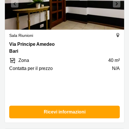
Sala Riunioni
Via
Via Principe Amedeo
Principe
Bari
Amedeo,
Zona
40 m²
Bari
Сontatta per il prezzo
N/A
Ricevi informazioni