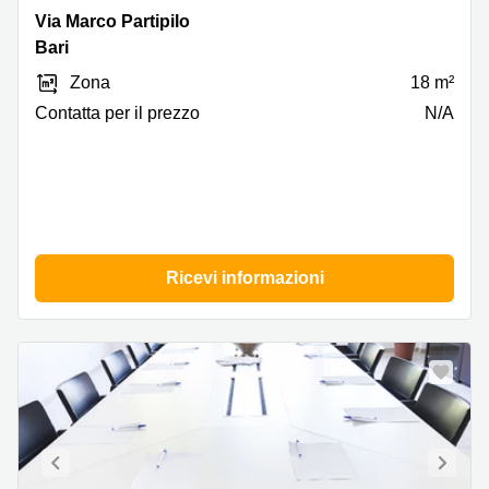
Via
Via Marco Partipilo
Marco
Bari
Partipilo
Zona
18 m²
38-
48,
Сontatta per il prezzo
N/A
Bari
Ricevi informazioni