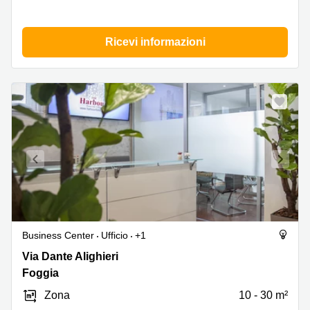
Ricevi informazioni
Business Center
Ufficio
+1
Via
Via Dante Alighieri
Dante
Foggia
Alighieri
Zona
10 - 30 m²
14,