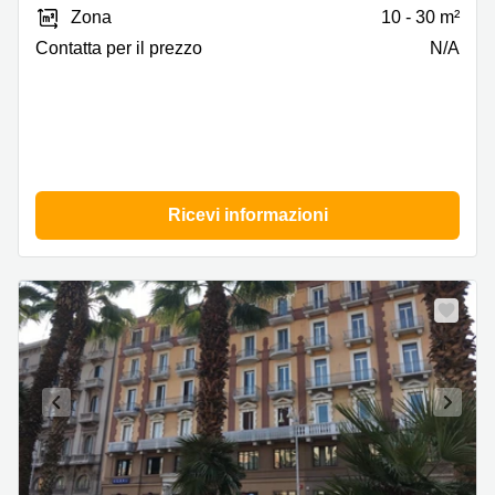
Emanuele
Zona
10 - 30 m²
30,
Bari
Сontatta per il prezzo
N/A
Ricevi informazioni