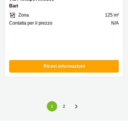
Principe
Bari
Amedeo
Zona
125 m²
160,
Bari
Сontatta per il prezzo
N/A
Ricevi informazioni
1
2