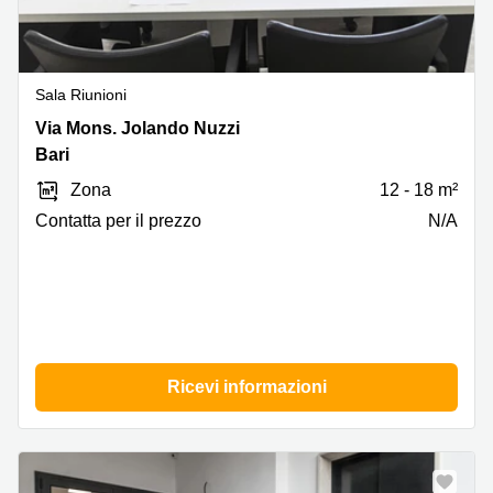
Sala Riunioni
Via
Via Mons. Jolando Nuzzi
Monsignor
Bari
Jolando
Zona
12 - 18 m²
Nuzzi
,
Сontatta per il prezzo
N/A
Bari
Ricevi informazioni