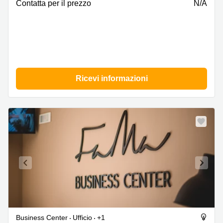
Foggia
Сontatta per il prezzo
N/A
Ricevi informazioni
Business Center
Ufficio
+1