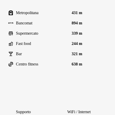
Metropolitana
431 m
Bancomat
894 m
Supermercato
339 m
Fast food
244 m
Bar
321 m
Centro fitness
638 m
Supporto
WiFi / Internet