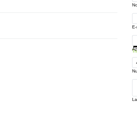
N
E-
Mo
Az
Tr
Nu
La