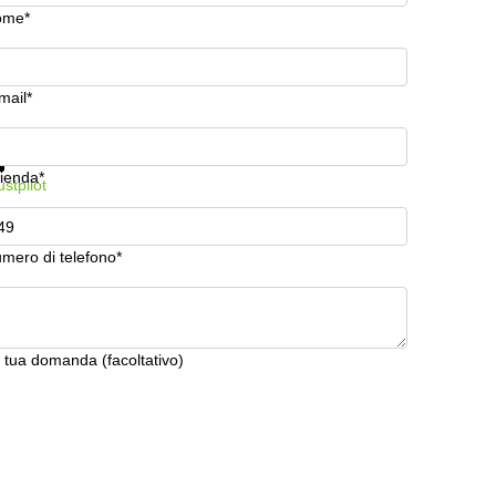
ome*
mail*
stra prezzi e maggiori informazioni
Protezione dati
ienda*
ustpilot
mero di telefono*
 tua domanda (facoltativo)