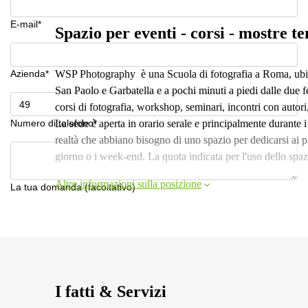
E-mail*
Spazio per eventi - corsi - mostre t
Azienda*
WSP Photography è una Scuola di fotografia a Roma, ubicata
San Paolo e Garbatella e a pochi minuti a piedi dalle due 
corsi di fotografia, workshop, seminari, incontri con autori,
Numero di telefono*
La sede è aperta in orario serale e principalmente durante i
realtà che abbiano bisogno di uno spazio per dedicarsi ai 
giorno o i week-end. La quota indicata per l'uso dello spaz
Altre informazioni sulla posizione
La tua domanda (facoltativo)
I fatti & Servizi