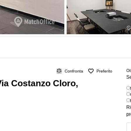
Ot
Confronta
Preferito
Se
 Via Costanzo Cloro,
Ri
pr