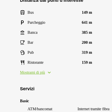
Distanza dai punti d'interesse
Bus
149 m
Parcheggio
641 m
Banca
385 m
Bar
200 m
Pub
319 m
Ristorante
159 m
Mostrami di più
Servizi
Basic
ATM/bancomat
Internet tramite fibra