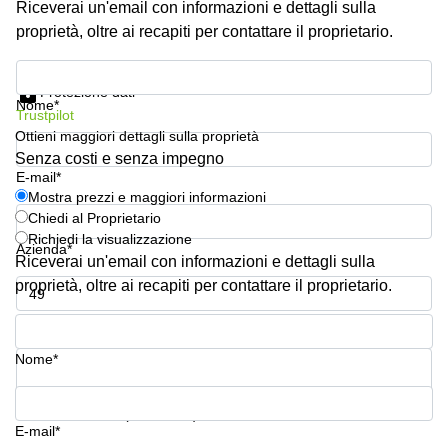
Riceverai un'email con informazioni e dettagli sulla
Pescara
proprietà, oltre ai recapiti per contattare il proprietario.
Coworking
Brescia
Mostra prezzi e maggiori informazioni
Protezione dati
Affitto
Nome*
Trustpilot
Business
Centers
Ottieni maggiori dettagli sulla proprietà
a
Senza costi e senza impegno
Treviso
E-mail*
Mostra prezzi e maggiori informazioni
Affitto
Chiedi al Proprietario
Business
Richiedi la visualizzazione
Centers
Azienda*
a Napoli
Riceverai un'email con informazioni e dettagli sulla
proprietà, oltre ai recapiti per contattare il proprietario.
Uffici
in
Numero di telefono*
affitto
a
Nome*
Milano
Affitto
La tua domanda (facoltativo)
Sale
E-mail*
Meeting