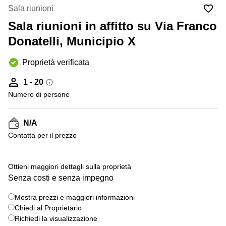
in
Brescia
Sala riunioni
affitto a
Pescara
Sala riunioni in affitto su Via Franco
Pescara
Coworking
Donatelli, Municipio X
Verona
Lombardy
Catania
Proprietà verificata
Business
center
Bologna
1 - 20
Toscana
Bergamo
Numero di persone
Business
center
Como
Milano
N/A
Napoli
Business
Сontatta per il prezzo
center
Roma
Ottieni maggiori dettagli sulla proprietà
Coworking
Senza costi e senza impegno
Campania
Coworking
Mostra prezzi e maggiori informazioni
Cagliari
Chiedi al Proprietario
Richiedi la visualizzazione
Coworking