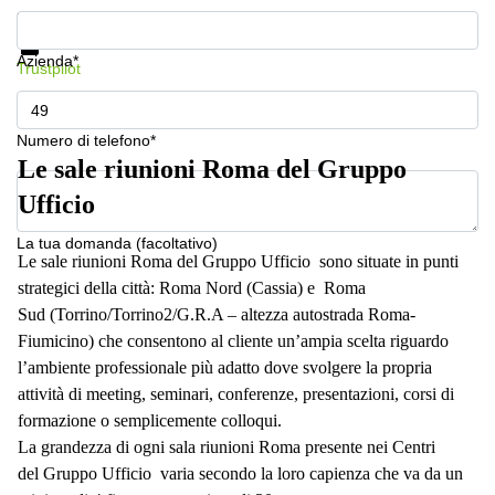
a
Mostra prezzi e maggiori informazioni
Firenze
Protezione dati
Azienda*
Coworking
Trustpilot
in affitto su
Via Cipro,
Brescia
Numero di telefono*
Affitto
Le sale riunioni Roma del Gruppo
Ufficio
Coworking
Ufficio
a Vicenza
La tua domanda (facoltativo)
Affitto
Le sale riunioni Roma del Gruppo Ufficio sono situate in punti
Business
strategici della città: Roma Nord (Cassia) e Roma
Centers
Sud (Torrino/Torrino2/G.R.A – altezza autostrada Roma-
a Como
Fiumicino) che consentono al cliente un’ampia scelta riguardo
l’ambiente professionale più adatto dove svolgere la propria
attività di meeting, seminari, conferenze, presentazioni, corsi di
formazione o semplicemente colloqui.
La grandezza di ogni sala riunioni Roma presente nei Centri
del Gruppo Ufficio varia secondo la loro capienza che va da un