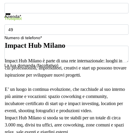
a
Mostra prezzi e maggiori informazioni
Firenze
Protezione dati
Azienda*
Coworking
Trustpilot
in affitto su
Via Cipro,
Brescia
Numero di telefono*
Affitto
Impact Hub Milano
Ufficio
Coworking
a Vicenza
Impact Hub Milano è parte di una rete internazionale: luoghi in
La tua domanda (facoltativo)
cui professionisti, imprenditori, creativi e start up possono trovare
Affitto
Business
ispirazione per sviluppare nuovi progetti.
Centers
a Como
E’ un luogo in continua evoluzione, che racchiude al suo interno
più anime e vocazioni: spazio coworking e community,
incubatore certificato di start up e impact investing, location per
eventi, shooting fotografici e produzioni video.
Impact Hub Milano si snoda su tre stabili per un totale di circa
3.000 mq, divisi tra uffici, aree coworking, zone comuni e spazi
relax, sale eventi e giardini esterni.