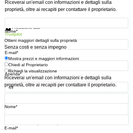
Riceverai un'email con informazioni e dettagli sulla
Pescara
proprietà, oltre ai recapiti per contattare il proprietario.
Coworking
Brescia
Mostra prezzi e maggiori informazioni
Protezione dati
Affitto
Nome*
Trustpilot
Business
Centers
Ottieni maggiori dettagli sulla proprietà
a
Senza costi e senza impegno
Treviso
E-mail*
Mostra prezzi e maggiori informazioni
Affitto
Chiedi al Proprietario
Business
Richiedi la visualizzazione
Centers
Azienda*
a Napoli
Riceverai un'email con informazioni e dettagli sulla
proprietà, oltre ai recapiti per contattare il proprietario.
Uffici
in
Numero di telefono*
affitto
a
Nome*
Milano
Affitto
La tua domanda (facoltativo)
Sale
E-mail*
Meeting