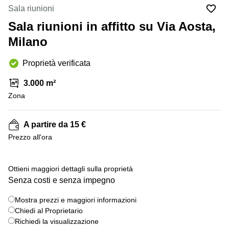
in
Brescia
Sala riunioni
affitto a
Pescara
Sala riunioni in affitto su Via Aosta,
Pescara
Coworking
Milano
Verona
Lombardy
Catania
Proprietà verificata
Business
center
Bologna
3.000 m²
Toscana
Bergamo
Zona
Business
center
Como
Milano
A partire da 15 €
Napoli
Business
Prezzo all'ora
center
Roma
+ 2 foto
Ottieni maggiori dettagli sulla proprietà
Coworking
Senza costi e senza impegno
Campania
Coworking
Mostra prezzi e maggiori informazioni
Cagliari
Chiedi al Proprietario
Richiedi la visualizzazione
Coworking