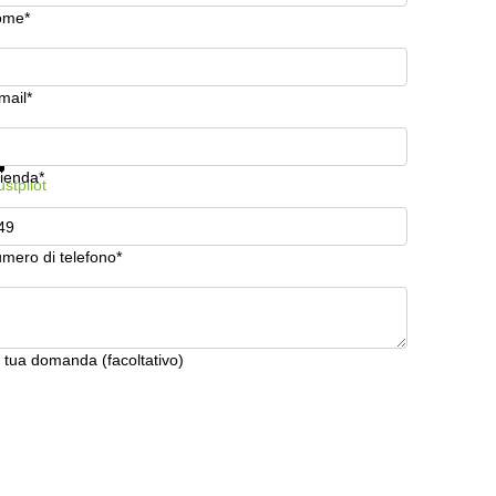
ome*
mail*
stra prezzi e maggiori informazioni
Protezione dati
ienda*
ustpilot
mero di telefono*
 tua domanda (facoltativo)