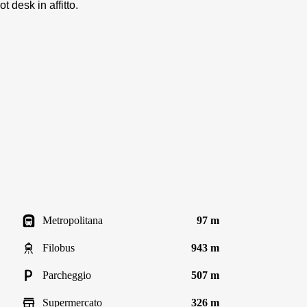
t desk in affitto.
Metropolitana
97 m
Filobus
943 m
Parcheggio
507 m
Supermercato
326 m