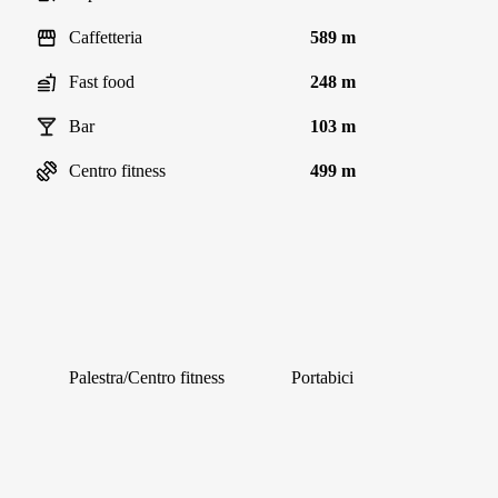
Caffetteria
589 m
Fast food
248 m
Bar
103 m
Centro fitness
499 m
Palestra/Centro fitness
Portabici