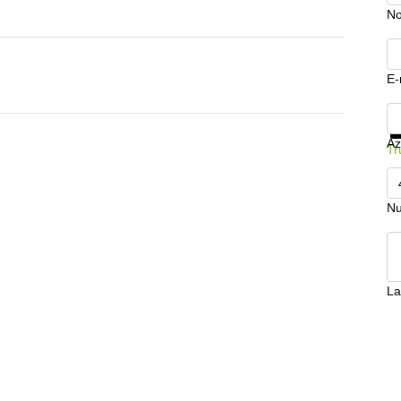
N
E-
Mo
Az
Tr
Nu
La