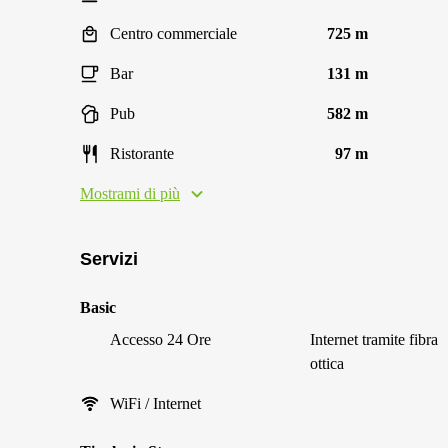
Centro commerciale
725 m
Bar
131 m
Pub
582 m
Ristorante
97 m
Mostrami di più
Servizi
Basic
Accesso 24 Ore
Internet tramite fibra
ottica
WiFi / Internet