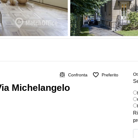
Ot
Confronta
Preferito
Se
 Via Michelangelo
Ri
pr