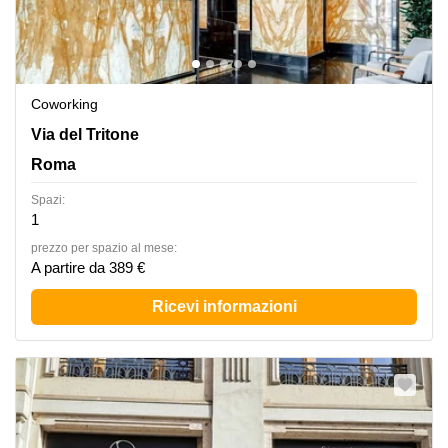
Coworking
Via del Tritone 132, Roma
Via del Tritone
Roma
Spazi:
1
prezzo per spazio al mese:
A partire da 389 €
Ricevi informazioni