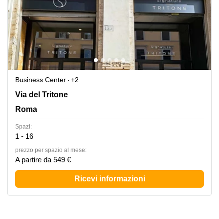
Business Center
+2
Via del Tritone 132, Roma
Via del Tritone
Roma
Spazi:
1 - 16
prezzo per spazio al mese:
A partire da 549 €
Ricevi informazioni