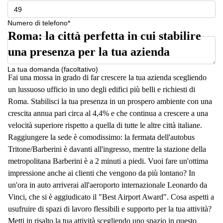
a
Firenze
Numero di telefono*
Coworking
Roma: la città perfetta in cui stabilire
in affitto su
Via Cipro,
una presenza per la tua azienda
Brescia
La tua domanda (facoltativo)
Affitto
Fai una mossa in grado di far crescere la tua azienda scegliendo
Ufficio
un lussuoso ufficio in uno degli edifici più belli e richiesti di
Coworking
a Vicenza
Roma. Stabilisci la tua presenza in un prospero ambiente con una
crescita annua pari circa al 4,4% e che continua a crescere a una
Affitto
Business
velocità superiore rispetto a quella di tutte le altre città italiane.
Centers
Raggiungere la sede è comodissimo: la fermata dell'autobus
a Como
Tritone/Barberini è davanti all'ingresso, mentre la stazione della
metropolitana Barberini è a 2 minuti a piedi. Vuoi fare un'ottima
impressione anche ai clienti che vengono da più lontano? In
un'ora in auto arriverai all'aeroporto internazionale Leonardo da
Vinci, che si è aggiudicato il "Best Airport Award". Cosa aspetti a
usufruire di spazi di lavoro flessibili e supporto per la tua attività?
Metti in risalto la tua attività scegliendo uno spazio in questo