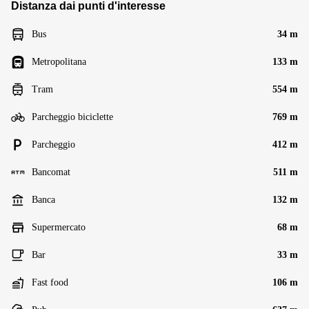
Distanza dai punti d'interesse
Bus
34 m
Metropolitana
133 m
Tram
554 m
Parcheggio biciclette
769 m
Parcheggio
412 m
Bancomat
511 m
Banca
132 m
Supermercato
68 m
Bar
33 m
Fast food
106 m