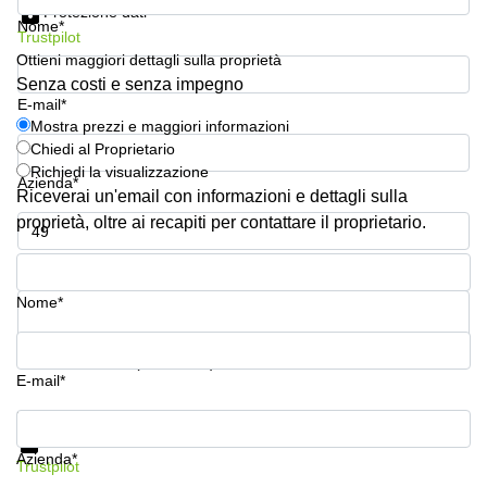
Protezione dati
Pescara
Nome*
Trustpilot
Coworking
Ottieni maggiori dettagli sulla proprietà
Brescia
Senza costi e senza impegno
E-mail*
Affitto
Business
Mostra prezzi e maggiori informazioni
Centers
Chiedi al Proprietario
a
Richiedi la visualizzazione
Azienda*
Treviso
Riceverai un'email con informazioni e dettagli sulla
Affitto
proprietà, oltre ai recapiti per contattare il proprietario.
Business
Centers
Numero di telefono*
a Napoli
Nome*
Uffici
in
affitto
La tua domanda (facoltativo)
a
E-mail*
Milano
Mostra prezzi e maggiori informazioni
Affitto
Protezione dati
Sale
Azienda*
Trustpilot
Meeting