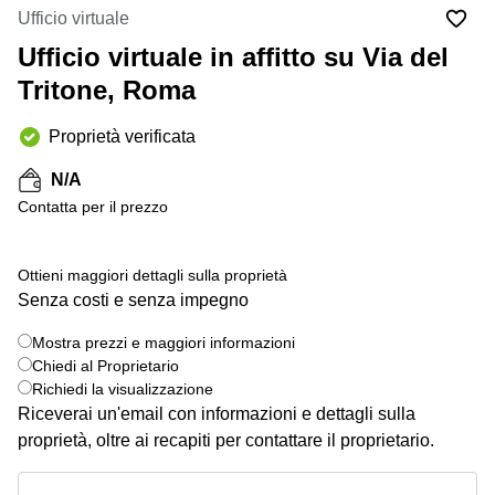
in
Brescia
Ufficio virtuale
affitto a
Pescara
Ufficio virtuale in affitto su Via del
Pescara
Coworking
Tritone, Roma
Verona
Lombardy
Catania
Proprietà verificata
Business
center
Bologna
N/A
Toscana
Bergamo
Сontatta per il prezzo
Business
center
Como
Milano
Ottieni maggiori dettagli sulla proprietà
Napoli
Business
Senza costi e senza impegno
center
Roma
Mostra prezzi e maggiori informazioni
+ 7 foto
Chiedi al Proprietario
Coworking
Richiedi la visualizzazione
Campania
Riceverai un'email con informazioni e dettagli sulla
Coworking
proprietà, oltre ai recapiti per contattare il proprietario.
Cagliari
Mostra prezzi e maggiori informazioni
Coworking