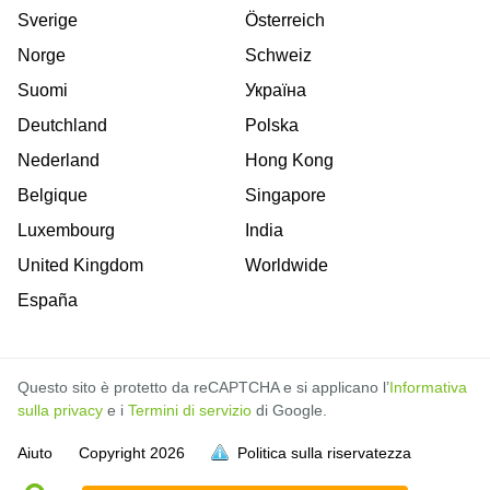
Sverige
Österreich
Norge
Schweiz
Suomi
Україна
Deutchland
Polska
Nederland
Hong Kong
Belgique
Singapore
Luxembourg
India
United Kingdom
Worldwide
España
Questo sito è protetto da reCAPTCHA e si applicano l’
Informativa
sulla privacy
e i
Termini di servizio
di Google.
Aiuto
Copyright
2026
Politica sulla riservatezza
sia piena
sia piena
sia piena
sia piena
sia piena
sia piena
sia piena
sia piena
sia piena
sia piena
sia piena
sia piena
sia piena