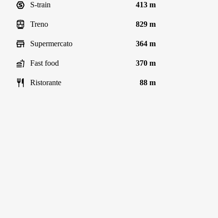
S-train
413 m
Treno
829 m
Supermercato
364 m
Fast food
370 m
Ristorante
88 m