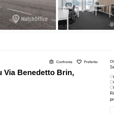
Ot
Confronta
Preferito
Se
 su Via Benedetto Brin,
Ri
pr