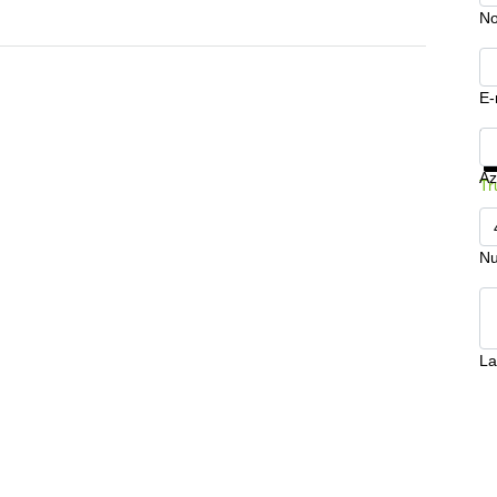
N
E-
Mo
Az
Tr
Nu
La