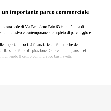
in un importante parco commerciale
 la nostra sede di Via Benedetto Brin 63 è una fucina di
s center inclusivo e contemporaneo, completo di parcheggio e
le importanti società finanziarie e informatiche del
a rilassante fonte d'ispirazione. Concediti una pausa nei
ggiungendo il centro con il pratico bus navetta.