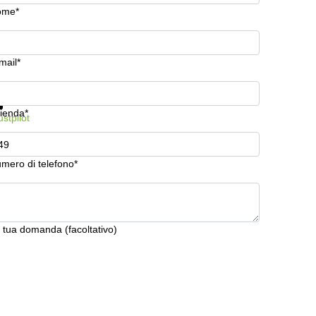
ome*
mail*
stra prezzi e maggiori informazioni
Protezione dati
ienda*
ustpilot
mero di telefono*
 tua domanda (facoltativo)