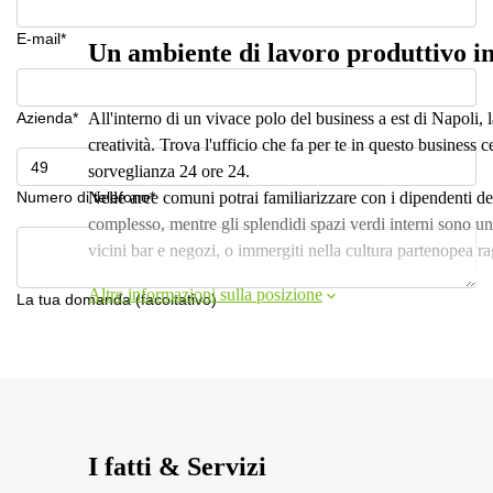
E-mail*
Un ambiente di lavoro produttivo 
Azienda*
All'interno di un vivace polo del business a est di Napoli,
creatività. Trova l'ufficio che fa per te in questo busines
sorveglianza 24 ore 24.
Numero di telefono*
Nelle aree comuni potrai familiarizzare con i dipendenti del
complesso, mentre gli splendidi spazi verdi interni sono un
vicini bar e negozi, o immergiti nella cultura partenopea ra
Altre informazioni sulla posizione
La tua domanda (facoltativo)
I fatti & Servizi