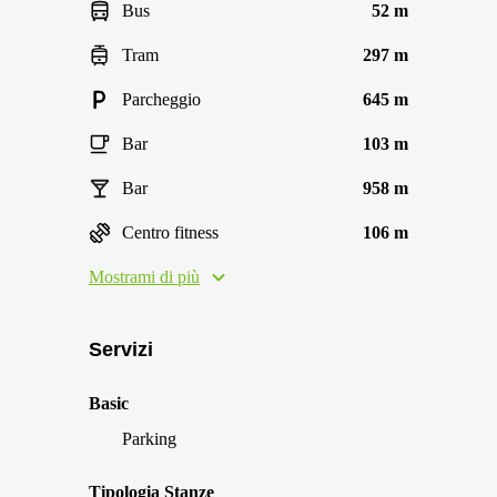
Bus
52 m
Tram
297 m
Parcheggio
645 m
Bar
103 m
Bar
958 m
Centro fitness
106 m
Mostrami di più
Servizi
Basic
Parking
Tipologia Stanze