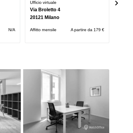
Ufficio virtuale
Ufficio 
Via Broletto 4
Via Br
20121 Milano
20121
N/A
Affitto mensile
A partire da 179 €
Сontatt
prezzo