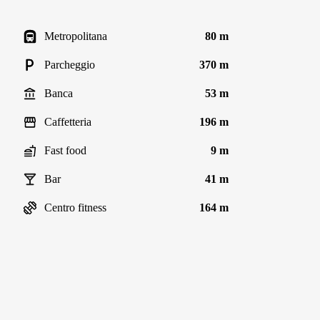
Metropolitana
80 m
Parcheggio
370 m
Banca
53 m
Caffetteria
196 m
Fast food
9 m
Bar
41 m
Centro fitness
164 m