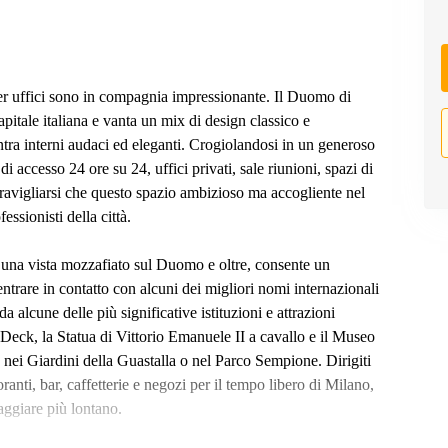
per uffici sono in compagnia impressionante. Il Duomo di
capitale italiana e vanta un mix di design classico e
tra interni audaci ed eleganti. Crogiolandosi in un generoso
i accesso 24 ore su 24, uffici privati, sale riunioni, spazi di
ravigliarsi che questo spazio ambizioso ma accogliente nel
ssionisti della città.
una vista mozzafiato sul Duomo e oltre, consente un
ntrare in contatto con alcuni dei migliori nomi internazionali
a alcune delle più significative istituzioni e attrazioni
n Deck, la Statua di Vittorio Emanuele II a cavallo e il Museo
 nei Giardini della Guastalla o nel Parco Sempione. Dirigiti
ranti, bar, caffetterie e negozi per il tempo libero di Milano,
aggiare più lontano.