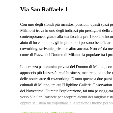
Via San Raffaele 1
Con uno degli sfondi più maestosi possibili, questi spazi 
Milano si trova in uno degli indirizzi più prestigiosi della 
contemporaneo, grazie alla sua facciata pre-1900 che incon
aiuto di luce naturale, gli imprenditori possono beneficiare d
coworking, scrivanie private e altro ancora. Non c'è da me
cuore di Piazza del Duomo di Milano sia popolare tra i profe
La terrazza panoramica privata del Duomo di Milano, con 
approccio più laissez-faire al business, mentre puoi anche e
delle nostre aree di co-working. E tutto questo a due passi d
culturali di Milano, tra cui l'Highline Galleria Observatio
del Novecento. Durante l'esplorazione, fai una passeggiata
verso Via San Raffaele per scoprire alcuni dei migliori risto
oppure sali sulla metropolitana alla stazione Duomo per vi