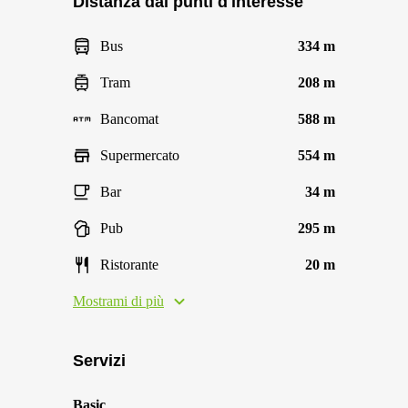
Distanza dai punti d'interesse
Bus
334 m
Tram
208 m
Bancomat
588 m
Supermercato
554 m
Bar
34 m
Pub
295 m
Ristorante
20 m
Mostrami di più
Servizi
Basic