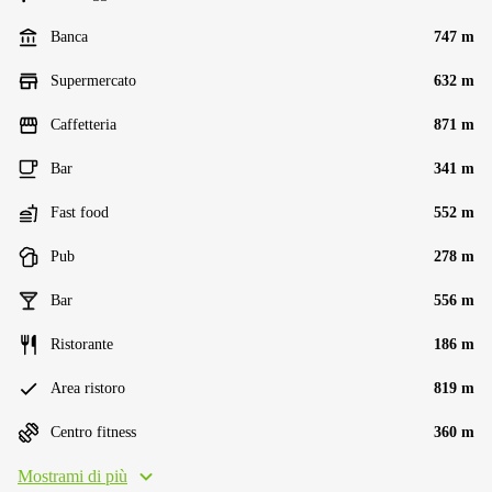
Banca
747 m
Supermercato
632 m
Caffetteria
871 m
Bar
341 m
Fast food
552 m
Pub
278 m
Bar
556 m
Ristorante
186 m
Area ristoro
819 m
Centro fitness
360 m
Mostrami di più