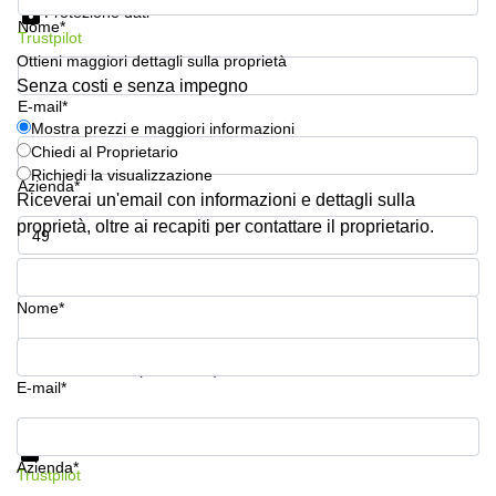
Protezione dati
Pescara
Nome*
Trustpilot
Coworking
Ottieni maggiori dettagli sulla proprietà
Brescia
Senza costi e senza impegno
E-mail*
Affitto
Business
Mostra prezzi e maggiori informazioni
Centers
Chiedi al Proprietario
a
Richiedi la visualizzazione
Azienda*
Treviso
Riceverai un'email con informazioni e dettagli sulla
Affitto
proprietà, oltre ai recapiti per contattare il proprietario.
Business
Centers
Numero di telefono*
a Napoli
Nome*
Uffici
in
affitto
La tua domanda (facoltativo)
a
E-mail*
Milano
Mostra prezzi e maggiori informazioni
Affitto
Protezione dati
Sale
Azienda*
Trustpilot
Meeting