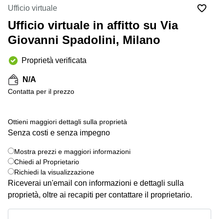
in
Brescia
Ufficio virtuale
affitto a
Pescara
Ufficio virtuale in affitto su Via
Pescara
Coworking
Giovanni Spadolini, Milano
Verona
Lombardy
Catania
Proprietà verificata
Business
center
Bologna
N/A
Toscana
Bergamo
Сontatta per il prezzo
Business
center
Como
Milano
Ottieni maggiori dettagli sulla proprietà
Napoli
Business
Senza costi e senza impegno
center
Roma
Mostra prezzi e maggiori informazioni
+ 4 foto
Chiedi al Proprietario
Coworking
Richiedi la visualizzazione
Campania
Riceverai un'email con informazioni e dettagli sulla
Coworking
proprietà, oltre ai recapiti per contattare il proprietario.
Cagliari
Mostra prezzi e maggiori informazioni
Coworking