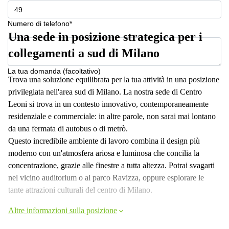
a
Firenze
Numero di telefono*
Coworking
Una sede in posizione strategica per i
in affitto su
Via Cipro,
collegamenti a sud di Milano
Brescia
La tua domanda (facoltativo)
Affitto
Trova una soluzione equilibrata per la tua attività in una posizione
Ufficio
privilegiata nell'area sud di Milano. La nostra sede di Centro
Coworking
a Vicenza
Leoni si trova in un contesto innovativo, contemporaneamente
residenziale e commerciale: in altre parole, non sarai mai lontano
Affitto
Business
da una fermata di autobus o di metrò.
Centers
Questo incredibile ambiente di lavoro combina il design più
a Como
moderno con un'atmosfera ariosa e luminosa che concilia la
concentrazione, grazie alle finestre a tutta altezza. Potrai svagarti
nel vicino auditorium o al parco Ravizza, oppure esplorare le
tante attrazioni culturali del centro di Milano.
Altre informazioni sulla posizione