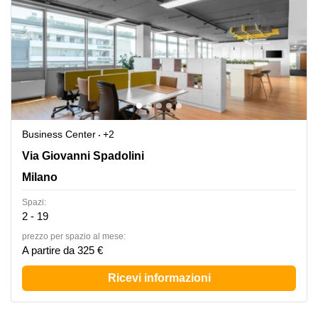
Business Center
+2
Via Giovanni Spadolini 7,Palazzo B,Piano 6, Milano
Via Giovanni Spadolini
Milano
Spazi:
2 - 19
prezzo per spazio al mese:
A partire da 325 €
Ricevi informazioni