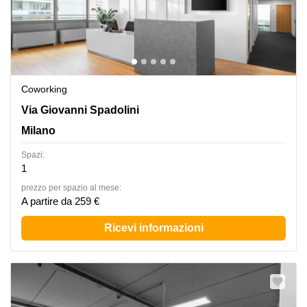
Coworking
Via Giovanni Spadolini 7,Palazzo B,Piano 6, Milano
Via Giovanni Spadolini
Milano
Spazi:
1
prezzo per spazio al mese:
A partire da 259 €
Ricevi informazioni