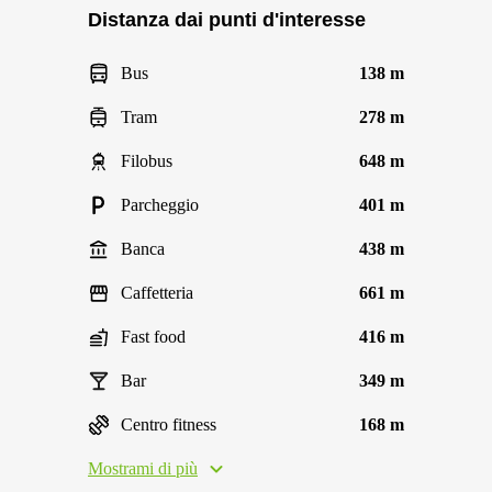
Distanza dai punti d'interesse
Bus
138 m
Tram
278 m
Filobus
648 m
Parcheggio
401 m
Banca
438 m
Caffetteria
661 m
Fast food
416 m
Bar
349 m
Centro fitness
168 m
Mostrami di più