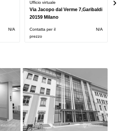
Ufficio virtuale
Ufficio 
Via Jacopo dal Verme 7,Garibaldi
Via Ga
20159 Milano
20124
N/A
Сontatta per il
N/A
Сontatt
prezzo
prezzo