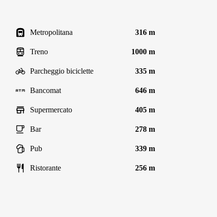
Metropolitana
316 m
Treno
1000 m
Parcheggio biciclette
335 m
Bancomat
646 m
Supermercato
405 m
Bar
278 m
Pub
339 m
Ristorante
256 m