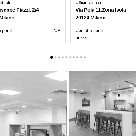
irtuale
Ufficio virtuale
useppe Piazzi, 2/4
Via Pola 11,Zona Isola
Milano
20124 Milano
 per il
N/A
Сontatta per il
prezzo