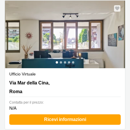
Ufficio Virtuale
Via Mar della Cina, 276, Roma
Via Mar della Cina,
Roma
Сontatta per il prezzo:
N/A
Ricevi informazioni