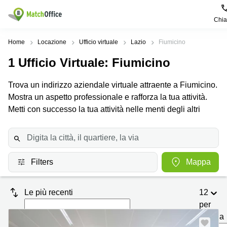
Chi
Dare in locazione e affittare
Home
Locazione
Ufficio virtuale
Lazio
Fiumicino
1
Ufficio Virtuale
: Fiumicino
Aiuto
Tipologie di
Zone
Ricerche
locali
Popolari
popolari
Trova un indirizzo aziendale virtuale attraente a Fiumicino.
commerciali
Chi Siamo
Mostra un aspetto professionale e rafforza la tua attività.
Genova
Coworking
Ufficio
Lazio
Metti con successo la tua attività nelle menti degli altri
Milano
Metti in elenco il tuo ufficio
Business
Coworking
Treviso
Center
Bologna
Prezzo
Palermo
Coworking
Uffici
in
Filters
Mappa
Bari
Sala
affitto a
Accesso
Riunioni
Vicenza
Torino
Le più recenti
12
Ufficio
Coworking
Firenze
Virtuale
Palermo
per
pagina
Padova
Uffici