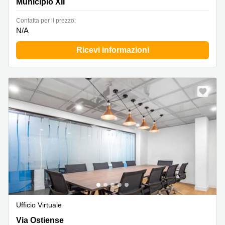
Municipio XII
Сontatta per il prezzo:
N/A
Ricevi informazioni
Ufficio Virtuale
Via Ostiense 131/L,Piano 5, Corpo C, Roma
Via Ostiense