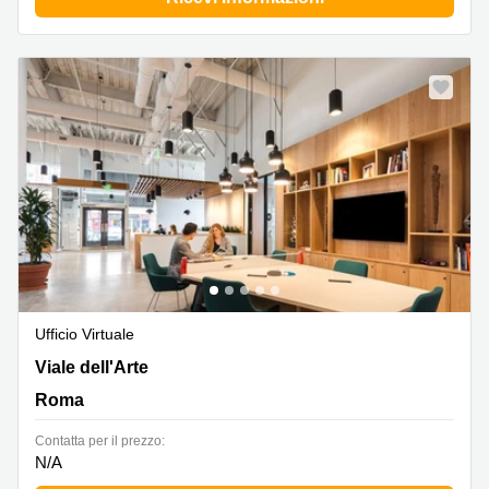
Ufficio Virtuale
Viale dell'Arte 25,Eur, Roma
Viale dell'Arte
Roma
Сontatta per il prezzo:
N/A