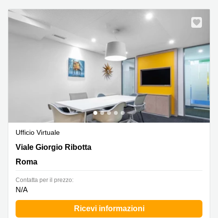
Ufficio Virtuale
Viale Giorgio Ribotta 11,Piano 1, Roma
Viale Giorgio Ribotta
Roma
Сontatta per il prezzo:
N/A
Ricevi informazioni