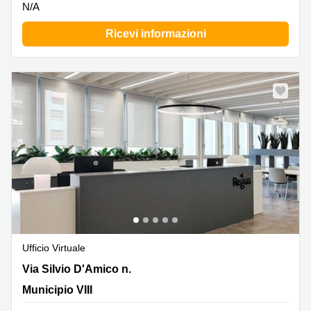
N/A
Ricevi informazioni
Ufficio Virtuale
Via Silvio D'Amico n. 40, Municipio VIII
Via Silvio D'Amico n.
Municipio VIII