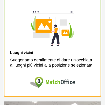
Pescara
Coworking
Brescia
Affitto
Business
Centers
a
Treviso
Affitto
Business
Luoghi vicini
Centers
Suggeriamo gentilmente di dare un'occhiata
a Napoli
ai luoghi più vicini alla posizione selezionata.
Uffici
in
affitto
a
Milano
Affitto
Sale
Meeting