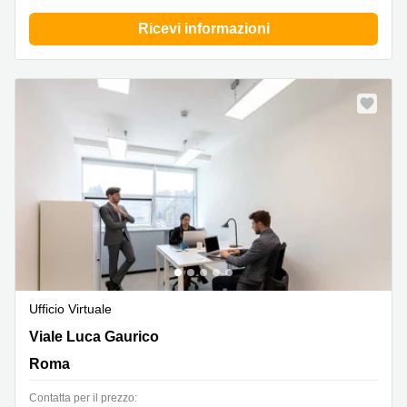
Ricevi informazioni
Ufficio Virtuale
Viale Luca Gaurico 91/93,Laurentina, Roma
Viale Luca Gaurico
Roma
Сontatta per il prezzo: