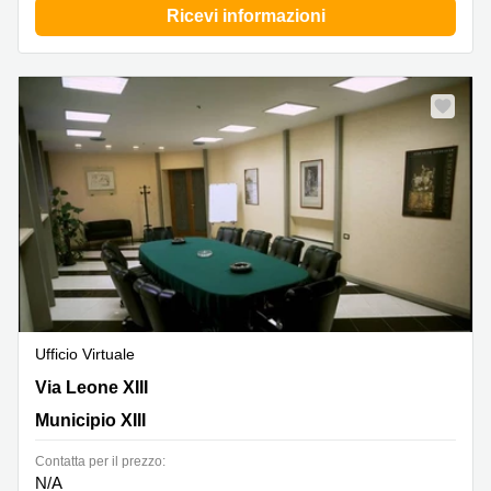
Ricevi informazioni
Ufficio Virtuale
Via Leone XIII, 95, Roma, Municipio XIII
Via Leone XIII
Municipio XIII
Сontatta per il prezzo:
N/A