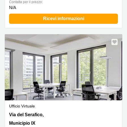
Сontatta per il prezzo:
N/A
Ricevi informazioni
Ufficio Virtuale
Via del Serafico, 89-91, Municipio IX
Via del Serafico,
Municipio IX